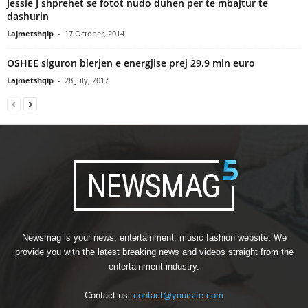
Jessie J shprehet se fotot nudo duhen per te mbajtur te
dashurin
Lajmetshqip
-
17 October, 2014
OSHEE siguron blerjen e energjise prej 29.9 mln euro
Lajmetshqip
-
28 July, 2017
Newsmag is your news, entertainment, music fashion website. We
provide you with the latest breaking news and videos straight from the
entertainment industry.
Contact us:
contact@yoursite.com