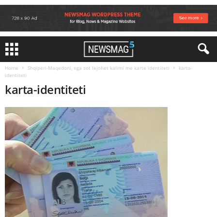
Home
Shqiperi-Maqedoni, nga sot lejohet kalimi me karte identiteti
karta-
identiteti
karta-identiteti