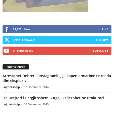
21,925
Fans
LIKE
3,912
Followers
FOLLOW
0
Subscribers
SUBSCRIBE
EDITOR PICKS
Arrestohet “mbreti i Instagramit”, ju kapen armatime te renda
dhe eksploziv
Lajmetshqip
-
12 December, 2014
Ish Drejtori i Pergjithshem Burgaj, kallezohet ne Prokurori
Lajmetshqip
-
16 December, 2013