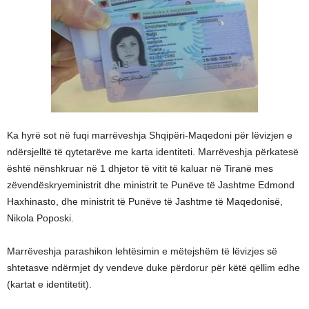
Ka hyrë sot në fuqi marrëveshja Shqipëri-Maqedoni për lëvizjen e
ndërsjelltë të qytetarëve me karta identiteti. Marrëveshja përkatesë
është nënshkruar në 1 dhjetor të vitit të kaluar në Tiranë mes
zëvendëskryeministrit dhe ministrit te Punëve të Jashtme Edmond
Haxhinasto, dhe ministrit të Punëve të Jashtme të Maqedonisë,
Nikola Poposki.
Marrëveshja parashikon lehtësimin e mëtejshëm të lëvizjes së
shtetasve ndërmjet dy vendeve duke përdorur për këtë qëllim edhe
(kartat e identitetit).