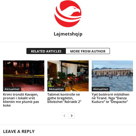
Lajmetshqip
RELATED ARTICLES
MORE FROM AUTHOR
Aktualitet
Aktualitet
Aktualitet
Krimi trondit Kavajen,
Tatimet kontrolle ne
Yjet botërorë mblidhen
pronari i lokalit vret
gjithe bregdetin,
në Tiranë. Nga “Danza
klientin me plumb pas
bllokohet “Adriatik 2”
Kuduro” te “Despacito”
koke
LEAVE A REPLY