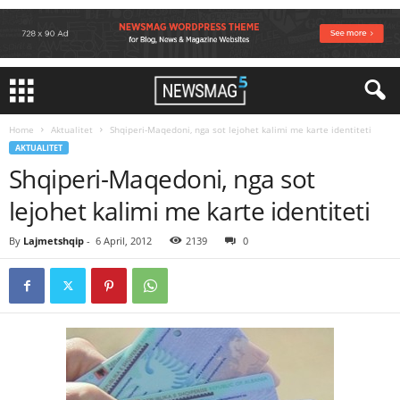
Home
Aktualitet
Shqiperi-Maqedoni, nga sot lejohet kalimi me karte identiteti
AKTUALITET
Shqiperi-Maqedoni, nga sot
lejohet kalimi me karte identiteti
By
Lajmetshqip
-
6 April, 2012
2139
0