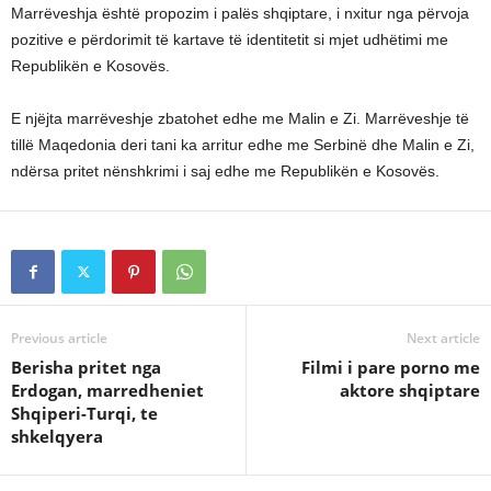
Marrëveshja është propozim i palës shqiptare, i nxitur nga përvoja
pozitive e përdorimit të kartave të identitetit si mjet udhëtimi me
Republikën e Kosovës.
E njëjta marrëveshje zbatohet edhe me Malin e Zi. Marrëveshje të
tillë Maqedonia deri tani ka arritur edhe me Serbinë dhe Malin e Zi,
ndërsa pritet nënshkrimi i saj edhe me Republikën e Kosovës.
Previous article
Next article
Berisha pritet nga
Filmi i pare porno me
Erdogan, marredheniet
aktore shqiptare
Shqiperi-Turqi, te
shkelqyera