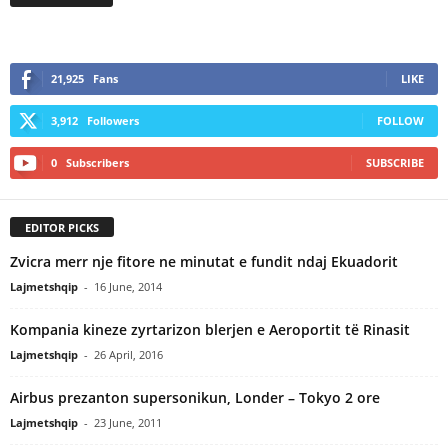
21,925
Fans
LIKE
3,912
Followers
FOLLOW
0
Subscribers
SUBSCRIBE
EDITOR PICKS
Zvicra merr nje fitore ne minutat e fundit ndaj Ekuadorit
Lajmetshqip
-
16 June, 2014
Kompania kineze zyrtarizon blerjen e Aeroportit të Rinasit
Lajmetshqip
-
26 April, 2016
Airbus prezanton supersonikun, Londer – Tokyo 2 ore
Lajmetshqip
-
23 June, 2011