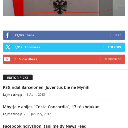
21,925
Fans
LIKE
3,912
Followers
FOLLOW
0
Subscribers
SUBSCRIBE
EDITOR PICKS
PSG ndal Barcelonën, Juventus bie në Mynih
Lajmetshqip
-
3 April, 2013
Mbytja e anijes “Costa Concordia”, 17 të zhdukur
Lajmetshqip
-
15 January, 2012
Facebook ndryshon, tani me dy News Feed