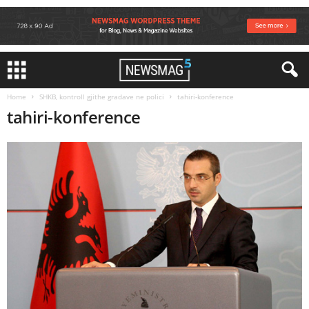
Home
SHKB, kontroll gjithe gradave ne polici
tahiri-konference
tahiri-konference