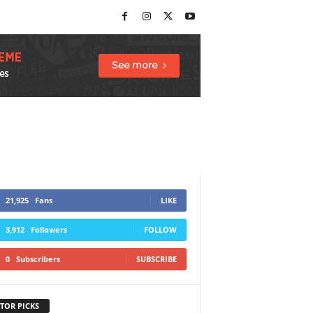
21,925
Fans
LIKE
3,912
Followers
FOLLOW
0
Subscribers
SUBSCRIBE
TOR PICKS