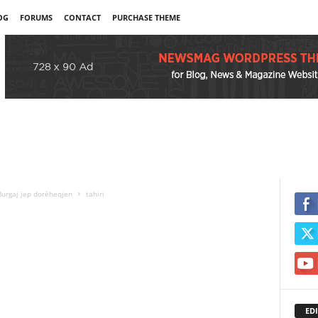
OG
FORUMS
CONTACT
PURCHASE THEME
 Burgaj jep dorëheqjen
tahiri
EDI