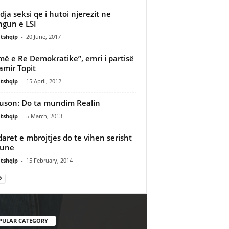
dja seksi qe i hutoi njerezit ne
ngun e LSI
tshqip
-
20 June, 2017
më e Re Demokratike”, emri i partisë
amir Topit
tshqip
-
15 April, 2012
uson: Do ta mundim Realin
tshqip
-
5 March, 2013
daret e mbrojtjes do te vihen serisht
pune
tshqip
-
15 February, 2014
PULAR CATEGORY