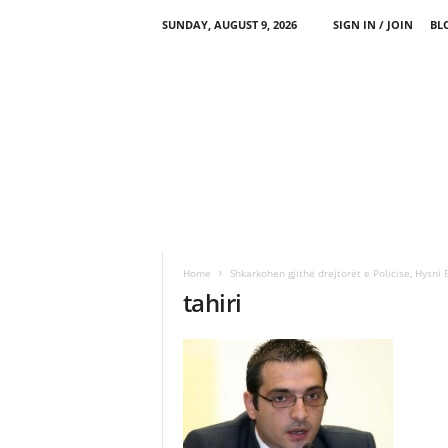
SUNDAY, AUGUST 9, 2026
SIGN IN / JOIN
BL
Home
Shkarkohen gjithë drejtorët e Policise, Hysni
tahiri