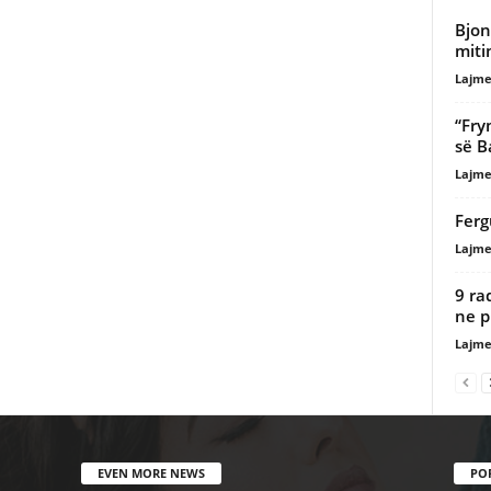
Bjon
miti
Lajme
“Fry
së B
Lajme
Ferg
Lajme
9 ra
ne 
Lajme
EVEN MORE NEWS
PO