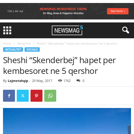
Home
Aktualitet
Sheshi “Skenderbej” hapet per kembesoret ne 5 qershor
AKTUALITET
SOCIALE
Sheshi “Skenderbej” hapet per
kembesoret ne 5 qershor
By
Lajmetshqip
-
29 May, 2017
1762
0