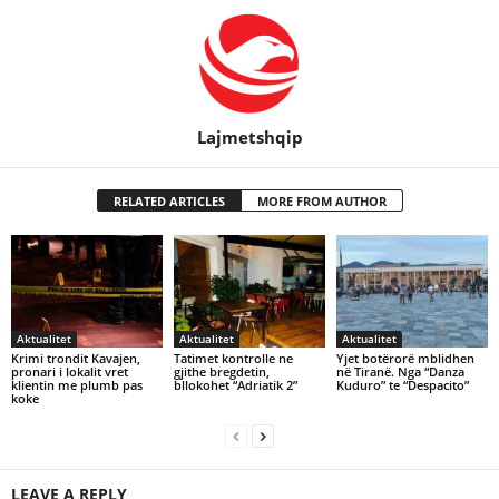
Lajmetshqip
RELATED ARTICLES
MORE FROM AUTHOR
Aktualitet
Aktualitet
Aktualitet
Krimi trondit Kavajen,
Tatimet kontrolle ne
Yjet botërorë mblidhen
pronari i lokalit vret
gjithe bregdetin,
në Tiranë. Nga “Danza
klientin me plumb pas
bllokohet “Adriatik 2”
Kuduro” te “Despacito”
koke
LEAVE A REPLY