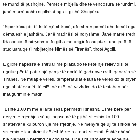
të mund të pushojnë. Pemët e mbjella dhe të vendosura së fundmi,
janë marrë ashtu si pllakat nga e gjithë Shqipëria.
“Siper kësaj do të ketë një shtresë, që mbron pemët dhe bimët nga
dëmtuesit e jashtëm. Janë madhësi të ndryshme. Janë marrë rreth
95 specie të ndryshme të gjitha me origjinë shqiptare dhe janë të
studiuara që t’i mbijetojnë klimës së Tiranës”, thotë Agolli.
E gjithë hapësira e shtruar me pllaka do të ketë një reliev disi të
ngritur për të patur një pamje të qartë të godinave rreth qendrës së
Tiranës. Në muajt e verës, temperaturat e larta të verës do të thyen
nga shatërvanët, të cilët në ditët në vazhdim do të testohen për
inaugurimin e madh.
“Është 1.60 m më e lartë sesa perimetri i sheshit. Është bërë për
arsyen e rrjedhjes së ujit sepse në të gjithë sheshin ka 100
shatërvanë ku buron ujë me rrjedhje. Në mënyrë që uji të shkojë në
sistemin e kanalizimit që është rreth e qark sheshit. Është dhënë
një pjerrësi 3 përqind në çdo faqe. Dhe sigurisht është edhe një