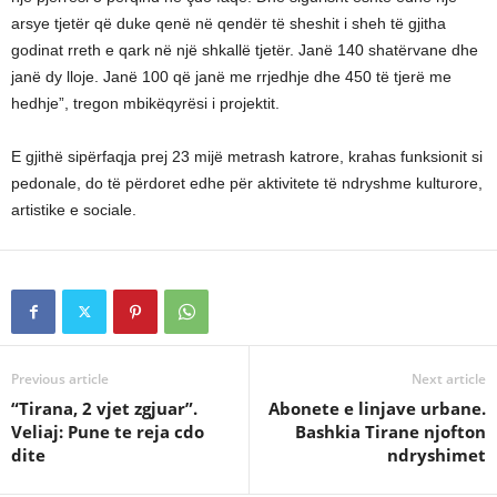
arsye tjetër që duke qenë në qendër të sheshit i sheh të gjitha
godinat rreth e qark në një shkallë tjetër. Janë 140 shatërvane dhe
janë dy lloje. Janë 100 që janë me rrjedhje dhe 450 të tjerë me
hedhje”, tregon mbikëqyrësi i projektit.
E gjithë sipërfaqja prej 23 mijë metrash katrore, krahas funksionit si
pedonale, do të përdoret edhe për aktivitete të ndryshme kulturore,
artistike e sociale.
Previous article
Next article
“Tirana, 2 vjet zgjuar”.
Abonete e linjave urbane.
Veliaj: Pune te reja cdo
Bashkia Tirane njofton
dite
ndryshimet