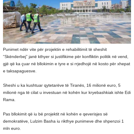
Punimet ndër vite për projektin e rehabilitimit të sheshit
“Skënderbej” janë kthyer si justifikime për konfliktin politik në vend,
gjë që ka çuar në bllokimin e tyre e si rrjedhojë në kosto për xhepat
e taksapaguesve.
Sheshi u ka kushtuar qytetarëve të Tiranës, 16 milionë euro, 5
milionë nga të cilat u investuan në kohën kur kryebashkiak ishte Edi
Rama.
Pas bllokimit që iu bë projektit në kohën e qeverisjes së
demokratëve, Lulzim Basha iu rikthye punimeve dhe shpenzoi 1
mln euro.