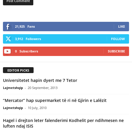
21,925
Fans
LIKE
3,912
Followers
FOLLOW
0
Subscribers
SUBSCRIBE
EDITOR PICKS
Universitetet hapin dyert me 7 Tetor
Lajmetshqip
-
20 September, 2013
“Mercator” hap supermarket të ri në Gjirin e Lalëzit
Lajmetshqip
-
10 July, 2010
Hagel i drejton leter falenderimi Kodhelit per ndihmesen ne
luften ndaj ISIS