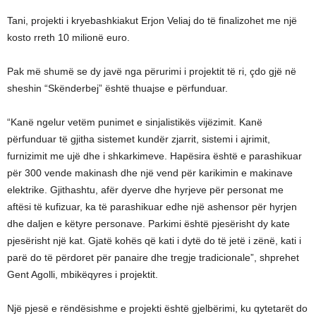
Tani, projekti i kryebashkiakut Erjon Veliaj do të finalizohet me një
kosto rreth 10 milionë euro.
Pak më shumë se dy javë nga përurimi i projektit të ri, çdo gjë në
sheshin “Skënderbej” është thuajse e përfunduar.
“Kanë ngelur vetëm punimet e sinjalistikës vijëzimit. Kanë
përfunduar të gjitha sistemet kundër zjarrit, sistemi i ajrimit,
furnizimit me ujë dhe i shkarkimeve. Hapësira është e parashikuar
për 300 vende makinash dhe një vend për karikimin e makinave
elektrike. Gjithashtu, afër dyerve dhe hyrjeve për personat me
aftësi të kufizuar, ka të parashikuar edhe një ashensor për hyrjen
dhe daljen e këtyre personave. Parkimi është pjesërisht dy kate
pjesërisht një kat. Gjatë kohës që kati i dytë do të jetë i zënë, kati i
parë do të përdoret për panaire dhe tregje tradicionale”, shprehet
Gent Agolli, mbikëqyres i projektit.
Një pjesë e rëndësishme e projekti është gjelbërimi, ku qytetarët do