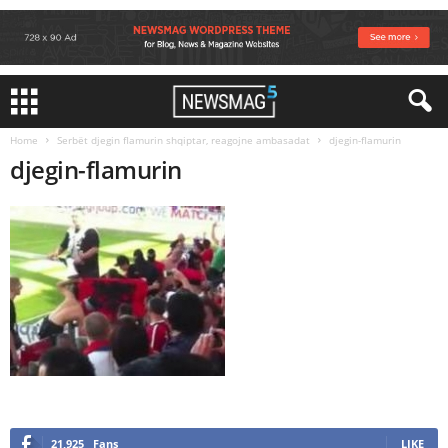
Home
Serbët djegin flamurin shqiptar, reagojne ambasadat
djegin-flamurin
djegin-flamurin
21,925
Fans
LIKE