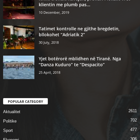
klientin me plumb pas...
10 December, 2019
Tatimet kontrolle ne gjithe bregdetin,
bllokohet “Adriatik 2”
30 July, 2018
Yjet botërorë mblidhen në Tiranë. Nga
“Danza Kuduro” te “Despacito”
25 April, 2018
POPULAR CATEGORY
2611
Aktualitet
702
Politike
477
Sport
306
Ekonomi