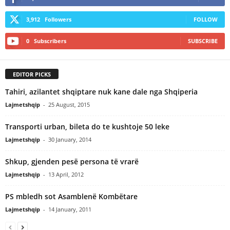
3,912
Followers
FOLLOW
0
Subscribers
SUBSCRIBE
EDITOR PICKS
Tahiri, azilantet shqiptare nuk kane dale nga Shqiperia
Lajmetshqip
-
25 August, 2015
Transporti urban, bileta do te kushtoje 50 leke
Lajmetshqip
-
30 January, 2014
Shkup, gjenden pesë persona të vrarë
Lajmetshqip
-
13 April, 2012
PS mbledh sot Asamblenë Kombëtare
Lajmetshqip
-
14 January, 2011