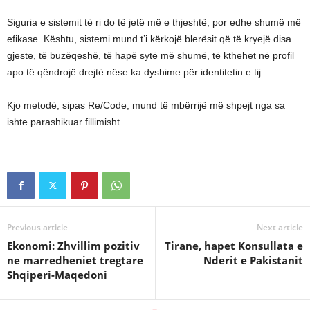
Siguria e sistemit të ri do të jetë më e thjeshtë, por edhe shumë më
efikase. Kështu, sistemi mund t’i kërkojë blerësit që të kryejë disa
gjeste, të buzëqeshë, të hapë sytë më shumë, të kthehet në profil
apo të qëndrojë drejtë nëse ka dyshime për identitetin e tij.
Kjo metodë, sipas Re/Code, mund të mbërrijë më shpejt nga sa
ishte parashikuar fillimisht.
Previous article
Next article
Ekonomi: Zhvillim pozitiv
Tirane, hapet Konsullata e
ne marredheniet tregtare
Nderit e Pakistanit
Shqiperi-Maqedoni