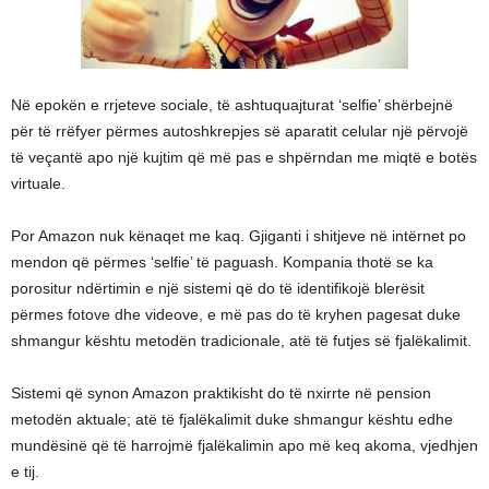
Në epokën e rrjeteve sociale, të ashtuquajturat ‘selfie’ shërbejnë
për të rrëfyer përmes autoshkrepjes së aparatit celular një përvojë
të veçantë apo një kujtim që më pas e shpërndan me miqtë e botës
virtuale.
Por Amazon nuk kënaqet me kaq. Gjiganti i shitjeve në intërnet po
mendon që përmes ‘selfie’ të paguash. Kompania thotë se ka
porositur ndërtimin e një sistemi që do të identifikojë blerësit
përmes fotove dhe videove, e më pas do të kryhen pagesat duke
shmangur kështu metodën tradicionale, atë të futjes së fjalëkalimit.
Sistemi që synon Amazon praktikisht do të nxirrte në pension
metodën aktuale; atë të fjalëkalimit duke shmangur kështu edhe
mundësinë që të harrojmë fjalëkalimin apo më keq akoma, vjedhjen
e tij.