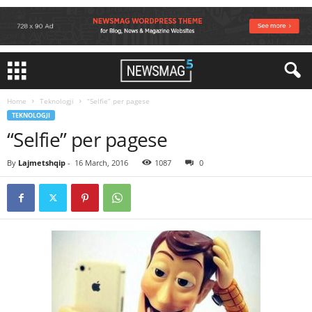
Home
Teknologji
“Selfie” per pagese
TEKNOLOGJI
“Selfie” per pagese
By
Lajmetshqip
-
16 March, 2016
1087
0