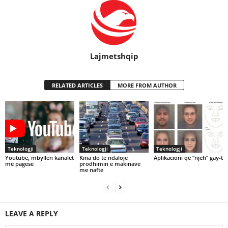
Lajmetshqip
RELATED ARTICLES
MORE FROM AUTHOR
Teknologji
Teknologji
Teknologji
Youtube, mbyllen kanalet
Kina do te ndaloje
Aplikacioni qe “njeh” gay-t
me pagese
prodhimin e makinave
me nafte
LEAVE A REPLY