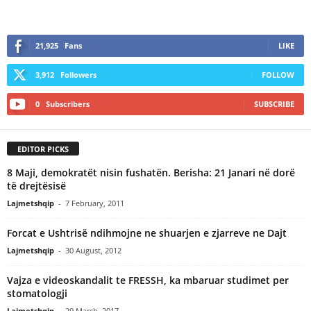
21,925
Fans
LIKE
3,912
Followers
FOLLOW
0
Subscribers
SUBSCRIBE
EDITOR PICKS
8 Maji, demokratët nisin fushatën. Berisha: 21 Janari në dorë
të drejtësisë
Lajmetshqip
-
7 February, 2011
Forcat e Ushtrisë ndihmojne ne shuarjen e zjarreve ne Dajt
Lajmetshqip
-
30 August, 2012
Vajza e videoskandalit te FRESSH, ka mbaruar studimet per
stomatologji
Lajmetshqip
-
29 March, 2017