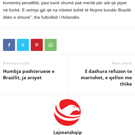
komentoj penalltitë, pasi kanë shumë pak meritë për atë që jepet
në fushë. E vetmja gjë që na mbetet është të fitojmë kundër Brazilit
ditën e shtunë”, tha futbollisti i Holandës.
Previous article
Next article
Humbja poshteruese e
E dashura refuzon te
Brazilit, ja arsyet
martohet, e qellon me
thike
Lajmetshqip