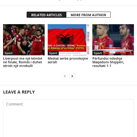
RELATED ARTICLES
MORE FROM AUTHOR
Sport
Sport
Sport
Liverpool me një këmbë
Mediat serbe provokojne
Përfundoi ndeshja
në finale, Romës i duhet
serish
Maqedoni-Shqipëri,
sërish një mrekulli
rezultati 1-1
LEAVE A REPLY