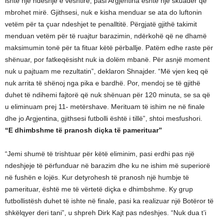
ishte një ndeshje e vështirë, pasi Argjentina është një skuadër që
mbrohet mirë. Gjithsesi, nuk e kisha menduar se ata do luftonin
vetëm për ta çuar ndeshjet te penalltitë. Përgjatë gjithë takimit
menduan vetëm për të ruajtur barazimin, ndërkohë që ne dhamë
maksimumin tonë për ta fituar këtë përballje. Patëm edhe raste për
shënuar, por fatkeqësisht nuk ia dolëm mbanë. Për asnjë moment
nuk u pajtuam me rezultatin”, deklaron Shnajder. “Më vjen keq që
nuk arrita të shënoj nga pika e bardhë. Por, mendoj se të gjithë
duhet të ndihemi fajtorë që nuk shënuan për 120 minuta, se sa që
u eliminuam prej 11- metërshave. Merituam të ishim ne në finale
dhe jo Argjentina, gjithsesi futbolli është i tillë”, shtoi mesfushori.
“E dhimbshme të pranosh diçka të pamerituar”
“Jemi shumë të trishtuar për këtë eliminim, pasi erdhi pas një
ndeshjeje të përfunduar në barazim dhe ku ne ishim më superiorë
në fushën e lojës. Kur detyrohesh të pranosh një humbje të
pamerituar, është me të vërtetë diçka e dhimbshme. Ky grup
futbollistësh duhet të ishte në finale, pasi ka realizuar një Botëror të
shkëlqyer deri tani”, u shpreh Dirk Kajt pas ndeshjes. “Nuk dua t’i