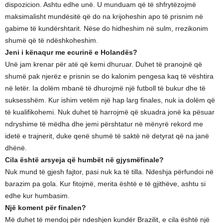
dispozicion. Ashtu edhe unë. U munduam që të shfrytëzojmë
maksimalisht mundësitë që do na krijoheshin apo të prisnim në
gabime të kundërshtarit. Nëse do hidheshim në sulm, rrezikonim
shumë që të ndëshkoheshim.
Jeni i kënaqur me ecurinë e Holandës?
Unë jam krenar për atë që kemi dhuruar. Duhet të pranojnë që
shumë pak njerëz e prisnin se do kalonim pengesa kaq të vështira
në letër. Ia dolëm mbanë të dhurojmë një futboll të bukur dhe të
suksesshëm. Kur ishim vetëm një hap larg finales, nuk ia dolëm që
të kualifikohemi. Nuk duhet të harrojmë që skuadra jonë ka pësuar
ndryshime të mëdha dhe jemi përshtatur në mënyrë rekord me
idetë e trajnerit, duke qenë shumë të saktë në detyrat që na janë
dhënë.
Cila është arsyeja që humbët në gjysmëfinale?
Nuk mund të gjesh fajtor, pasi nuk ka të tilla. Ndeshja përfundoi në
barazim pa gola. Kur fitojmë, merita është e të gjithëve, ashtu si
edhe kur humbasim.
Një koment për finalen?
Më duhet të mendoj për ndeshjen kundër Brazilit, e cila është një