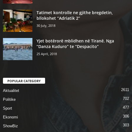
Tatimet kontrolle ne gjithe bregdetin,
bllokohet “Adriatik 2”
30 July, 2018
Yjet botërorë mblidhen në Tiranë. Nga
“Danza Kuduro” te “Despacito”
25 April, 2018
POPULAR CATEGORY
2611
Aktualitet
702
Politike
477
Sport
306
Ekonomi
303
ShowBiz