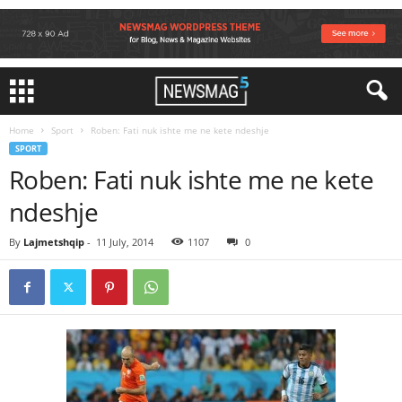
Home
Sport
Roben: Fati nuk ishte me ne kete ndeshje
SPORT
Roben: Fati nuk ishte me ne kete
ndeshje
By
Lajmetshqip
-
11 July, 2014
1107
0