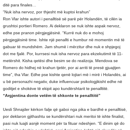
ditë para finales…
“Nuk isha nervoz, por thjesht më kuptoi krahun”
Ron Vlar ishte autori i penalltisë së parë për Holandën, të cilën ia
grushtoi portieri Romero. Ai deklaron se nuk ishte aspak nervoz,
edhe pse pranon përgjegjësinë. “Kurrë nuk do e mohoj
përgjegjësinë time. Ishte një penallti e humbur në momentin më të
gabuar të mundshëm. Jam shumë i mërzitur dhe nuk e shpjegoj
dot me fjalë. Por, kurrsesi nuk isha nervoz para ekzekutimit të 11-
metërshit. Kisha qetësi dhe besim se do realizoja. Mendova se
Romero do hidhej në krahun tjetër, por ai arriti të presë gjuajtjen
time”, tha Vlar. Edhe pse kishte qenë lojtari më i mirë i Holandës, ai
u bë personazhi negativ, duke influencuar psikologjikisht edhe në
goditjet e shokëve të ekipit apo kundërshtarit te penalltitë.
“Argjentina donte vetëm të shkonte te penalltitë”
Uesli Shnajder kërkon falje që gaboi nga pika e bardhë e penalltisë,
por deklaron gjithashtu se kundërshtari nuk meritoi të ishte finalist,
pasi nuk luajti asnjë moment për ta fituar ndeshjen. “E dinim që do