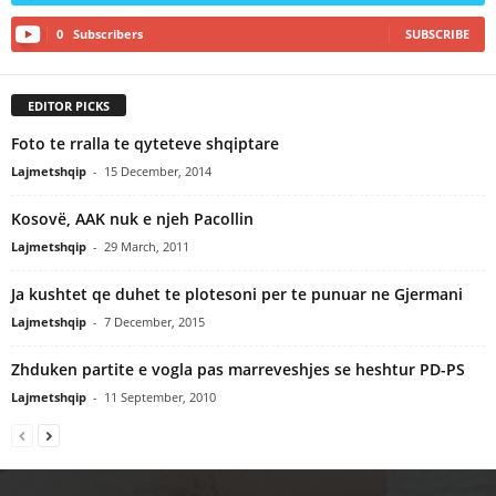
0
Subscribers
SUBSCRIBE
EDITOR PICKS
Foto te rralla te qyteteve shqiptare
Lajmetshqip
-
15 December, 2014
Kosovë, AAK nuk e njeh Pacollin
Lajmetshqip
-
29 March, 2011
Ja kushtet qe duhet te plotesoni per te punuar ne Gjermani
Lajmetshqip
-
7 December, 2015
Zhduken partite e vogla pas marreveshjes se heshtur PD-PS
Lajmetshqip
-
11 September, 2010