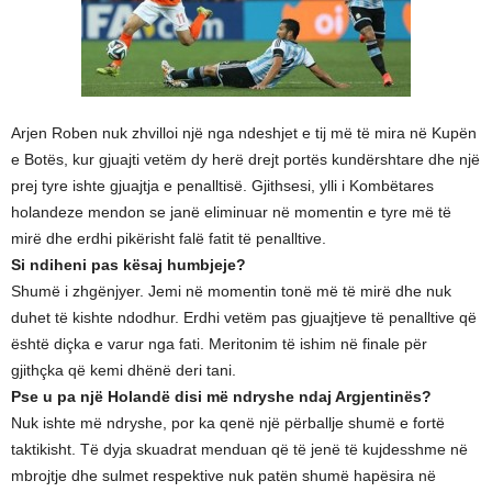
Arjen Roben nuk zhvilloi një nga ndeshjet e tij më të mira në Kupën
e Botës, kur gjuajti vetëm dy herë drejt portës kundërshtare dhe një
prej tyre ishte gjuajtja e penalltisë. Gjithsesi, ylli i Kombëtares
holandeze mendon se janë eliminuar në momentin e tyre më të
mirë dhe erdhi pikërisht falë fatit të penalltive.
Si ndiheni pas kësaj humbjeje?
Shumë i zhgënjyer. Jemi në momentin tonë më të mirë dhe nuk
duhet të kishte ndodhur. Erdhi vetëm pas gjuajtjeve të penalltive që
është diçka e varur nga fati. Meritonim të ishim në finale për
gjithçka që kemi dhënë deri tani.
Pse u pa një Holandë disi më ndryshe ndaj Argjentinës?
Nuk ishte më ndryshe, por ka qenë një përballje shumë e fortë
taktikisht. Të dyja skuadrat menduan që të jenë të kujdesshme në
mbrojtje dhe sulmet respektive nuk patën shumë hapësira në