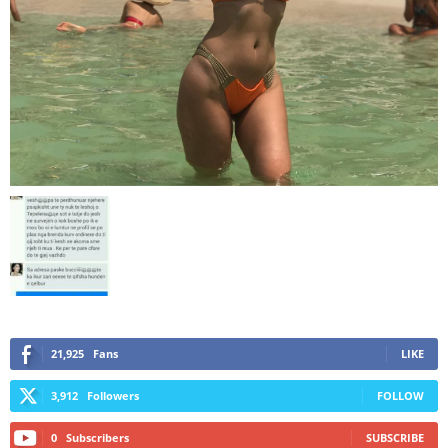
21,925
Fans
LIKE
3,912
Followers
FOLLOW
0
Subscribers
SUBSCRIBE