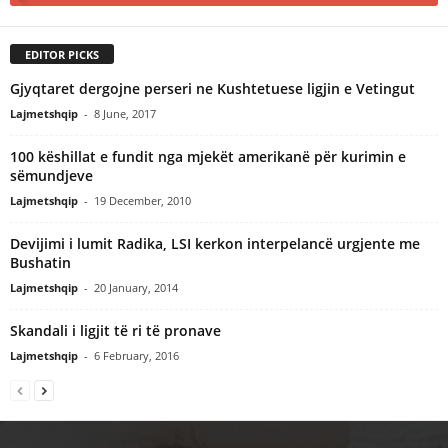
EDITOR PICKS
Gjyqtaret dergojne perseri ne Kushtetuese ligjin e Vetingut
Lajmetshqip
-
8 June, 2017
100 këshillat e fundit nga mjekët amerikanë për kurimin e
sëmundjeve
Lajmetshqip
-
19 December, 2010
Devijimi i lumit Radika, LSI kerkon interpelancë urgjente me
Bushatin
Lajmetshqip
-
20 January, 2014
Skandali i ligjit të ri të pronave
Lajmetshqip
-
6 February, 2016