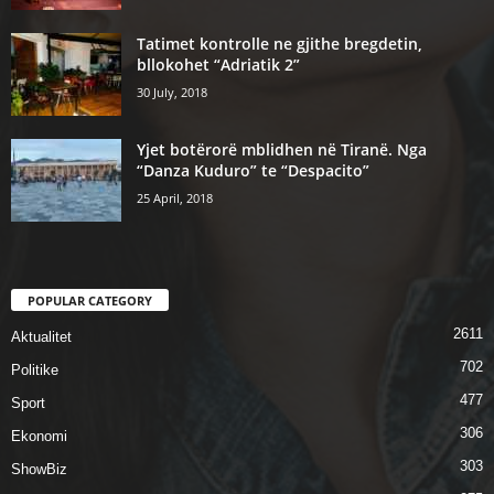
Tatimet kontrolle ne gjithe bregdetin,
bllokohet “Adriatik 2”
30 July, 2018
Yjet botërorë mblidhen në Tiranë. Nga
“Danza Kuduro” te “Despacito”
25 April, 2018
POPULAR CATEGORY
2611
Aktualitet
702
Politike
477
Sport
306
Ekonomi
303
ShowBiz