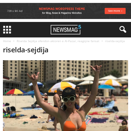
Home
Riselda Sejdija ofendon aktoren e Al-Pazar, reagojne fansat
riselda-sejdija
riselda-sejdija