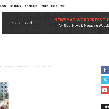
BLOG
FORUMS
CONTACT
PURCHASE THEME
a në ndërtimin e rrugëve
rruge-ne-ndertim
EDI