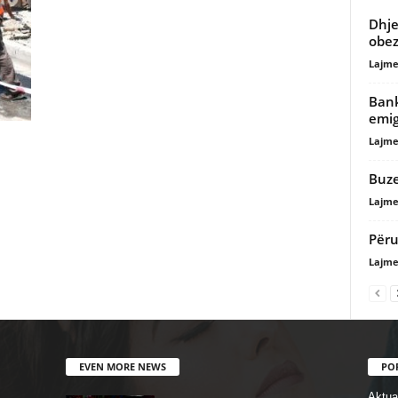
Dhje
obez
Lajme
Bank
emig
Lajme
Buze
Lajme
Përu
Lajme
EVEN MORE NEWS
PO
Aktual