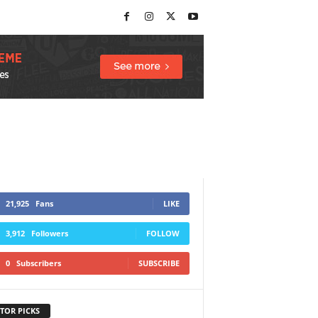
21,925
Fans
LIKE
3,912
Followers
FOLLOW
0
Subscribers
SUBSCRIBE
TOR PICKS