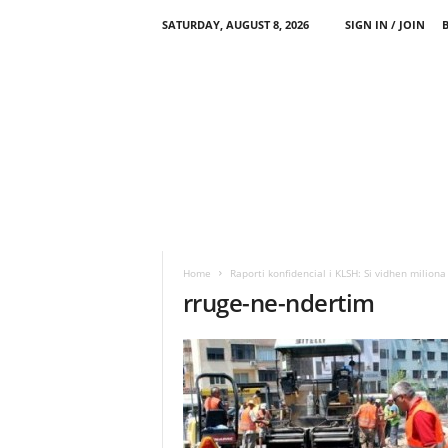
SATURDAY, AUGUST 8, 2026
SIGN IN / JOIN
Home
Raporti konfidencial i KLSH: Si vidhen milion
rruge-ne-ndertim