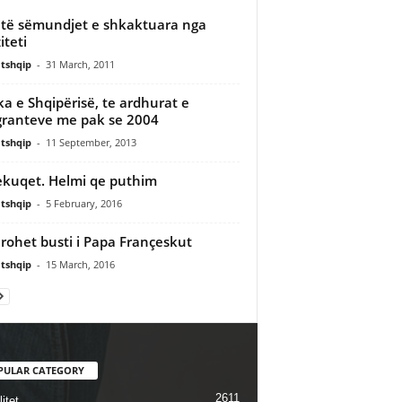
të sëmundjet e shkaktuara nga
iteti
tshqip
-
31 March, 2011
a e Shqipërisë, te ardhurat e
ranteve me pak se 2004
tshqip
-
11 September, 2013
kuqet. Helmi qe puthim
tshqip
-
5 February, 2016
rohet busti i Papa Françeskut
tshqip
-
15 March, 2016
PULAR CATEGORY
2611
itet