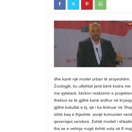
dhe kanë një model urban të arsyeshëm. M
Zoologjik, ku ullishtat janë bërë kodra me 
me qytetarë, kërkon realizimin e projekt
theksoi se të gjithë kanë ardhur në kryeqy
gjithë kukullat e tij, që i ka lëshuar në Sh
ishte kaq e thjeshtë, asnjë komunitet vendo
qeverisjes vendore. Eshtë modeli i shkatë
tha se e vetmja rrugë është vota në 8 maj