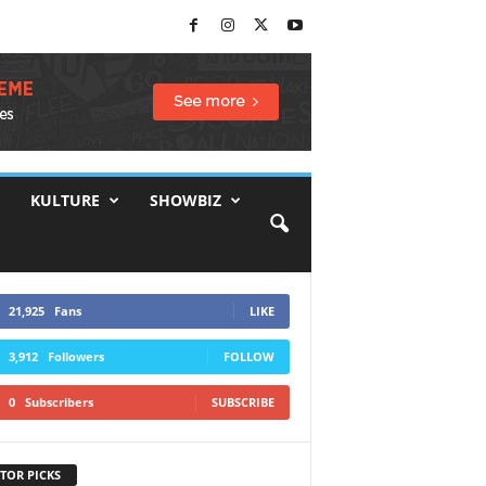
KULTURE
SHOWBIZ
21,925
Fans
LIKE
3,912
Followers
FOLLOW
0
Subscribers
SUBSCRIBE
TOR PICKS