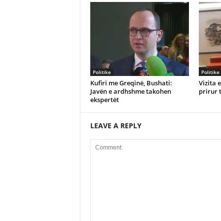
Politike
Politike
Kufiri me Greqinë, Bushati:
Vizita 
Javën e ardhshme takohen
prirur 
ekspertët
LEAVE A REPLY