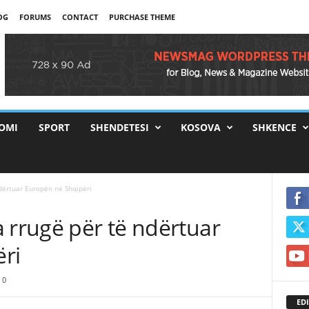
OG
FORUMS
CONTACT
PURCHASE THEME
OMI
SPORT
SHENDETESI
KOSOVA
SHKENCE
dërtuar Europën në Shqipëri
 rrugë për të ndërtuar
ri
0
EDI