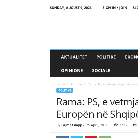
SUNDAY, AUGUST 9, 2026
SIGN IN / JOIN
BL
AKTUALITET
POLITIKE
EKON
OPINIONE
SOCIALE
Home
Politike
Rama: PS, e vetmja rrugë për të n
POLITIKE
Rama: PS, e vetmja
Europën në Shqipë
By
Lajmetshqip
-
25 April, 2011
1275