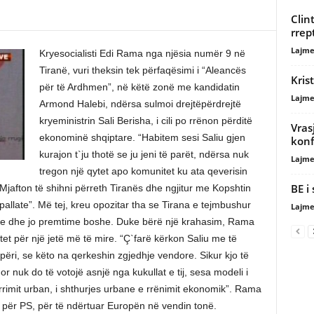
Clin
rrep
Lajme
Kryesocialisti Edi Rama nga njësia numër 9 në
Tiranë, vuri theksin tek përfaqësimi i “Aleancës
Kris
për të Ardhmen”, në këtë zonë me kandidatin
Lajme
Armond Halebi, ndërsa sulmoi drejtëpërdrejtë
kryeministrin Sali Berisha, i cili po rrënon përditë
Vras
ekonominë shqiptare. “Habitem sesi Saliu gjen
konf
kurajon t`ju thotë se ju jeni të parët, ndërsa nuk
Lajme
tregon një qytet apo komunitet ku ata qeverisin
BE i
jafton të shihni përreth Tiranës dhe ngjitur me Kopshtin
pallate”. Më tej, kreu opozitar tha se Tirana e tejmbushur
Lajme
eve dhe jo premtime boshe. Duke bërë një krahasim, Rama
tet për një jetë më të mire. “Ç`farë kërkon Saliu me të
qipëri, se këto na qerkeshin zgjedhje vendore. Sikur kjo të
r nuk do të votojë asnjë nga kukullat e tij, sesa modeli i
rrimit urban, i shthurjes urbane e rrënimit ekonomik”. Rama
 për PS, për të ndërtuar Europën në vendin tonë.