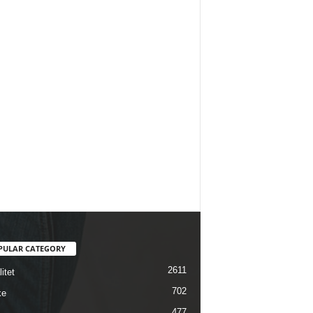
PULAR CATEGORY
2611
itet
702
ke
477