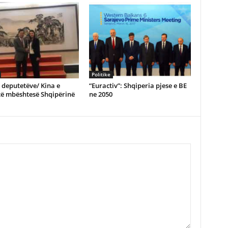
Politike
e deputetëve/ Kina e
“Euractiv”: Shqiperia pjese e BE
të mbështesë Shqipërinë
ne 2050