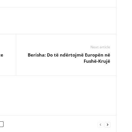
Next article
te
Berisha: Do të ndërtojmë Europën në
Fushë-Krujë