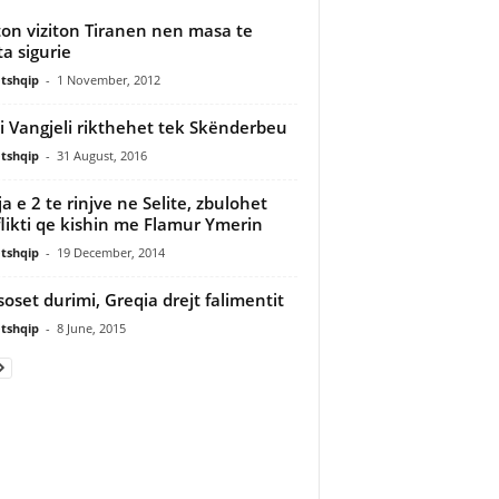
ton viziton Tiranen nen masa te
ta sigurie
tshqip
-
1 November, 2012
ti Vangjeli rikthehet tek Skënderbeu
tshqip
-
31 August, 2016
ja e 2 te rinjve ne Selite, zbulohet
likti qe kishin me Flamur Ymerin
tshqip
-
19 December, 2014
 soset durimi, Greqia drejt falimentit
tshqip
-
8 June, 2015