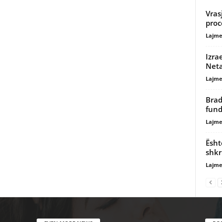
Vras
proc
Lajme
Izra
Net
Lajme
Brad
fund
Lajme
Ësht
shkr
Lajme