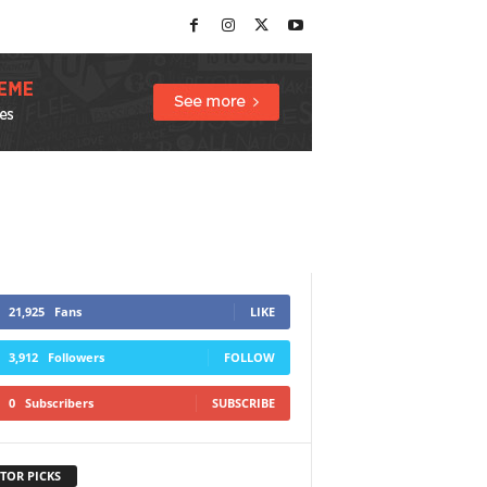
21,925
Fans
LIKE
3,912
Followers
FOLLOW
0
Subscribers
SUBSCRIBE
TOR PICKS