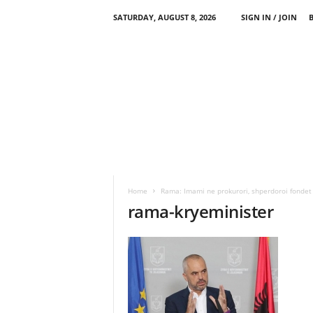
SATURDAY, AUGUST 8, 2026
SIGN IN / JOIN
Home
Rama: Imami ne prokurori, shperdoroi fondet
rama-kryeminister