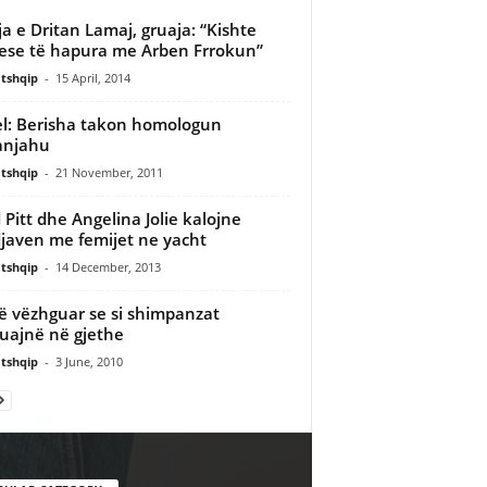
ja e Dritan Lamaj, gruaja: “Kishte
ese të hapura me Arben Frrokun”
tshqip
-
15 April, 2014
el: Berisha takon homologun
anjahu
tshqip
-
21 November, 2011
 Pitt dhe Angelina Jolie kalojne
javen me femijet ne yacht
tshqip
-
14 December, 2013
ë vëzhguar se si shimpanzat
uajnë në gjethe
tshqip
-
3 June, 2010