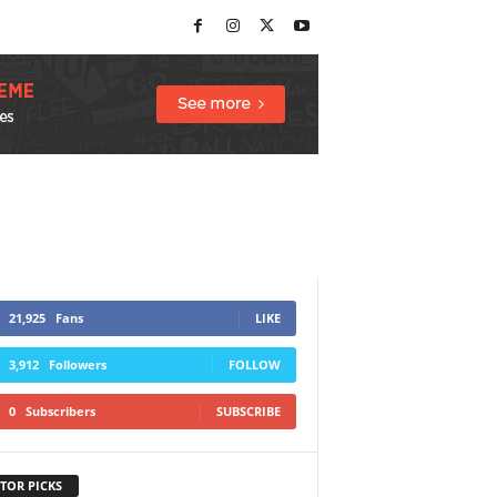
21,925
Fans
LIKE
3,912
Followers
FOLLOW
0
Subscribers
SUBSCRIBE
TOR PICKS