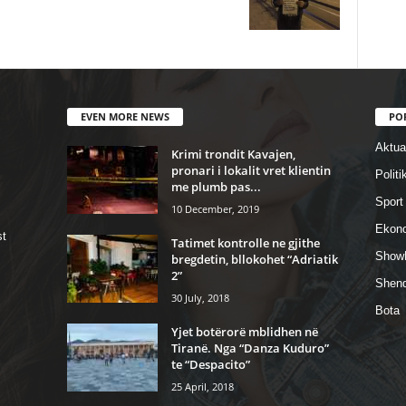
EVEN MORE NEWS
PO
Aktual
Krimi trondit Kavajen,
pronari i lokalit vret klientin
Politi
me plumb pas...
Sport
10 December, 2019
Ekon
st
Tatimet kontrolle ne gjithe
Show
bregdetin, bllokohet “Adriatik
2”
Shend
30 July, 2018
Bota
Yjet botërorë mblidhen në
Tiranë. Nga “Danza Kuduro”
te “Despacito”
25 April, 2018