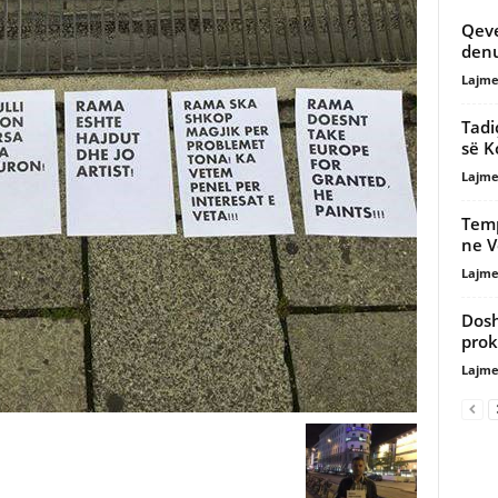
Qeve
denu
Lajme
Tadi
së K
Lajme
Temp
ne V
Lajme
Dosh
prok
Lajme