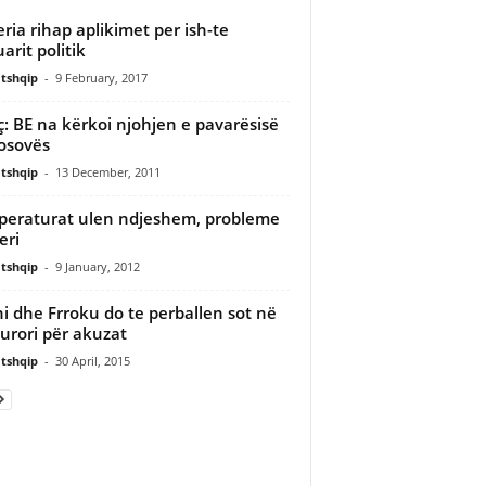
ria rihap aplikimet per ish-te
arit politik
tshqip
-
9 February, 2017
ç: BE na kërkoi njohjen e pavarësisë
osovës
tshqip
-
13 December, 2011
eraturat ulen ndjeshem, probleme
eri
tshqip
-
9 January, 2012
i dhe Frroku do te perballen sot në
urori për akuzat
tshqip
-
30 April, 2015