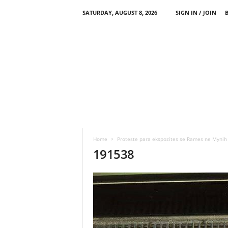
SATURDAY, AUGUST 8, 2026
SIGN IN / JOIN
Home
Proteste para ekspozites se Rames ne Mynih
191538