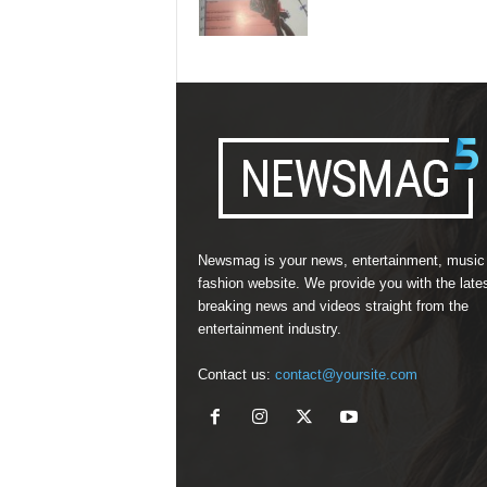
Newsmag is your news, entertainment, music
fashion website. We provide you with the late
breaking news and videos straight from the
entertainment industry.
Contact us:
contact@yoursite.com