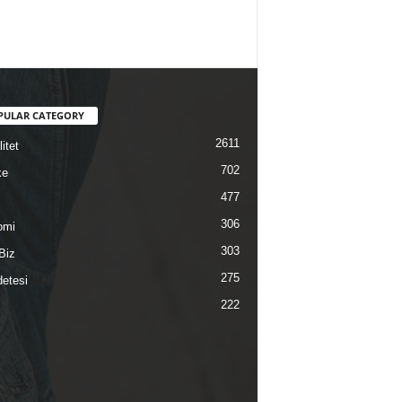
PULAR CATEGORY
2611
itet
702
ke
477
306
omi
303
Biz
275
etesi
222