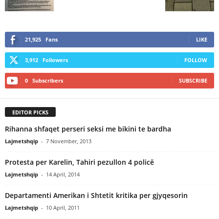
21,925
Fans
LIKE
3,912
Followers
FOLLOW
0
Subscribers
SUBSCRIBE
EDITOR PICKS
Rihanna shfaqet perseri seksi me bikini te bardha
Lajmetshqip
-
7 November, 2013
Protesta per Karelin, Tahiri pezullon 4 policë
Lajmetshqip
-
14 April, 2014
Departamenti Amerikan i Shtetit kritika per gjyqesorin
Lajmetshqip
-
10 April, 2011