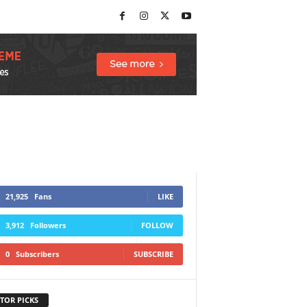
21,925
Fans
LIKE
3,912
Followers
FOLLOW
0
Subscribers
SUBSCRIBE
TOR PICKS