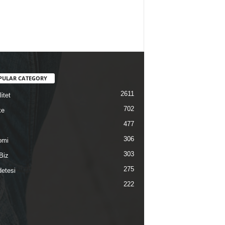
PULAR CATEGORY
2611
itet
702
ke
477
306
omi
303
Biz
275
etesi
222