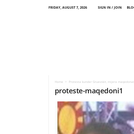
FRIDAY, AUGUST 7, 2026
SIGN IN / JOIN
BLO
Home
Protesta kunder Gruevskit, mijera maqedonas
proteste-maqedoni1