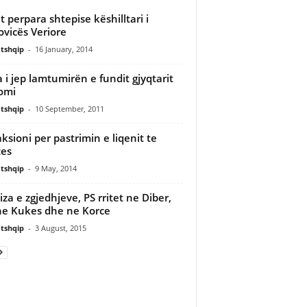
et perpara shtepise këshilltari i
ovicës Veriore
tshqip
-
16 January, 2014
a i jep lamtumirën e fundit gjyqtarit
omi
tshqip
-
10 September, 2011
aksioni per pastrimin e liqenit te
zes
tshqip
-
9 May, 2014
iza e zgjedhjeve, PS rritet ne Diber,
ne Kukes dhe ne Korce
tshqip
-
3 August, 2015