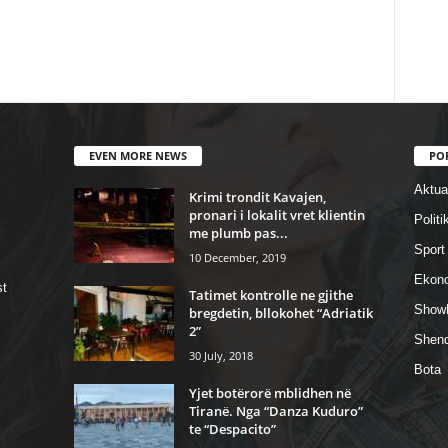
EVEN MORE NEWS
PO
Aktual
Krimi trondit Kavajen,
pronari i lokalit vret klientin
Politi
me plumb pas...
Sport
10 December, 2019
Ekon
st
Tatimet kontrolle ne gjithe
Show
bregdetin, bllokohet “Adriatik
2”
Shend
30 July, 2018
Bota
Yjet botërorë mblidhen në
Tiranë. Nga “Danza Kuduro”
te “Despacito”