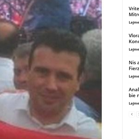
Vrit
Mitr
Lajme
Vlor
Kon
Lajme
Nis 
Fier
Lajme
Anal
bie 
Lajme