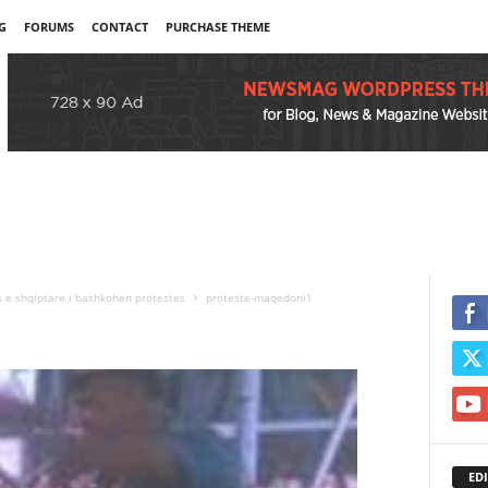
G
FORUMS
CONTACT
PURCHASE THEME
 e shqiptare i bashkohen protestes
proteste-maqedoni1
EDI