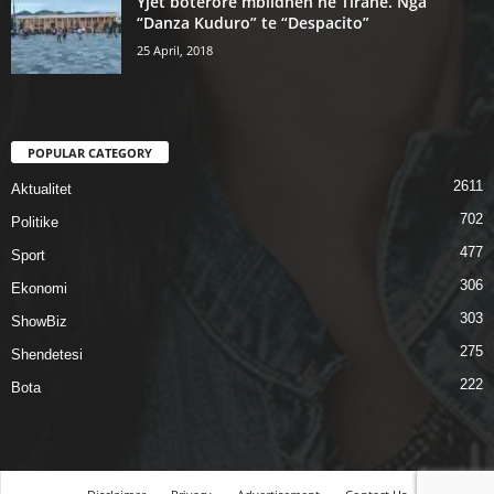
Yjet botërorë mblidhen në Tiranë. Nga
“Danza Kuduro” te “Despacito”
25 April, 2018
POPULAR CATEGORY
2611
Aktualitet
702
Politike
477
Sport
306
Ekonomi
303
ShowBiz
275
Shendetesi
222
Bota