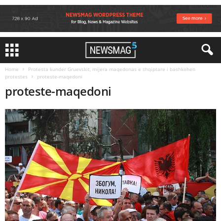
Home
Protesta kunder Gruevskit, mijera maqedonas e shqiptare i bashkohen
protestes
proteste-maqedoni
proteste-maqedoni