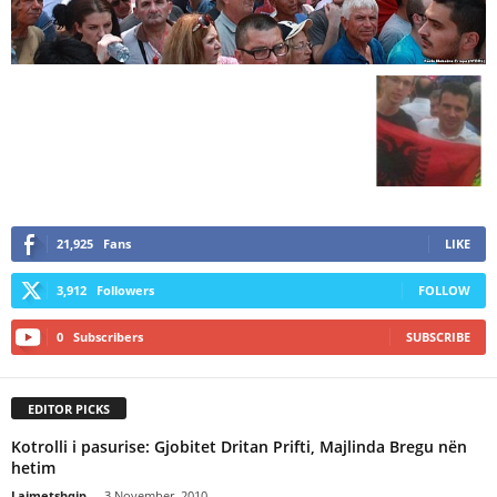
21,925
Fans
LIKE
3,912
Followers
FOLLOW
0
Subscribers
SUBSCRIBE
EDITOR PICKS
Kotrolli i pasurise: Gjobitet Dritan Prifti, Majlinda Bregu nën
hetim
Lajmetshqip
-
3 November, 2010