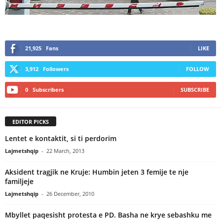
21,925
Fans
LIKE
3,912
Followers
FOLLOW
0
Subscribers
SUBSCRIBE
EDITOR PICKS
Lentet e kontaktit, si ti perdorim
Lajmetshqip
-
22 March, 2013
Aksident tragjik ne Kruje: Humbin jeten 3 femije te nje
familjeje
Lajmetshqip
-
26 December, 2010
Mbyllet paqesisht protesta e PD. Basha ne krye sebashku me