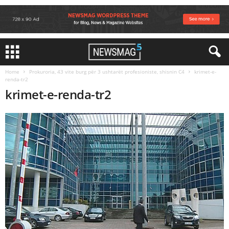
Home
Prokuroria, 43 vite burg për 3 ushtarët profesioniste, shisnin C4
krimet-e-
renda-tr2
krimet-e-renda-tr2