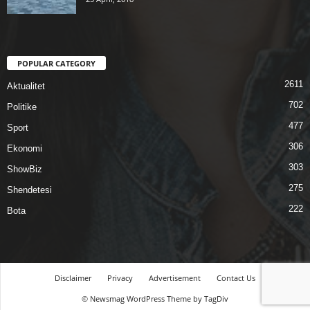
POPULAR CATEGORY
2611
Aktualitet
702
Politike
477
Sport
306
Ekonomi
303
ShowBiz
275
Shendetesi
222
Bota
Disclaimer
Privacy
Advertisement
Contact Us
© Newsmag WordPress Theme by TagDiv