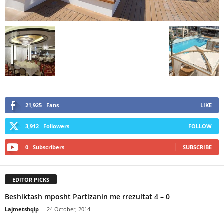
21,925
Fans
LIKE
3,912
Followers
FOLLOW
0
Subscribers
SUBSCRIBE
EDITOR PICKS
Beshiktash mposht Partizanin me rrezultat 4 – 0
Lajmetshqip
-
24 October, 2014