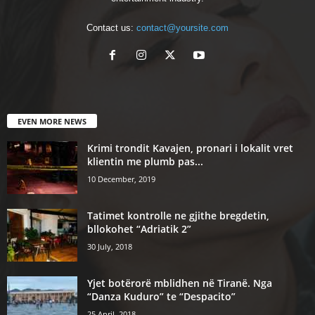
Contact us:
contact@yoursite.com
EVEN MORE NEWS
Krimi trondit Kavajen, pronari i lokalit vret
klientin me plumb pas...
10 December, 2019
Tatimet kontrolle ne gjithe bregdetin,
bllokohet “Adriatik 2”
30 July, 2018
Yjet botërorë mblidhen në Tiranë. Nga
“Danza Kuduro” te “Despacito”
25 April, 2018