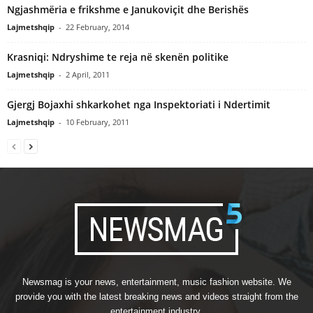
Ngjashmëria e frikshme e Janukoviçit dhe Berishës
Lajmetshqip
-
22 February, 2014
Krasniqi: Ndryshime te reja në skenën politike
Lajmetshqip
-
2 April, 2011
Gjergj Bojaxhi shkarkohet nga Inspektoriati i Ndertimit
Lajmetshqip
-
10 February, 2011
Newsmag is your news, entertainment, music fashion website. We
provide you with the latest breaking news and videos straight from the
entertainment industry.