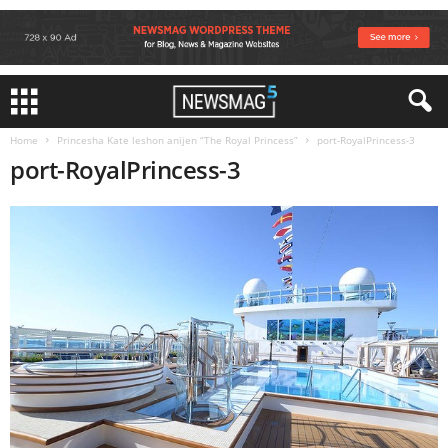
Home
Princesha Kate leshon anijen “The Royal Princess”
port-RoyalPrincess-3
port-RoyalPrincess-3