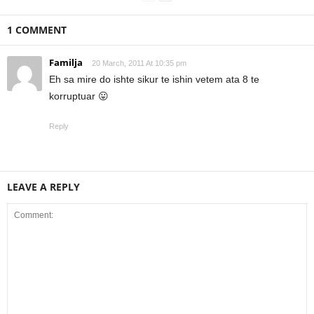
1 COMMENT
Familja
20 March, 2011 At 10:35 pm
Eh sa mire do ishte sikur te ishin vetem ata 8 te
korruptuar 😛
Reply
LEAVE A REPLY