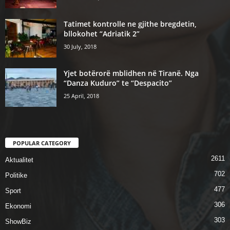
Tatimet kontrolle ne gjithe bregdetin,
bllokohet “Adriatik 2”
30 July, 2018
Yjet botërorë mblidhen në Tiranë. Nga
“Danza Kuduro” te “Despacito”
25 April, 2018
POPULAR CATEGORY
2611
Aktualitet
702
Politike
477
Sport
306
Ekonomi
303
ShowBiz