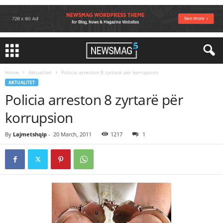
Home
Aktualitet
Policia arreston 8 zyrtarë për korrupsion
AKTUALITET
Policia arreston 8 zyrtarë për
korrupsion
By
Lajmetshqip
-
20 March, 2011
1217
1