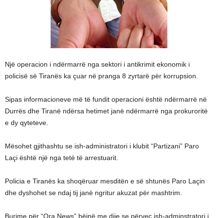
Një operacion i ndërmarrë nga sektori i antikrimit ekonomik i
policisë së Tiranës ka çuar në pranga 8 zyrtarë për korrupsion.
Sipas informacioneve më të fundit operacioni është ndërmarrë në
Durrës dhe Tiranë ndërsa hetimet janë ndërmarrë nga prokuroritë
e dy qyteteve.
Mësohet gjithashtu se ish-administratori i klubit “Partizani” Paro
Laçi është një nga tetë të arrestuarit.
Policia e Tiranës ka shoqëruar mesditën e së shtunës Paro Laçin
dhe dyshohet se ndaj tij janë ngritur akuzat për mashtrim.
Burime për “Ora News” bëjnë me dije se përveç ish-adminstratori i