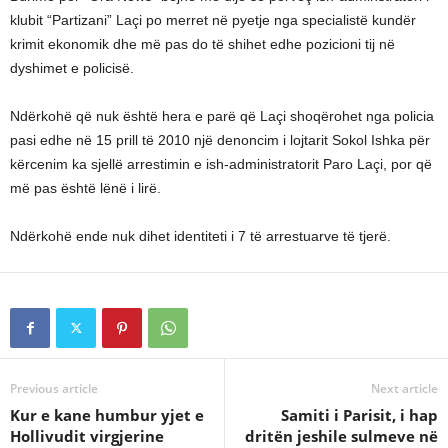
klubit “Partizani” Laçi po merret në pyetje nga specialistë kundër
krimit ekonomik dhe më pas do të shihet edhe pozicioni tij në
dyshimet e policisë.
Ndërkohë që nuk është hera e parë që Laçi shoqërohet nga policia
pasi edhe në 15 prill të 2010 një denoncim i lojtarit Sokol Ishka për
kërcenim ka sjellë arrestimin e ish-administratorit Paro Laçi, por që
më pas është lënë i lirë.
Ndërkohë ende nuk dihet identiteti i 7 të arrestuarve të tjerë.
Previous article
Next article
Kur e kane humbur yjet e
Samiti i Parisit, i hap
Hollivudit virgjerine
dritën jeshile sulmeve në