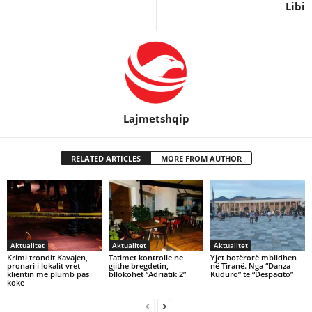
Libi
Lajmetshqip
RELATED ARTICLES
MORE FROM AUTHOR
Aktualitet
Aktualitet
Aktualitet
Krimi trondit Kavajen,
Tatimet kontrolle ne
Yjet botërorë mblidhen
pronari i lokalit vret
gjithe bregdetin,
në Tiranë. Nga “Danza
klientin me plumb pas
bllokohet “Adriatik 2”
Kuduro” te “Despacito”
koke