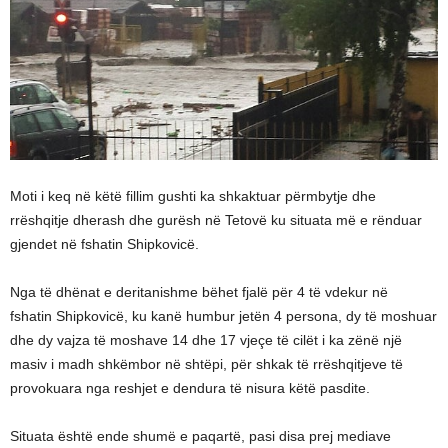
Moti i keq në këtë fillim gushti ka shkaktuar përmbytje dhe
rrëshqitje dherash dhe gurësh në Tetovë ku situata më e rënduar
gjendet në fshatin Shipkovicë.
Nga të dhënat e deritanishme bëhet fjalë për 4 të vdekur në
fshatin Shipkovicë, ku kanë humbur jetën 4 persona, dy të moshuar
dhe dy vajza të moshave 14 dhe 17 vjeçe të cilët i ka zënë një
masiv i madh shkëmbor në shtëpi, për shkak të rrëshqitjeve të
provokuara nga reshjet e dendura të nisura këtë pasdite.
Situata është ende shumë e paqartë, pasi disa prej mediave