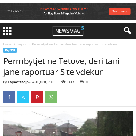
Home
Rajoni
Permbytjet ne Tetove, deri tani jane raportuar 5 te vdekur
RAJONI
Permbytjet ne Tetove, deri tani
jane raportuar 5 te vdekur
By
Lajmetshqip
-
4 August, 2015
1413
0