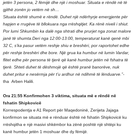
jetën 3 persona, 2 fëmijë dhe një i moshuar. Situata e rëndë në të
gjithë zonën jo vetëm në sh…
Situata është shumë e rëndë. Duhet një ndërhyrje emergjente për
hapjen e rrugëve të bllokuara nga rrëshqitjet. Ka rënë niveli i shiut.
Por lumi Shkumbin ka dalë nga shtrati dhe prurjet nga zonat malore
janë të shumta.Deri nga 12:00-13:00, temperaturat kanë qenë mbi
32 C, s’ka pasur vetëm reshje shiu e breshëri, por raportohet edhe
për reshje breshëri dhe bore. Një grua ka humbur në lumin Vardar,
flitet edhe për persona të tjerë që kanë humbur jetën në fshatra të
tjerë. Shteti duhet të dëshmojë që është pranë banorëve, nuk
duhet pritur e nesërmja për t’u ardhur në ndihmë të lënduarve.”-
tha Arben Halili.
Ora 21:55 Konfirmohen 3 viktima, situata më e rëndë në
fshatin Shipkovicë
Korrespodentja e A1 Report për Maqedoninë, Zerijeta Jajaga
konfirmon se situata më e rënduar është në fshatin Shipkovicë ku
rrëshqitha e një masivi shkëmbor ka zënë poshtë një shtëpi ku
kanë humbur jetën 1 moshuar dhe dy fëmijë.