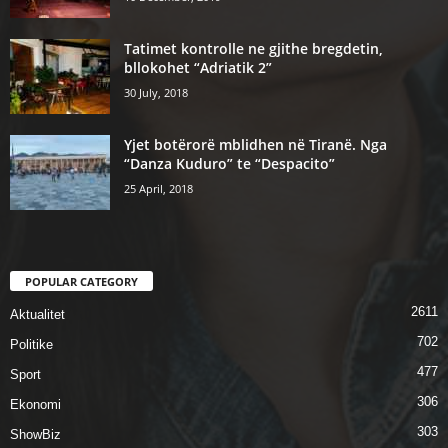
Tatimet kontrolle ne gjithe bregdetin,
bllokohet “Adriatik 2”
30 July, 2018
Yjet botërorë mblidhen në Tiranë. Nga
“Danza Kuduro” te “Despacito”
25 April, 2018
POPULAR CATEGORY
2611
Aktualitet
702
Politike
477
Sport
306
Ekonomi
303
ShowBiz