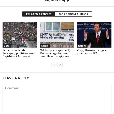
RELATED ARTICLES
MORE FROM AUTHOR
Bota
Rajoni
Rajoni
Si u rrëzua Serzh
‘Vdekje për shqiptarët’,
Vuçiç: Kosova, pengesa
Sargsyan, politikani më i
Manastiri zgjohet me
jonë për në BE!
fuqishëm i Armenisë
parrulla antishqiptare
LEAVE A REPLY