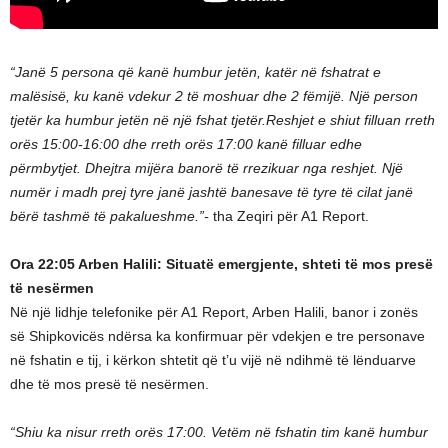
“Janë 5 persona që kanë humbur jetën, katër në fshatrat e
malësisë, ku kanë vdekur 2 të moshuar dhe 2 fëmijë. Një person
tjetër ka humbur jetën në një fshat tjetër.Reshjet e shiut filluan rreth
orës 15:00-16:00 dhe rreth orës 17:00 kanë filluar edhe
përmbytjet. Dhejtra mijëra banorë të rrezikuar nga reshjet. Një
numër i madh prej tyre janë jashtë banesave të tyre të cilat janë
bërë tashmë të pakalueshme.”-
tha Zeqiri për A1 Report.
Ora 22:05 Arben Halili: Situatë emergjente, shteti të mos presë
të nesërmen
Në një lidhje telefonike për A1 Report, Arben Halili, banor i zonës
së Shipkovicës ndërsa ka konfirmuar për vdekjen e tre personave
në fshatin e tij, i kërkon shtetit që t’u vijë në ndihmë të lënduarve
dhe të mos presë të nesërmen.
“Shiu ka nisur rreth orës 17:00. Vetëm në fshatin tim kanë humbur