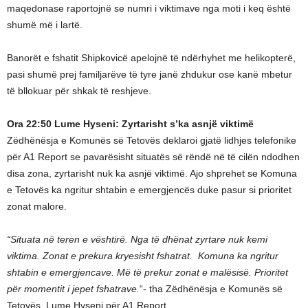
maqedonase raportojnë se numri i viktimave nga moti i keq është
shumë më i lartë.
Banorët e fshatit Shipkovicë apelojnë të ndërhyhet me helikopterë,
pasi shumë prej familjarëve të tyre janë zhdukur ose kanë mbetur
të bllokuar për shkak të reshjeve.
Ora 22:50 Lume Hyseni: Zyrtarisht s’ka asnjë viktimë
Zëdhënësja e Komunës së Tetovës deklaroi gjatë lidhjes telefonike
për A1 Report se pavarësisht situatës së rëndë në të cilën ndodhen
disa zona, zyrtarisht nuk ka asnjë viktimë. Ajo shprehet se Komuna
e Tetovës ka ngritur shtabin e emergjencës duke pasur si prioritet
zonat malore.
“Situata në teren e vështirë. Nga të dhënat zyrtare nuk kemi
viktima. Zonat e prekura kryesisht fshatrat. Komuna ka ngritur
shtabin e emergjencave. Më të prekur zonat e malësisë. Prioritet
për momentit i jepet fshatrave.
“- tha Zëdhënësja e Komunës së
Tetovës, Lume Hyseni për A1 Report.