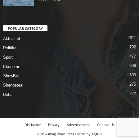
POPULAR CATEGORY
2611
Aktualitet
702
Politike
477
Sport
306
Ekonomi
303
ShowBiz
275
Shendetesi
222
Bota
Disclaimer
Privacy
Advertisement
Contact Us
© Newsmag WordPress Theme by TagDiv