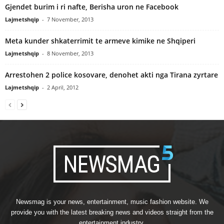
Gjendet burim i ri nafte, Berisha uron ne Facebook
Lajmetshqip
-
7 November, 2013
Meta kunder shkaterrimit te armeve kimike ne Shqiperi
Lajmetshqip
-
8 November, 2013
Arrestohen 2 police kosovare, denohet akti nga Tirana zyrtare
Lajmetshqip
-
2 April, 2012
Newsmag is your news, entertainment, music fashion website. We
provide you with the latest breaking news and videos straight from the
entertainment industry.