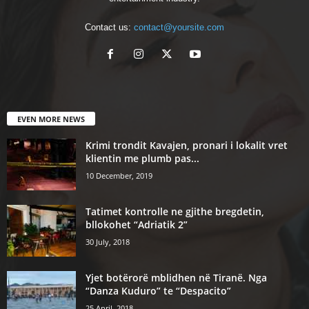
Contact us:
contact@yoursite.com
EVEN MORE NEWS
Krimi trondit Kavajen, pronari i lokalit vret
klientin me plumb pas...
10 December, 2019
Tatimet kontrolle ne gjithe bregdetin,
bllokohet “Adriatik 2”
30 July, 2018
Yjet botërorë mblidhen në Tiranë. Nga
“Danza Kuduro” te “Despacito”
25 April, 2018