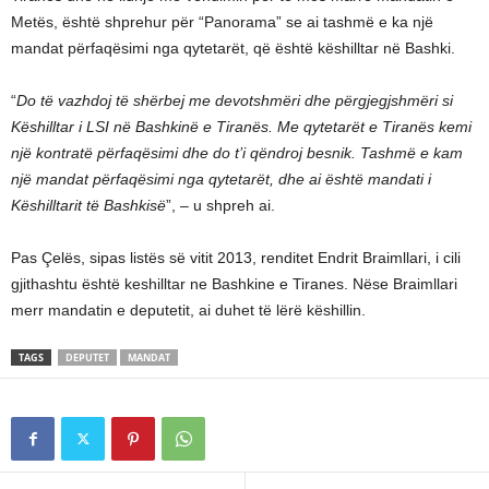
Metës, është shprehur për “Panorama” se ai tashmë e ka një
mandat përfaqësimi nga qytetarët, që është këshilltar në Bashki.
“
Do të vazhdoj të shërbej me devotshmëri dhe përgjegjshmëri si
Këshilltar i LSI në Bashkinë e Tiranës. Me qytetarët e Tiranës kemi
një kontratë përfaqësimi dhe do t’i qëndroj besnik. Tashmë e kam
një mandat përfaqësimi nga qytetarët, dhe ai është mandati i
Këshilltarit të Bashkisë
”, – u shpreh ai.
Pas Çelës, sipas listës së vitit 2013, renditet Endrit Braimllari, i cili
gjithashtu është keshilltar ne Bashkine e Tiranes. Nëse Braimllari
merr mandatin e deputetit, ai duhet të lërë këshillin.
TAGS
DEPUTET
MANDAT