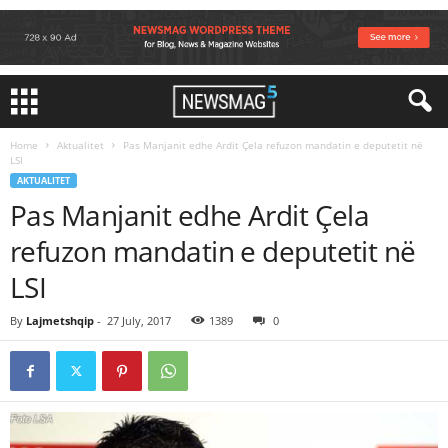
Home
Aktualitet
Pas Manjanit edhe Ardit Çela refuzon mandatin e deputetit në
LSI
AKTUALITET
Pas Manjanit edhe Ardit Çela
refuzon mandatin e deputetit në
LSI
By
Lajmetshqip
-
27 July, 2017
1389
0