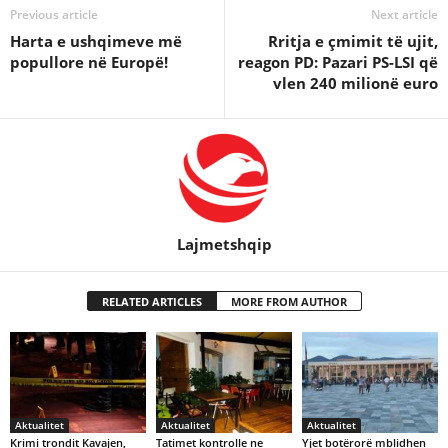
Previous article
Next article
Harta e ushqimeve më
Rritja e çmimit të ujit,
popullore në Europë!
reagon PD: Pazari PS-LSI që
vlen 240 milionë euro
Lajmetshqip
RELATED ARTICLES
MORE FROM AUTHOR
Aktualitet
Aktualitet
Aktualitet
Krimi trondit Kavajen,
Tatimet kontrolle ne
Yjet botërorë mblidhen