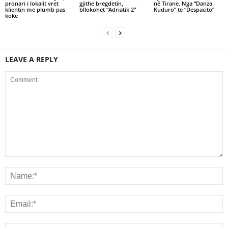
pronari i lokalit vret
gjithe bregdetin,
në Tiranë. Nga “Danza
klientin me plumb pas
bllokohet “Adriatik 2”
Kuduro” te “Despacito”
koke
LEAVE A REPLY