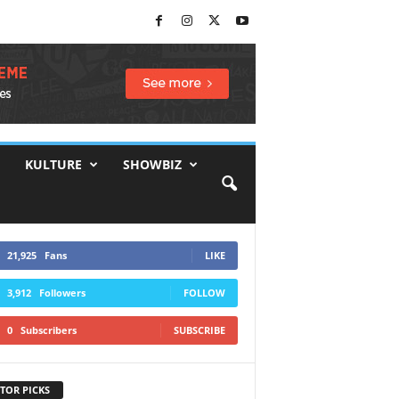
KULTURE
SHOWBIZ
21,925
Fans
LIKE
3,912
Followers
FOLLOW
0
Subscribers
SUBSCRIBE
TOR PICKS