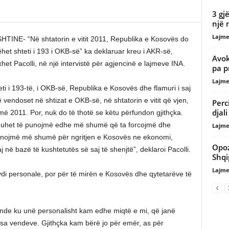
3 gj
një 
Lajme
HTINE- “Në shtatorin e vitit 2011, Republika e Kosovës do
ëhet shteti i 193 i OKB-së” ka deklaruar kreu i AKR-së,
Avok
het Pacolli, në një intervistë për agjencinë e lajmeve INA.
pa p
Lajme
eti i 193-të, i OKB-së, Republika e Kosovës dhe flamuri i saj
ë vendoset në shtizat e OKB-së, në shtatorin e vitit që vjen,
Perc
djali
më 2011. Por, nuk do të thotë se këtu përfundon gjithçka.
uhet të punojmë edhe më shumë që ta forcojmë dhe
Lajme
unojmë më shumë për ngritjen e Kosovës ne ekonomi,
Opoz
 në bazë të kushtetutës së saj të shenjtë”, deklaroi Pacolli.
Shqi
Lajme
lavdi personale, por për të mirën e Kosovës dhe qytetarëve të
nde ku unë personalisht kam edhe miqtë e mi, që janë
isa vendeve. Gjithçka kam bërë jo për emër, as për