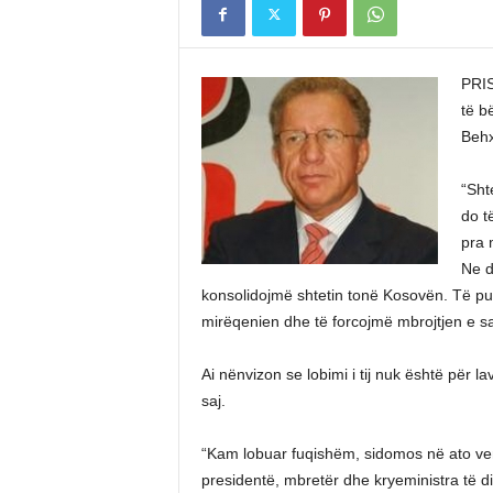
PRIS
të b
Behx
“Sht
do t
pra 
Ne d
konsolidojmë shtetin tonë Kosovën. Të p
mirëqenien dhe të forcojmë mbrojtjen e saj
Ai nënvizon se lobimi i tij nuk është për 
saj.
“Kam lobuar fuqishëm, sidomos në ato ve
presidentë, mbretër dhe kryeministra të d