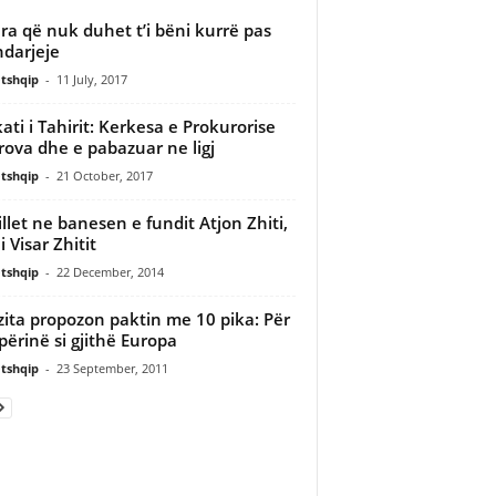
ëra që nuk duhet t’i bëni kurrë pas
ndarjeje
tshqip
-
11 July, 2017
ati i Tahirit: Kerkesa e Prokurorise
rova dhe e pabazuar ne ligj
tshqip
-
21 October, 2017
illet ne banesen e fundit Atjon Zhiti,
 i Visar Zhitit
tshqip
-
22 December, 2014
ita propozon paktin me 10 pika: Për
përinë si gjithë Europa
tshqip
-
23 September, 2011