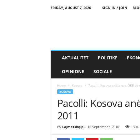
FRIDAY, AUGUST 7, 2026
SIGN IN / JOIN
BLO
AKTUALITET
POLITIKE
EKON
OPINIONE
SOCIALE
Home
Kosova
Pacolli: Kosova anëtare e OKB-së 
KOSOVA
Pacolli: Kosova an
2011
By
Lajmetshqip
-
16 September, 2010
1304