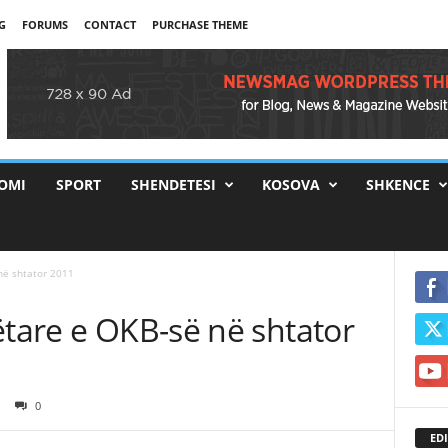
G
FORUMS
CONTACT
PURCHASE THEME
OMI
SPORT
SHENDETESI
KOSOVA
SHKENCE
në shtator 2011
ëtare e OKB-së në shtator
0
EDI