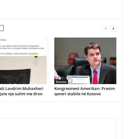
Kosova
isti Lavdrim Muhaxheri
Kongresmeni Amerikan: Presim
gjate nje sulmi me dron
qeveri stabile në Kosove