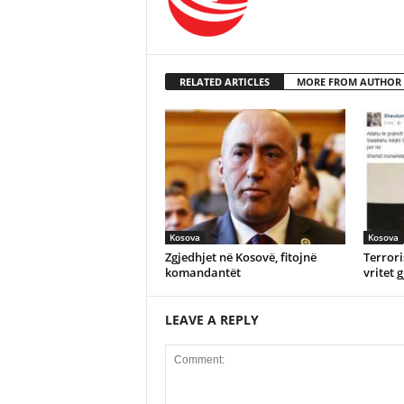
RELATED ARTICLES
MORE FROM AUTHOR
Kosova
Kosova
Zgjedhjet në Kosovë, fitojnë
Terror
komandantët
vritet 
LEAVE A REPLY