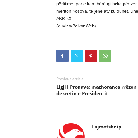
përfitime, por e kam bërë gjithçka për ven
meriton Kosova, të jenë aty ku duhet. Dhe 
AKR-së.
(e.n/ina/BalkanWeb)
Previous article
Ligji i Pronave: mazhoranca rrëzon
dekretin e Presidentit
Lajmetshqip