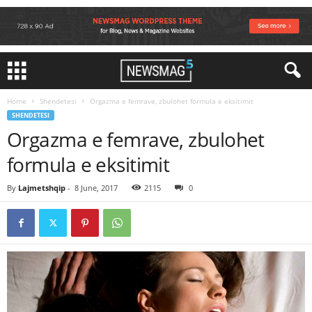
Home
Shendetesi
Orgazma e femrave, zbulohet formula e eksitimit
SHENDETESI
Orgazma e femrave, zbulohet
formula e eksitimit
By
Lajmetshqip
-
8 June, 2017
2115
0