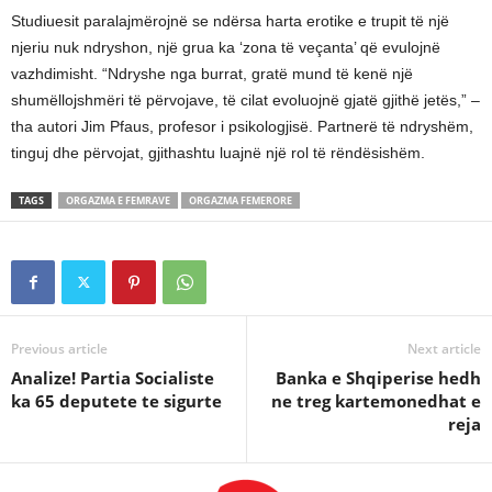
Studiuesit paralajmërojnë se ndërsa harta erotike e trupit të një
njeriu nuk ndryshon, një grua ka ‘zona të veçanta’ që evulojnë
vazhdimisht. “Ndryshe nga burrat, gratë mund të kenë një
shumëllojshmëri të përvojave, të cilat evoluojnë gjatë gjithë jetës,” –
tha autori Jim Pfaus, profesor i psikologjisë. Partnerë të ndryshëm,
tinguj dhe përvojat, gjithashtu luajnë një rol të rëndësishëm.
TAGS
ORGAZMA E FEMRAVE
ORGAZMA FEMERORE
Previous article
Next article
Analize! Partia Socialiste
Banka e Shqiperise hedh
ka 65 deputete te sigurte
ne treg kartemonedhat e
reja