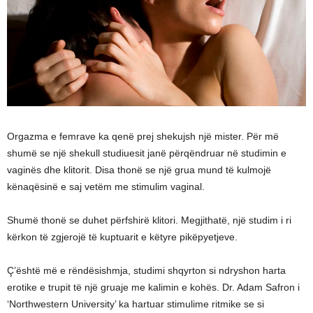
Orgazma e femrave ka qenë prej shekujsh një mister. Për më
shumë se një shekull studiuesit janë përqëndruar në studimin e
vaginës dhe klitorit. Disa thonë se një grua mund të kulmojë
kënaqësinë e saj vetëm me stimulim vaginal.
Shumë thonë se duhet përfshirë klitori. Megjithatë, një studim i ri
kërkon të zgjerojë të kuptuarit e këtyre pikëpyetjeve.
Ç’është më e rëndësishmja, studimi shqyrton si ndryshon harta
erotike e trupit të një gruaje me kalimin e kohës. Dr. Adam Safron i
‘Northwestern University’ ka hartuar stimulime ritmike se si