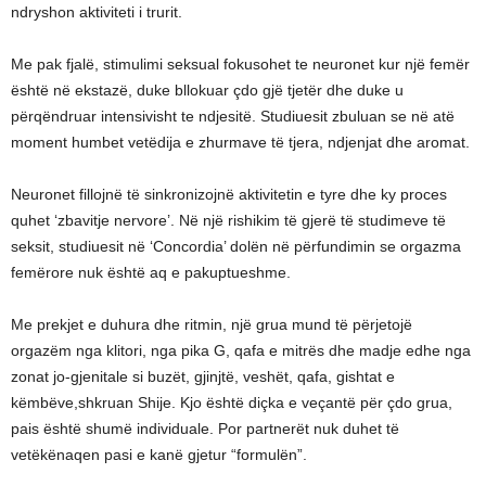
ndryshon aktiviteti i trurit.
Me pak fjalë, stimulimi seksual fokusohet te neuronet kur një femër
është në ekstazë, duke bllokuar çdo gjë tjetër dhe duke u
përqëndruar intensivisht te ndjesitë. Studiuesit zbuluan se në atë
moment humbet vetëdija e zhurmave të tjera, ndjenjat dhe aromat.
Neuronet fillojnë të sinkronizojnë aktivitetin e tyre dhe ky proces
quhet ‘zbavitje nervore’. Në një rishikim të gjerë të studimeve të
seksit, studiuesit në ‘Concordia’ dolën në përfundimin se orgazma
femërore nuk është aq e pakuptueshme.
Me prekjet e duhura dhe ritmin, një grua mund të përjetojë
orgazëm nga klitori, nga pika G, qafa e mitrës dhe madje edhe nga
zonat jo-gjenitale si buzët, gjinjtë, veshët, qafa, gishtat e
këmbëve,shkruan Shije. Kjo është diçka e veçantë për çdo grua,
pais është shumë individuale. Por partnerët nuk duhet të
vetëkënaqen pasi e kanë gjetur “formulën”.