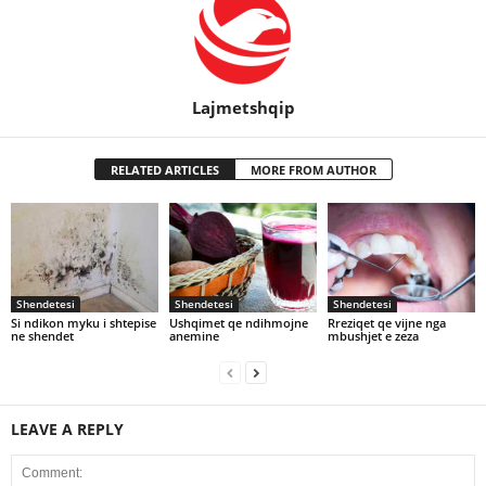
Lajmetshqip
RELATED ARTICLES
MORE FROM AUTHOR
Shendetesi
Shendetesi
Shendetesi
Si ndikon myku i shtepise
Ushqimet qe ndihmojne
Rreziqet qe vijne nga
ne shendet
anemine
mbushjet e zeza
LEAVE A REPLY