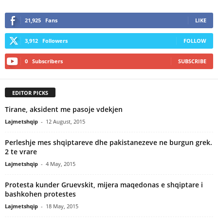
21,925
Fans
LIKE
3,912
Followers
FOLLOW
0
Subscribers
SUBSCRIBE
EDITOR PICKS
Tirane, aksident me pasoje vdekjen
Lajmetshqip
-
12 August, 2015
Perleshje mes shqiptareve dhe pakistanezeve ne burgun grek.
2 te vrare
Lajmetshqip
-
4 May, 2015
Protesta kunder Gruevskit, mijera maqedonas e shqiptare i
bashkohen protestes
Lajmetshqip
-
18 May, 2015