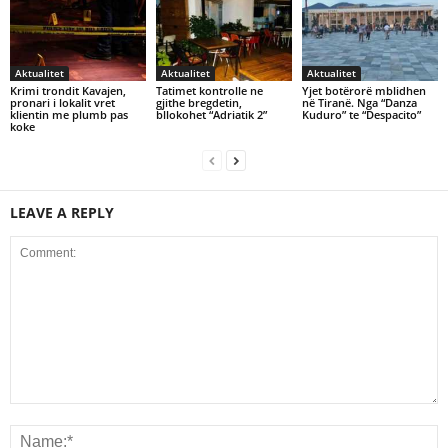
Aktualitet
Aktualitet
Aktualitet
Krimi trondit Kavajen,
Tatimet kontrolle ne
Yjet botërorë mblidhen
pronari i lokalit vret
gjithe bregdetin,
në Tiranë. Nga “Danza
klientin me plumb pas
bllokohet “Adriatik 2”
Kuduro” te “Despacito”
koke
LEAVE A REPLY