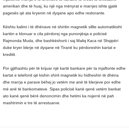
amerikan dhe të huaj, ku një nga mënyrat e marrjes ishte gjatë
pagesës që ata kryenin në dyqane apo edhe restorante.
Kështu kalimi i të dhënave në shiritin magnetik sillte automatikisht
kartën e klonuar e cila përdorej nga punonjësja e policisë
Rajmonda Muda, dhe bashkëshorti i saj Maliq Kaca në Shqipëri
duke kryer blerje në dyqane në Tiranë ku përdoreshin kartat e
kreditit.
Por gjithashtu për të krijuar një kartë bankare për ta mjaftonte edhe
kartat e telefonit që kishin shirit magnetik ku hidheshin të dhëna
dhe marrja e parave bëhej jo vetëm me anë të blerjeve por edhe
më anë të bankomateve. Sipas policisë kanë qenë vetëm bankat
ato kanë qenë bërë denoncimin dhe hetimi ka nxjerrë në pah
mashtrimin e tre të arrestuarve.