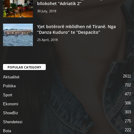
bllokohet “Adriatik 2”
30 July, 2018
Yjet botërorë mblidhen në Tiranë. Nga
“Danza Kuduro” te “Despacito”
25 April, 2018
POPULAR CATEGORY
2611
Aktualitet
702
Politike
477
Sport
306
Ekonomi
303
ShowBiz
275
Shendetesi
222
Bota