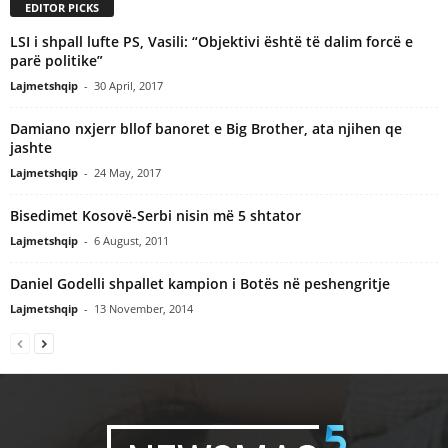
EDITOR PICKS
LSI i shpall lufte PS, Vasili: “Objektivi është të dalim forcë e
parë politike”
Lajmetshqip
-
30 April, 2017
Damiano nxjerr bllof banoret e Big Brother, ata njihen qe
jashte
Lajmetshqip
-
24 May, 2017
Bisedimet Kosovë-Serbi nisin më 5 shtator
Lajmetshqip
-
6 August, 2011
Daniel Godelli shpallet kampion i Botës në peshengritje
Lajmetshqip
-
13 November, 2014