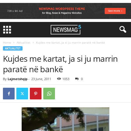
Home
Aktualitet
Kujdes me kartat, ja si ju marrin paratë në bankë
AKTUALITET
Kujdes me kartat, ja si ju marrin
paratë në bankë
By
Lajmetshqip
-
23 June, 2011
1053
0