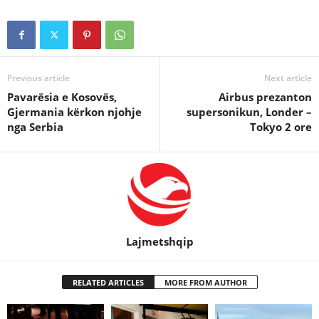
Previous article
Next article
Pavarësia e Kosovës,
Airbus prezanton
Gjermania kërkon njohje
supersonikun, Londer –
nga Serbia
Tokyo 2 ore
Lajmetshqip
RELATED ARTICLES
MORE FROM AUTHOR