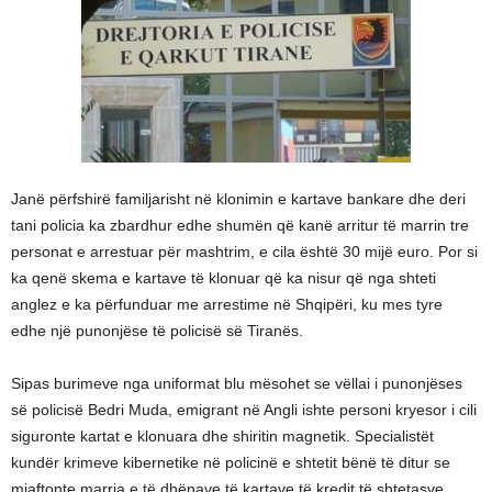
Janë përfshirë familjarisht në klonimin e kartave bankare dhe deri
tani policia ka zbardhur edhe shumën që kanë arritur të marrin tre
personat e arrestuar për mashtrim, e cila është 30 mijë euro. Por si
ka qenë skema e kartave të klonuar që ka nisur që nga shteti
anglez e ka përfunduar me arrestime në Shqipëri, ku mes tyre
edhe një punonjëse të policisë së Tiranës.
Sipas burimeve nga uniformat blu mësohet se vëllai i punonjëses
së policisë Bedri Muda, emigrant në Angli ishte personi kryesor i cili
siguronte kartat e klonuara dhe shiritin magnetik. Specialistët
kundër krimeve kibernetike në policinë e shtetit bënë të ditur se
mjaftonte marrja e të dhënave të kartave të kredit të shtetasve