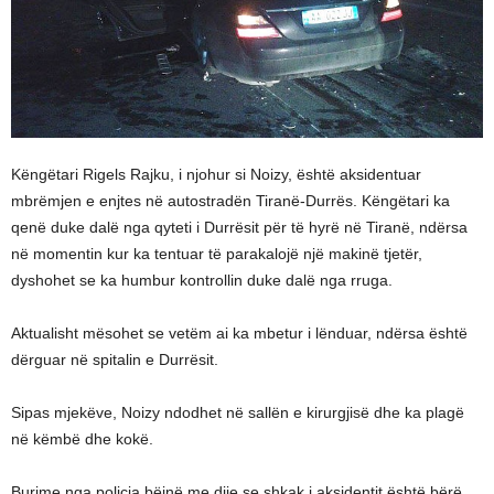
Këngëtari Rigels Rajku, i njohur si Noizy, është aksidentuar
mbrëmjen e enjtes në autostradën Tiranë-Durrës. Këngëtari ka
qenë duke dalë nga qyteti i Durrësit për të hyrë në Tiranë, ndërsa
në momentin kur ka tentuar të parakalojë një makinë tjetër,
dyshohet se ka humbur kontrollin duke dalë nga rruga.
Aktualisht mësohet se vetëm ai ka mbetur i lënduar, ndërsa është
dërguar në spitalin e Durrësit.
Sipas mjekëve, Noizy ndodhet në sallën e kirurgjisë dhe ka plagë
në këmbë dhe kokë.
Burime nga policia bëjnë me dije se shkak i aksidentit është bërë