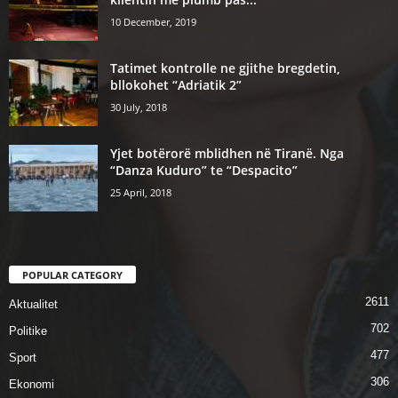
10 December, 2019
Tatimet kontrolle ne gjithe bregdetin,
bllokohet “Adriatik 2”
30 July, 2018
Yjet botërorë mblidhen në Tiranë. Nga
“Danza Kuduro” te “Despacito”
25 April, 2018
POPULAR CATEGORY
2611
Aktualitet
702
Politike
477
Sport
306
Ekonomi