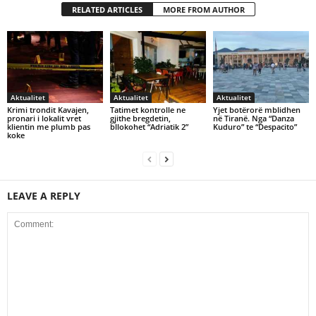
RELATED ARTICLES
MORE FROM AUTHOR
Aktualitet
Aktualitet
Aktualitet
Krimi trondit Kavajen,
Tatimet kontrolle ne
Yjet botërorë mblidhen
pronari i lokalit vret
gjithe bregdetin,
në Tiranë. Nga “Danza
klientin me plumb pas
bllokohet “Adriatik 2”
Kuduro” te “Despacito”
koke
LEAVE A REPLY