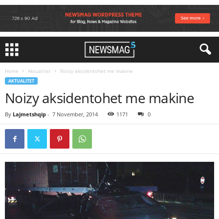
Home
Aktualitet
Noizy aksidentohet me makine
AKTUALITET
Noizy aksidentohet me makine
By
Lajmetshqip
-
7 November, 2014
1171
0