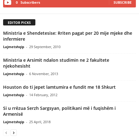
0
Subscribers
SUBSCRIBE
EDITOR PICKS
Ministria e Shendetesise: Rriten pagat per 20 mije mjeke dhe
infermiere
Lajmetshqip
-
29 September, 2010
Ministria e Arsimit ndalon studimin ne 2 fakultete
njekohesisht
Lajmetshqip
-
6 November, 2013
Houston do ti jepet lamtumira e fundit me 18 Shkurt
Lajmetshqip
-
14 February, 2012
Si u rrëzua Serzh Sargsyan, politikani më i fuqishëm i
Armenisë
Lajmetshqip
-
25 April, 2018