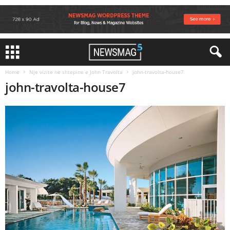
Home
Nje vizite ne shtepine e John Travolta
john-travolta-house7
john-travolta-house7