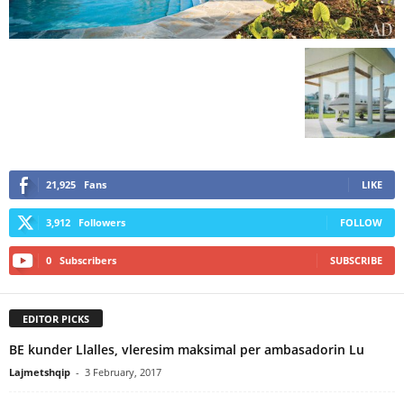
21,925
Fans
LIKE
3,912
Followers
FOLLOW
0
Subscribers
SUBSCRIBE
EDITOR PICKS
BE kunder Llalles, vleresim maksimal per ambasadorin Lu
Lajmetshqip
-
3 February, 2017