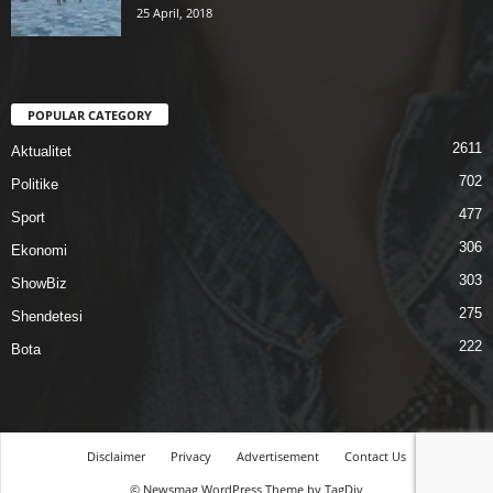
25 April, 2018
POPULAR CATEGORY
2611
Aktualitet
702
Politike
477
Sport
306
Ekonomi
303
ShowBiz
275
Shendetesi
222
Bota
Disclaimer
Privacy
Advertisement
Contact Us
© Newsmag WordPress Theme by TagDiv