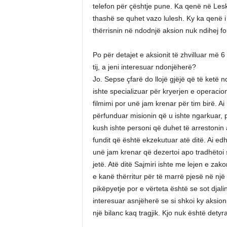
telefon për çështje pune. Ka qenë në Lesk
thashë se quhet vazo lulesh. Ky ka qenë 
thërrisnin në ndodnjë aksion nuk ndihej fo
Po për detajet e aksionit të zhvilluar më 6
tij, a jeni interesuar ndonjëherë?
Jo. Sepse çfarë do llojë gjëjë që të ketë n
ishte specializuar për kryerjen e operacion
filmimi por unë jam krenar për tim birë. A
përfunduar misionin që u ishte ngarkuar, p
kush ishte personi që duhet të arrestonin a
fundit që është ekzekutuar atë ditë. Ai e
unë jam krenar që dezertoi apo tradhëtoi
jetë. Atë ditë Sajmiri ishte me lejen e z
e kanë thërritur për të marrë pjesë në nj
pikëpyetje por e vërteta është se sot djal
interesuar asnjëherë se si shkoi ky aksion
një bilanc kaq tragjik. Kjo nuk është detyra