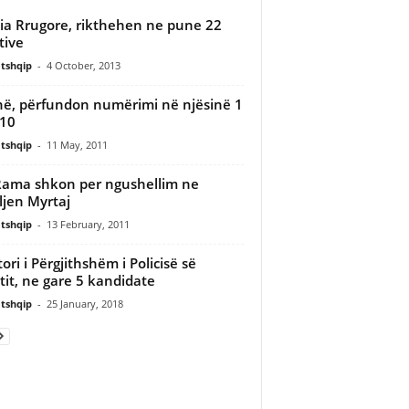
cia Rrugore, rikthehen ne pune 22
tive
tshqip
-
4 October, 2013
në, përfundon numërimi në njësinë 1
10
tshqip
-
11 May, 2011
Rama shkon per ngushellim ne
ljen Myrtaj
tshqip
-
13 February, 2011
tori i Përgjithshëm i Policisë së
tit, ne gare 5 kandidate
tshqip
-
25 January, 2018