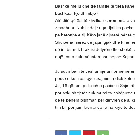
Bashkë me ju dhe tre familje të tjera kanë
bashkuar kjo dhimbje?
Atë ditë që është zhvilluar ceremonia e v
zmadhuar. Nuk i ndajë nga djali im packa
pa heronjtë e tij. Këto janë djmetë për të ci
Shqipëria njerëz që japin gjak dhe kthehe
që im bir nuk braktisi detyrën dhe shokët 
dojë, mua nuk më intereson sepse Sajmri nu
Ju sot mbani të veshur një uniformë në emë
përse e keni ushqyer Sajmirin ndjek këtë
Jo, Të qënurit polic ishte pasioni i Sajmir
por askush tjetër nuk mund ta shkëpuste n
që të behem pishman për detyrën që ai ka
tim bir por jam krenar që ra në krye të de