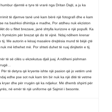
 humbur djemtë e tyre të vrarë nga Dritan Dajti, a ju ka
arrimit të djemve tanë unë kam bërë një fotografi dhe e kam
 se na bashkoi dhimbja e madhe, Por atdheu nuk ekziston
lët do u flitet brezave, janë shtylla kurizore e një populli. Ka
n frymëzim për brezat që do të vijnë. Ndaj ndihem krenar
e tij. Me autorin e kësaj masakre drejtësia mund të bëjë çtë
k më kthehet më. Por shteti duhet të ruaj dinjitetin e tij.
r të së cilës u ekzekutua djali juaj. A ndiheni pishman
 rrugë…
it. Për të detyra që kryente ishte një pasion që jo vetëm unë
daj edhe pse sot nuk kam tim bir nuk ka një ditë të vetme
 kryer dhe për rrugën që ka ndjekur. Më dhemb shpirti për
tyrës, në emër të një uniforme që Sajmiri i besonte.