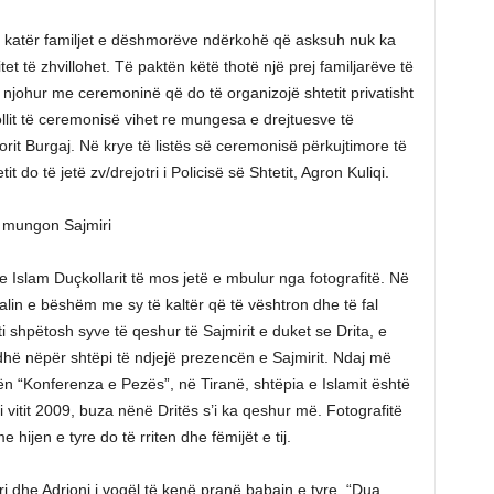
 në katër familjet e dëshmorëve ndërkohë që asksuh nuk ka
et të zhvillohet. Të paktën këtë thotë një prej familjarëve të
 njohur me ceremoninë që do të organizojë shtetit privatisht
lit të ceremonisë vihet re mungesa e drejtuesve të
rit Burgaj. Në krye të listës së ceremonisë përkujtimore të
it do të jetë zv/drejotri i Policisë së Shtetit, Agron Kuliqi.
it mungon Sajmiri
Islam Duçkollarit të mos jetë e mbulur nga fotografitë. Në
lin e bëshëm me sy të kaltër që të vështron dhe të fal
 shpëtosh syve të qeshur të Sajmirit e duket se Drita, e
hë nëpër shtëpi të ndjejë prezencën e Sajmirit. Ndaj më
n “Konferenza e Pezës”, në Tiranë, shtëpia e Islamit është
i vitit 2009, buza nënë Dritës s’i ka qeshur më. Fotografitë
hijen e tyre do të rriten dhe fëmijët e tij.
i dhe Adrioni i vogël të kenë pranë babain e tyre. “Dua