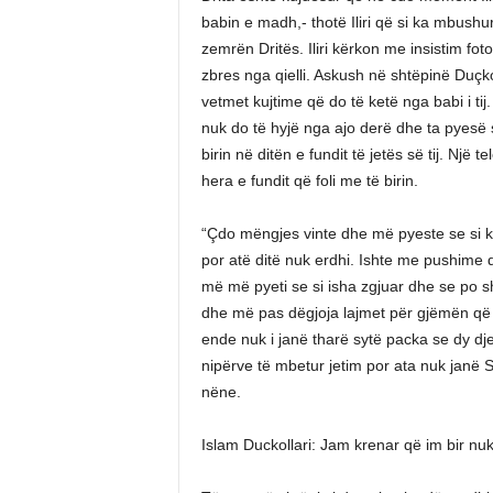
babin e madh,- thotë Iliri që si ka mbushur
zemrën Dritës. Iliri kërkon me insistim fo
zbres nga qielli. Askush në shtëpinë Duçkolla
vetmet kujtime që do të ketë nga babi i tij. D
nuk do të hyjë nga ajo derë dhe ta pyesë 
birin në ditën e fundit të jetës së tij. Një 
hera e fundit që foli me të birin.
“Çdo mëngjes vinte dhe më pyeste se si ki
por atë ditë nuk erdhi. Ishte me pushime 
më më pyeti se si isha zgjuar dhe se po s
dhe më pas dëgjoja lajmet për gjëmën që më
ende nuk i janë tharë sytë packa se dy dje
nipërve të mbetur jetim por ata nuk janë Sa
nëne.
Islam Duckollari: Jam krenar që im bir nuk