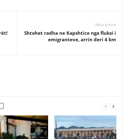
Next article
rët!
Shtohet radha ne Kapshtice nga fluksi i
emigranteve, arrin deri 4 km