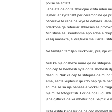
polisë së shtetit.
Janë ata që do të zhvillojnë vizita nderi
lajmëruar zyrtarisht për ceremoninë që prit
oficerëve të rënë në krye të detyrës. Janë
ndërkohë që referuar shkresës së protokol
Ministrisë së Brëndshme apo edhe e drejto
kësaj masakre, si drejtuesi më i lartë i shtet
Në familjen familjen Duckollari, prej një v
Nuk ka një qoshëzë murë që në shtëpinë e 
cdo cep të hedhësh sytë do të shohësh dja
dashuri. Nuk ka cep të shtëpisë që mund ti
ëma, është kujdesur që çdo hap që të hed
shumë se sa një banesë e vockël në rrugë
një muze fotografish. Por që nga 6 gushti 
janë gjithcka që ka mbetur nga Sajmiri e me 
Drita është kujdesur që në cdo moment Ilir