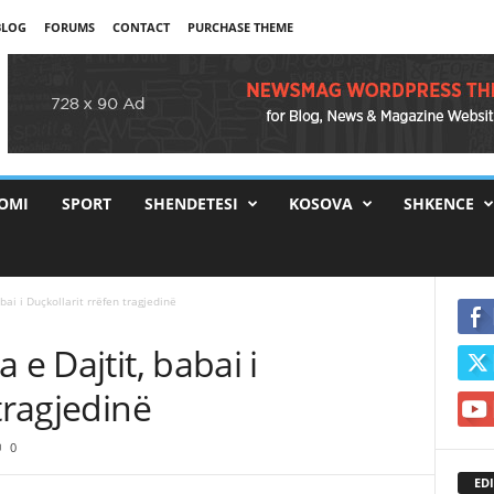
BLOG
FORUMS
CONTACT
PURCHASE THEME
OMI
SPORT
SHENDETESI
KOSOVA
SHKENCE
bai i Duçkollarit rrëfen tragjedinë
 e Dajtit, babai i
tragjedinë
0
EDI