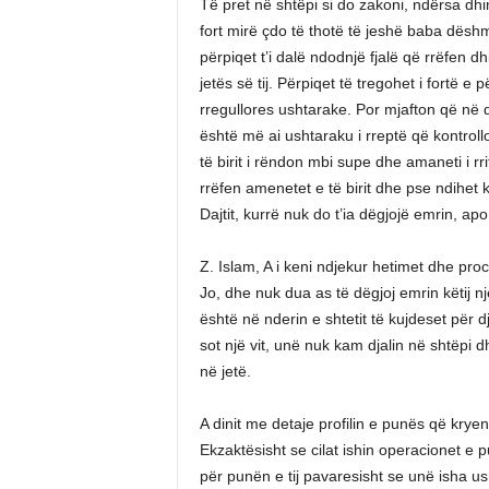
Të pret në shtëpi si do zakoni, ndërsa dhim
fort mirë çdo të thotë të jeshë baba dësh
përpiqet t’i dalë ndodnjë fjalë që rrëfen d
jetës së tij. Përpiqet të tregohet i fortë e
rregullores ushtarake. Por mjafton që në dhom
është më ai ushtaraku i rreptë që kontrol
të birit i rëndon mbi supe dhe amaneti i rr
rrëfen amenetet e të birit dhe pse ndihet k
Dajtit, kurrë nuk do t’ia dëgjojë emrin, apo 
Z. Islam, A i keni ndjekur hetimet dhe proc
Jo, dhe nuk dua as të dëgjoj emrin këtij nj
është në nderin e shtetit të kujdeset për d
sot një vit, unë nuk kam djalin në shtëpi 
në jetë.
A dinit me detaje profilin e punës që kryen
Ekzaktësisht se cilat ishin operacionet e p
për punën e tij pavaresisht se unë isha 