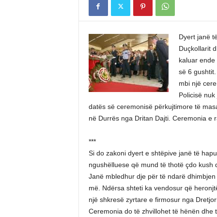
Dyert janë t
Duçkollarit d
kaluar ende 
së 6 gushtit
mbi një cere
Policisë nuk
datës së ceremonisë përkujtimore të masa
në Durrës nga Dritan Dajti. Ceremonia e ra
***
Si do zakoni dyert e shtëpive janë të hapur
ngushëlluese që mund të thotë çdo kush 
Janë mbledhur dje për të ndarë dhimbjen e p
më. Ndërsa shteti ka vendosur që heronjtë e
një shkresë zyrtare e firmosur nga Dretjori
Ceremonia do të zhvillohet të hënën dhe t