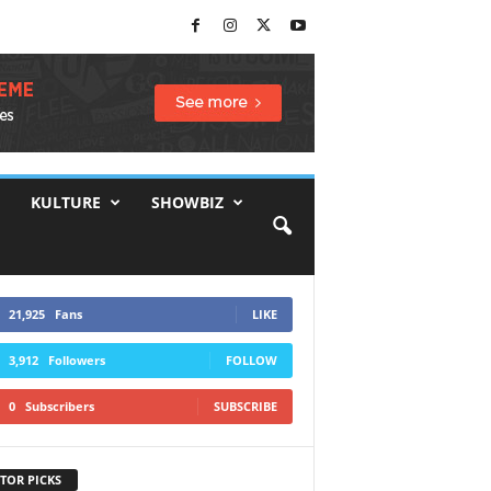
KULTURE
SHOWBIZ
21,925
Fans
LIKE
3,912
Followers
FOLLOW
0
Subscribers
SUBSCRIBE
TOR PICKS