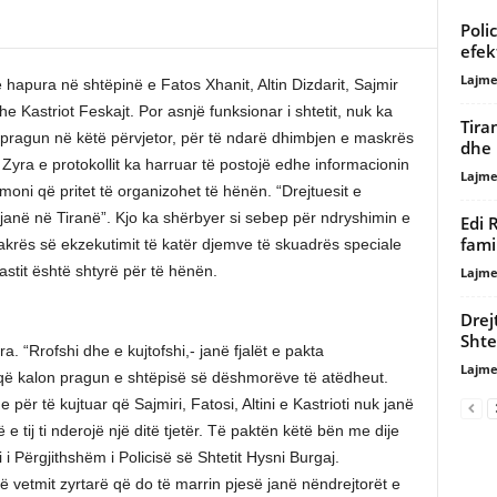
Poli
efek
Lajme
ë hapura në shtëpinë e Fatos Xhanit, Altin Dizdarit, Sajmir
he Kastriot Feskajt. Por asnjë funksionar i shtetit, nuk ka
Tira
pragun në këtë përvjetor, për të ndarë dhimbjen e maskrës
dhe 
. Zyra e protokollit ka harruar të postojë edhe informacionin
Lajme
moni që pritet të organizohet të hënën. “Drejtuesit e
 janë në Tiranë”. Kjo ka shërbyer si sebep për ndryshimin e
Edi 
fami
krës së ekzekutimit të katër djemve të skuadrës speciale
stit është shtyrë për të hënën.
Lajme
Drej
Shte
a. “Rrofshi dhe e kujtofshi,- janë fjalët e pakta
Lajme
që kalon pragun e shtëpisë së dëshmorëve të atëdheut.
ër të kujtuar që Sajmiri, Fatosi, Altini e Kastrioti nuk janë
 tij ti nderojë një ditë tjetër. Të paktën këtë bën me dije
 i Përgjithshëm i Policisë së Shtetit Hysni Burgaj.
ë vetmit zyrtarë që do të marrin pjesë janë nëndrejtorët e