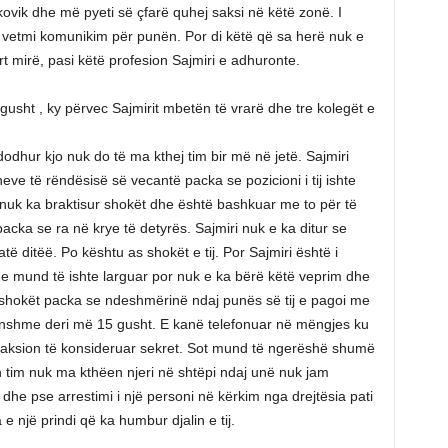
ovik dhe më pyeti së çfarë quhej saksi në këtë zonë. I
i vetmi komunikim për punën. Por di këtë që sa herë nuk e
rt mirë, pasi këtë profesion Sajmiri e adhuronte.
 gusht , ky përvec Sajmirit mbetën të vrarë dhe tre kolegët e
dodhur kjo nuk do të ma kthej tim bir më në jetë. Sajmiri
eve të rëndësisë së vecantë packa se pozicioni i tij ishte
i nuk ka braktisur shokët dhe është bashkuar me to për të
acka se ra në krye të detyrës. Sajmiri nuk e ka ditur se
të ditëë. Po kështu as shokët e tij. Por Sajmiri është i
dhe mund të ishte larguar por nuk e ka bërë këtë veprim dhe
 shokët packa se ndeshmërinë ndaj punës së tij e pagoi me
akonshme deri më 15 gusht. E kanë telefonuar në mëngjes ku
ë aksion të konsideruar sekret. Sot mund të ngerëshë shumë
in tim nuk ma kthëen njeri në shtëpi ndaj unë nuk jam
 dhe pse arrestimi i një personi në kërkim nga drejtësia pati
 e një prindi që ka humbur djalin e tij.