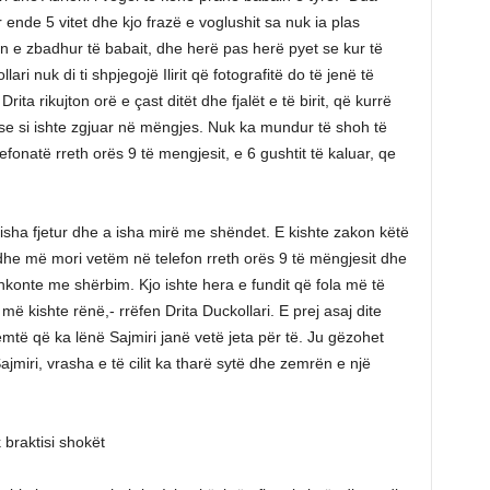
 ende 5 vitet dhe kjo frazë e voglushit sa nuk ia plas
ton e zbadhur të babait, dhe herë pas herë pyet se kur të
ri nuk di ti shpjegojë Ilirit që fotografitë do të jenë të
rita rikujton orë e çast ditët dhe fjalët e të birit, që kurrë
se si ishte zgjuar në mëngjes. Nuk ka mundur të shoh të
telefonatë rreth orës 9 të mengjesit, e 6 gushtit të kaluar, qe
sha fjetur dhe a isha mirë me shëndet. E kishte zakon këtë
dhe më mori vetëm në telefon rreth orës 9 të mëngjesit dhe
hkonte me shërbim. Kjo ishte hera e fundit që fola më të
 kishte rënë,- rrëfen Drita Duckollari. E prej asaj dite
mtë që ka lënë Sajmiri janë vetë jeta për të. Ju gëzohet
jmiri, vrasha e të cilit ka tharë sytë dhe zemrën e një
 braktisi shokët