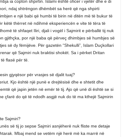
bja ia copton shpirtin. Islami është oficer i vjetër dhe e di
mori, ndaj shtrëngon dhëmbët sa herë që nga shpirti
himbjen e një babi që humbi të birin në ditën më të bukur të
 për këtë thërret në ndihmë eksperiencën e vite të tëra të
ë të shfaqet Iliri, djali i vogël i Sajmirit e përballë tij nuk
lon gjithçka, por një baba që përveç dhimbjes së humbjes së
itjes së dy fëmijëve. Për gazetën “Shekulli”, Islam Duçkollari
renar që Sajmiri nuk braktisi shokët. Sa i përket Dritan
të flasë për të.
esin gjyqësor për vrasjes së djalit tuaj?
eriut. Kjo është një punë e drejtësisë dhe e shtetit dhe
jemtë që japin jetën në emër të tij. Ajo që unë di është se si
dhe çfarë do që të ndodh asgjë nuk do të ma kthejë Sajmirin
te Sajmiri?
unës së tij jo sepse Sajmiri asnjëherë nuk fliste me detaje
ushtarak. Mbaj mend se vetëm një herë më ka marrë në