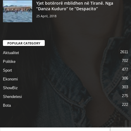
Yjet botërorë mblidhen në Tiranë. Nga
“Danza Kuduro” te “Despacito”
25 April, 2018
POPULAR CATEGORY
2611
Aktualitet
702
Politike
477
Sport
306
Ekonomi
303
ShowBiz
275
Shendetesi
222
Bota