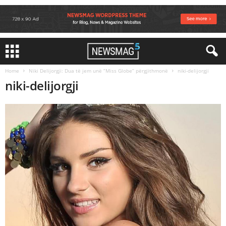
Home
Niki Delijorgji: Dua të jem unë “Miss Globe” përgjithmonë
niki-delijorgji
niki-delijorgji