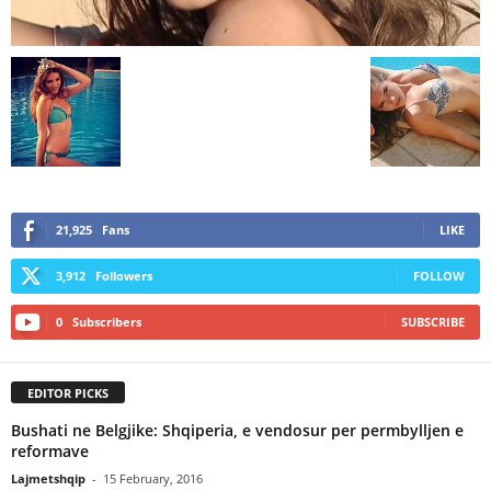
21,925
Fans
LIKE
3,912
Followers
FOLLOW
0
Subscribers
SUBSCRIBE
EDITOR PICKS
Bushati ne Belgjike: Shqiperia, e vendosur per permbylljen e
reformave
Lajmetshqip
-
15 February, 2016