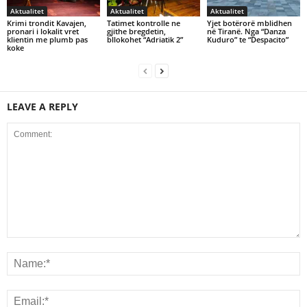
Aktualitet
Aktualitet
Aktualitet
Krimi trondit Kavajen,
Tatimet kontrolle ne
Yjet botërorë mblidhen
pronari i lokalit vret
gjithe bregdetin,
në Tiranë. Nga “Danza
klientin me plumb pas
bllokohet “Adriatik 2”
Kuduro” te “Despacito”
koke
LEAVE A REPLY