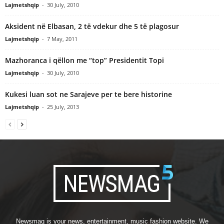
Lajmetshqip
-
30 July, 2010
Aksident në Elbasan, 2 të vdekur dhe 5 të plagosur
Lajmetshqip
-
7 May, 2011
Mazhoranca i qëllon me “top” Presidentit Topi
Lajmetshqip
-
30 July, 2010
Kukesi luan sot ne Sarajeve per te bere historine
Lajmetshqip
-
25 July, 2013
Newsmag is your news, entertainment, music fashion website. We