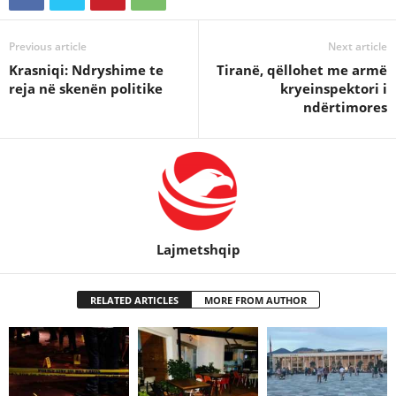
Previous article
Next article
Krasniqi: Ndryshime te
Tiranë, qëllohet me armë
reja në skenën politike
kryeinspektori i
ndërtimores
Lajmetshqip
RELATED ARTICLES
MORE FROM AUTHOR