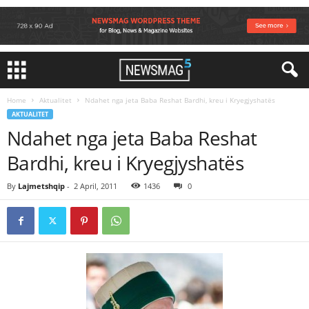
Home
Aktualitet
Ndahet nga jeta Baba Reshat Bardhi, kreu i Kryegjyshatës
AKTUALITET
Ndahet nga jeta Baba Reshat
Bardhi, kreu i Kryegjyshatës
By
Lajmetshqip
-
2 April, 2011
1436
0