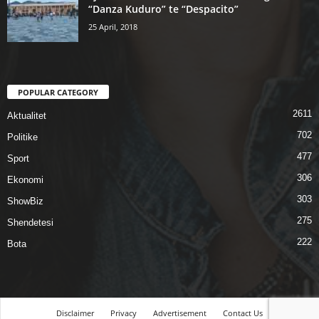
“Danza Kuduro” te “Despacito”
25 April, 2018
POPULAR CATEGORY
2611
Aktualitet
702
Politike
477
Sport
306
Ekonomi
303
ShowBiz
275
Shendetesi
222
Bota
Disclaimer
Privacy
Advertisement
Contact Us