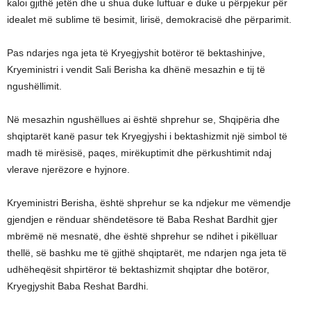
kaloi gjithë jetën dhe u shua duke luftuar e duke u përpjekur për
idealet më sublime të besimit, lirisë, demokracisë dhe përparimit.
Pas ndarjes nga jeta të Kryegjyshit botëror të bektashinjve,
Kryeministri i vendit Sali Berisha ka dhënë mesazhin e tij të
ngushëllimit.
Në mesazhin ngushëllues ai është shprehur se, Shqipëria dhe
shqiptarët kanë pasur tek Kryegjyshi i bektashizmit një simbol të
madh të mirësisë, paqes, mirëkuptimit dhe përkushtimit ndaj
vlerave njerëzore e hyjnore.
Kryeministri Berisha, është shprehur se ka ndjekur me vëmendje
gjendjen e rënduar shëndetësore të Baba Reshat Bardhit gjer
mbrëmë në mesnatë, dhe është shprehur se ndihet i pikëlluar
thellë, së bashku me të gjithë shqiptarët, me ndarjen nga jeta të
udhëheqësit shpirtëror të bektashizmit shqiptar dhe botëror,
Kryegjyshit Baba Reshat Bardhi.