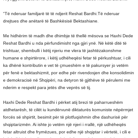
“Të nderuar familjarë të të ndjerit Reshat Bardhi.Të nderuar
drejtues dhe anëtarë të Bashkësisë Bektashiane.
Me hidhërim të madh dhe dhimbje të thellë mësova se Haxhi Dede
Reshat Bardhi u nda përfundimisht nga gjiri ynë. Në këtë ditë të
trishtuar, shembulli i këtij njeriu me vlera të jashtëzakonshme
humane e shpirtërore, i këtij udhëheqësi fetar të përkushtuar, i cili
ka dhënë kontributin e vet të çmueshëm e të pakursyer jo vetëm
për fenë e bektashizmit, por edhe për rivendosjen dhe konsolidimin
e demokracisë në Shqipëri, na detyron të gjithëve të përulemi me
nderim e respekt para jetës dhe veprës së tij.
Haxhi Dede Reshat Bardhi i përket atij brezi të paharrueshëm
atdhetarësh, të cilët iu kundërvunë diktaturës komuniste nëpërmjet
forcës së shpirtit, besimit për të plotfuqishmin dhe dashurisë për
shqiptarizmën. Ai ishte jo vetëm një njeri i rrallë, një udhëheqës
fetar altruist dhe frymëzues, por edhe një shqiptar i vërtetë, i cili e