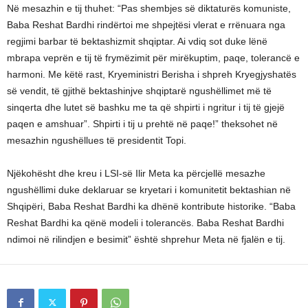
Në mesazhin e tij thuhet: “Pas shembjes së diktaturës komuniste,
Baba Reshat Bardhi rindërtoi me shpejtësi vlerat e rrënuara nga
regjimi barbar të bektashizmit shqiptar. Ai vdiq sot duke lënë
mbrapa veprën e tij të frymëzimit për mirëkuptim, paqe, tolerancë e
harmoni. Me këtë rast, Kryeministri Berisha i shpreh Kryegjyshatës
së vendit, të gjithë bektashinjve shqiptarë ngushëllimet më të
sinqerta dhe lutet së bashku me ta që shpirti i ngritur i tij të gjejë
paqen e amshuar”. Shpirti i tij u prehtë në paqe!” theksohet në
mesazhin ngushëllues të presidentit Topi.
Njëkohësht dhe kreu i LSI-së Ilir Meta ka përcjellë mesazhe
ngushëllimi duke deklaruar se kryetari i komunitetit bektashian në
Shqipëri, Baba Reshat Bardhi ka dhënë kontribute historike. “Baba
Reshat Bardhi ka qënë modeli i tolerancës. Baba Reshat Bardhi
ndimoi në rilindjen e besimit” është shprehur Meta në fjalën e tij.