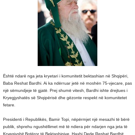
Është ndarë nga jeta kryetari i komunitetit bektashian në Shqipëri,
Baba Reshat Bardhi. Ai ka ndërruar jetë në moshën 75-vjecare, pas
një sëmundjeje të gjatë. Prej shumë vitesh, Bardhi ishte drejtues i
Kryegjyshatës së Shqipërisë dhe gëzonte respekt në komunitetet
fetare.
Presidenti i Republikës, Bamir Topi, nëpërmjet një mesazhi të bërë
publik, shprehu ngushëllimet më të ndiera për ndarjen nga jeta të
Kryegjyshit Botëror të Bektashinjve, Haxhi Dede Reshat Bardhit.