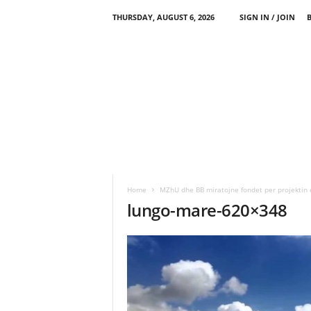
THURSDAY, AUGUST 6, 2026
SIGN IN / JOIN
Home
MZhU dhe BB miratojne fondet per projektin e
lungo-mare-620×348