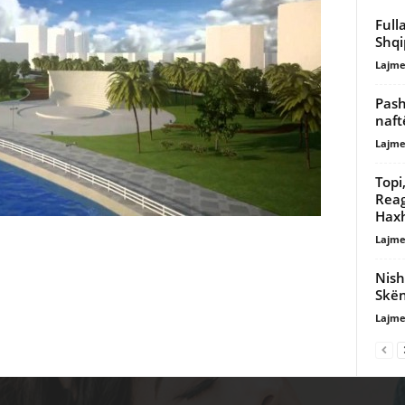
Full
Shqi
Lajme
Pash
naft
Lajme
Topi
Reag
Haxh
Lajme
Nish
Skë
Lajme