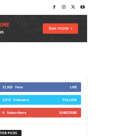
21,925
Fans
LIKE
3,912
Followers
FOLLOW
0
Subscribers
SUBSCRIBE
TOR PICKS