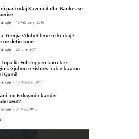
ani padi ndaj Kuvendit dhe Bankes se
perise
tshqip
-
10 February, 2016
a: Greqia s’duhet lënë të kërkojë
ë në detin tonë
tshqip
-
20 June, 2011
, Topallit: Fol shqipen korrekte.
imi: Gjuhën e Fishtës nuk e kupton
i Qamili
tshqip
-
15 October, 2011
ani me Erdoganin kundër
nderbeut?
tshqip
-
21 May, 2015