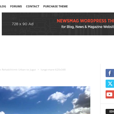
BLOG
FORUMS
CONTACT
PURCHASE THEME
 Rehabilitimit Urban te Jugut
lungo-mare-620x348
EDI