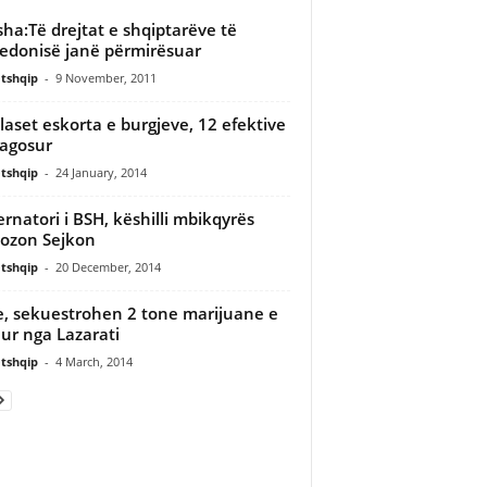
sha:Të drejtat e shqiptarëve të
donisë janë përmirësuar
tshqip
-
9 November, 2011
laset eskorta e burgjeve, 12 efektive
lagosur
tshqip
-
24 January, 2014
rnatori i BSH, këshilli mbikqyrës
ozon Sejkon
tshqip
-
20 December, 2014
e, sekuestrohen 2 tone marijuane e
ur nga Lazarati
tshqip
-
4 March, 2014