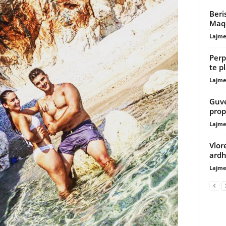
Beri
Maqe
Lajme
Perp
te p
Lajme
Guve
prop
Lajme
Vlor
ardh
Lajme