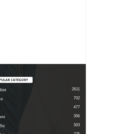
PULAR CATEGORY
2611
itet
702
ke
477
306
omi
303
Biz
275