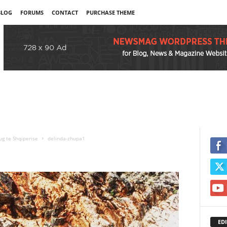
BLOG
FORUMS
CONTACT
PURCHASE THEME
ug te Shqiperise
delinda-zhupa1
EDI