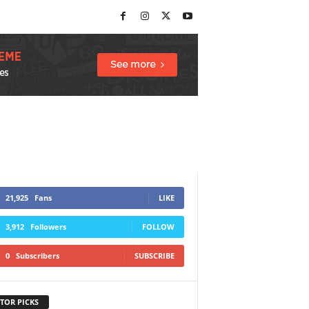
21,925
Fans
LIKE
3,912
Followers
FOLLOW
0
Subscribers
SUBSCRIBE
TOR PICKS