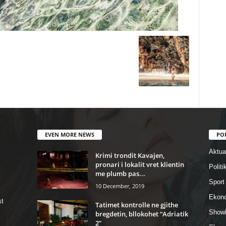
EVEN MORE NEWS
PO
Aktual
Krimi trondit Kavajen,
pronari i lokalit vret klientin
Politi
me plumb pas...
Sport
10 December, 2019
Ekon
st
Tatimet kontrolle ne gjithe
Show
bregdetin, bllokohet “Adriatik
2”