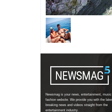
Newsmag is your news, entertainment, music
fashion website. We provide you with the late
breaking news and videos straight from the
entertainment industry.