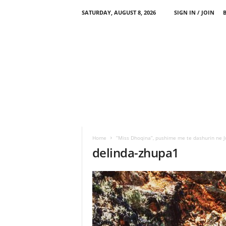
SATURDAY, AUGUST 8, 2026
SIGN IN / JOIN
Home
“Miss Dhoqina”, pushime me te dashurin ne J
delinda-zhupa1