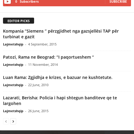
0
Subscribers
SUBSCRIBE
EDITOR PICKS
Kompania “Siemens ” përzgjidhet nga gazsjellësi TAP për
turbinat e gazit
Lajmetshqip
-
4 September, 2015
Patozi, Rama ne Beograd: “I paqortueshem “
Lajmetshqip
-
11 November, 2014
Luan Rama: Zgjidhja e krizes, e bazuar ne kushtetute.
Lajmetshqip
-
22 June, 2010
Lazarati, Berisha: Policia i hapi shtegun banditeve qe te
largohen
Lajmetshqip
-
26 June, 2015