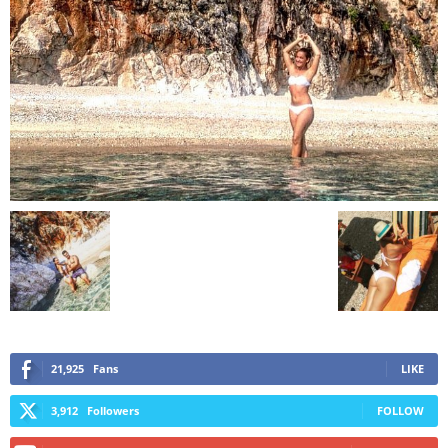
21,925
Fans
LIKE
3,912
Followers
FOLLOW