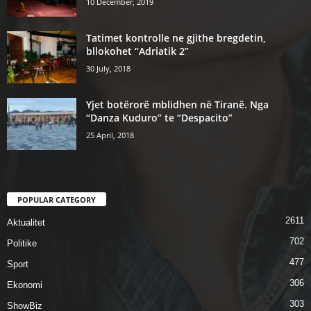
10 December, 2019
Tatimet kontrolle ne gjithe bregdetin,
bllokohet “Adriatik 2”
30 July, 2018
Yjet botërorë mblidhen në Tiranë. Nga
“Danza Kuduro” te “Despacito”
25 April, 2018
POPULAR CATEGORY
2611
Aktualitet
702
Politike
477
Sport
306
Ekonomi
303
ShowBiz