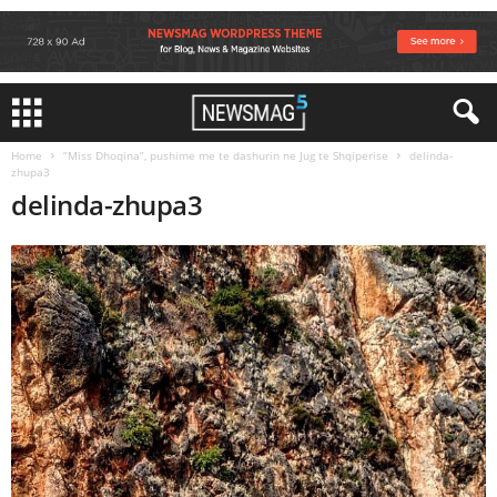
Home
“Miss Dhoqina”, pushime me te dashurin ne Jug te Shqiperise
delinda-
zhupa3
delinda-zhupa3