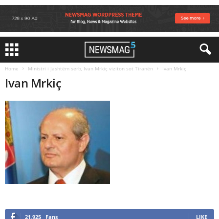
Home
Ministri i Jashtëm serb, Ivan Mrkiç viziton sot Tiranën
Ivan Mrkiç
Ivan Mrkiç
21,925
Fans
LIKE