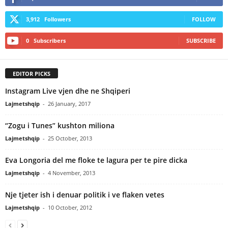
3,912
Followers
FOLLOW
0
Subscribers
SUBSCRIBE
EDITOR PICKS
Instagram Live vjen dhe ne Shqiperi
Lajmetshqip
-
26 January, 2017
“Zogu i Tunes” kushton miliona
Lajmetshqip
-
25 October, 2013
Eva Longoria del me floke te lagura per te pire dicka
Lajmetshqip
-
4 November, 2013
Nje tjeter ish i denuar politik i ve flaken vetes
Lajmetshqip
-
10 October, 2012