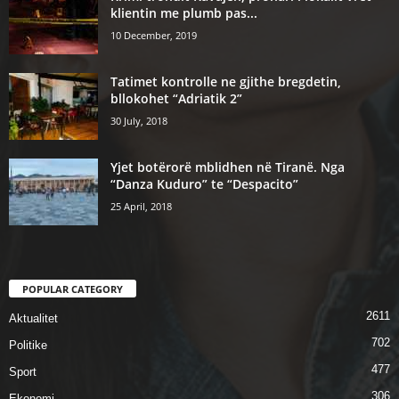
klientin me plumb pas...
10 December, 2019
Tatimet kontrolle ne gjithe bregdetin,
bllokohet “Adriatik 2”
30 July, 2018
Yjet botërorë mblidhen në Tiranë. Nga
“Danza Kuduro” te “Despacito”
25 April, 2018
POPULAR CATEGORY
2611
Aktualitet
702
Politike
477
Sport
306
Ekonomi