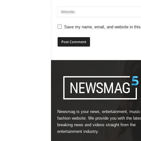
Save my name, email, and website in this
Newsmag is your news, entertainment, music
fashion website. We provide you with the late
breaking news and videos straight from the
entertainment industry.