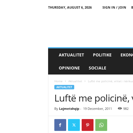
THURSDAY, AUGUST 6, 2026
SIGN IN / JOIN
AKTUALITET
POLITIKE
EKON
OPINIONE
SOCIALE
Home
Aktualitet
Luftë me policinë, vritet i kërku
AKTUALITET
Luftë me policinë, 
By
Lajmetshqip
-
19 December, 2011
982