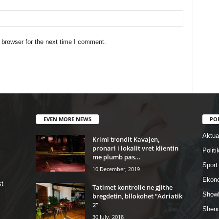
 browser for the next time I comment.
EVEN MORE NEWS
PO
Aktual
Krimi trondit Kavajen,
pronari i lokalit vret klientin
Politi
me plumb pas...
Sport
10 December, 2019
Ekon
st
Tatimet kontrolle ne gjithe
Show
bregdetin, bllokohet “Adriatik
2”
Shend
30 July, 2018