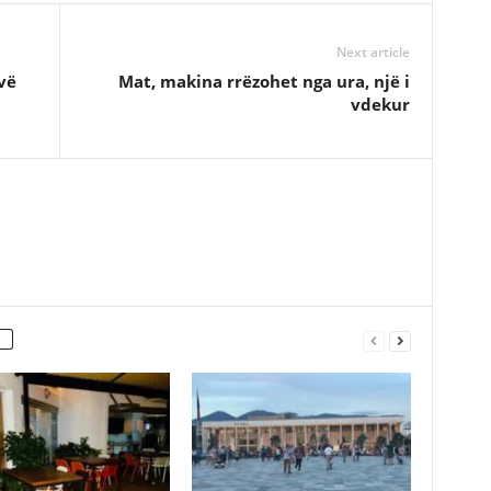
Next article
vë
Mat, makina rrëzohet nga ura, një i
vdekur