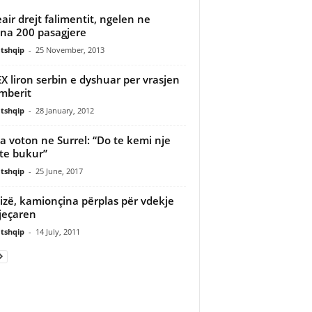
eair drejt falimentit, ngelen ne
na 200 pasagjere
tshqip
-
25 November, 2013
X liron serbin e dyshuar per vrasjen
mberit
tshqip
-
28 January, 2012
 voton ne Surrel: “Do te kemi nje
 te bukur”
tshqip
-
25 June, 2017
izë, kamionçina përplas për vdekje
jeçaren
tshqip
-
14 July, 2011