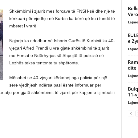
Bell
Shkëmbimi i zjarrit mes forcave të FNSH-së dhe një të
Vero
kërkuari për vjedhje në Kurbin ka bërë që ku i fundit të
Lajme
mbetet i vrarë.
EULE
e Zy
Ngjarja ka ndodhur në fsharin Gurës të Kurbinit ku 40-
vjeçari Alfred Prendi u vra gjatë shkëmbimi të zjarrit
Lajme
me Forcat e Ndërhyrjes së Shpejtë të policisë së
Rama
Lezhës teksa tentonte tu shpëtonte.
dite
Lajme
Mësohet se 40-vjeçari kërkohej nga policia për një
sërë vjedhjesh ndërsa pasi është informuar për
Bulq
 atje por gjatë shkëmbimit të zjarrit për kapjen e tij mbeti i
11-v
Lajme