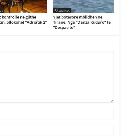
et
Aktualitet
 kontrolle ne gjithe
Yjet botërorë mblidhen në
in, bllokohet “Adriatik 2”
Tiranë. Nga “Danza Kuduro” te
“Despacito”