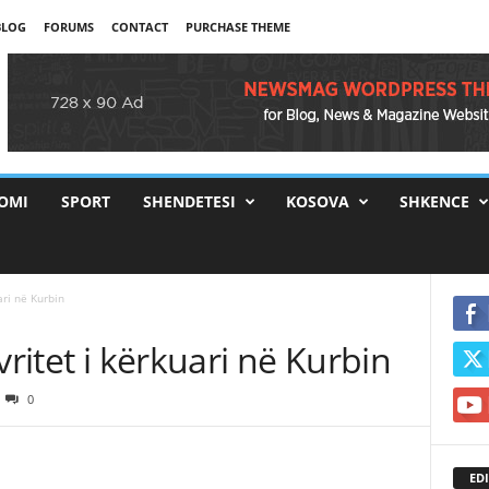
BLOG
FORUMS
CONTACT
PURCHASE THEME
OMI
SPORT
SHENDETESI
KOSOVA
SHKENCE
ari në Kurbin
vritet i kërkuari në Kurbin
0
EDI