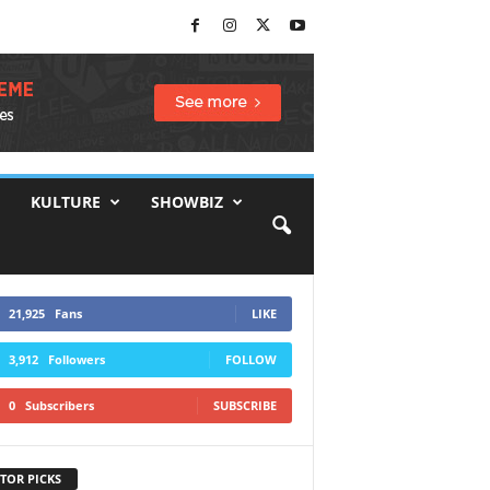
KULTURE
SHOWBIZ
21,925
Fans
LIKE
3,912
Followers
FOLLOW
0
Subscribers
SUBSCRIBE
TOR PICKS