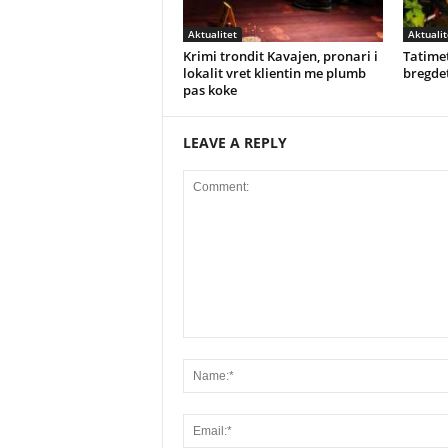
Aktualitet
Aktualit
Krimi trondit Kavajen, pronari i
Tatimet
lokalit vret klientin me plumb
bregdet
pas koke
LEAVE A REPLY