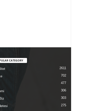
PULAR CATEGORY
2611
itet
702
ke
477
306
omi
303
Biz
275
etesi