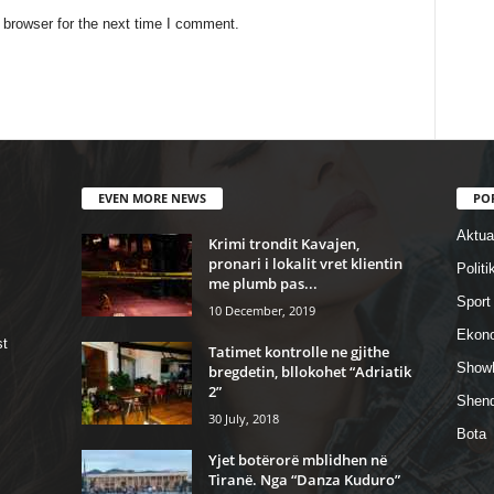
 browser for the next time I comment.
EVEN MORE NEWS
PO
Aktual
Krimi trondit Kavajen,
pronari i lokalit vret klientin
Politi
me plumb pas...
Sport
10 December, 2019
Ekon
st
Tatimet kontrolle ne gjithe
Show
bregdetin, bllokohet “Adriatik
2”
Shend
30 July, 2018
Bota
Yjet botërorë mblidhen në
Tiranë. Nga “Danza Kuduro”