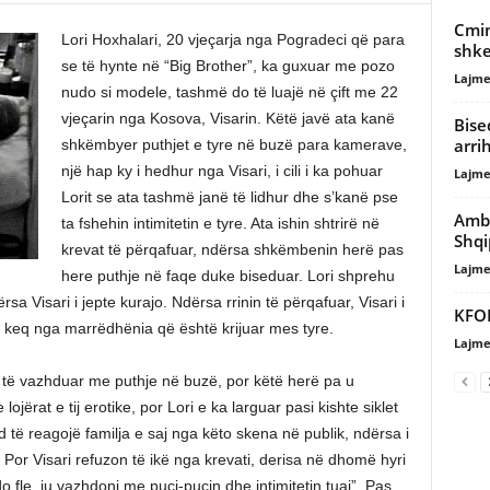
Cmim
Lori Hoxhalari, 20 vjeçarja nga Pogradeci që para
shke
se të hynte në “Big Brother”, ka guxuar me pozo
Lajme
nudo si modele, tashmë do të luajë në çift me 22
vjeçarin nga Kosova, Visarin. Këtë javë ata kanë
Bise
arri
shkëmbyer puthjet e tyre në buzë para kamerave,
një hap ky i hedhur nga Visari, i cili i ka pohuar
Lajme
Lorit se ata tashmë janë të lidhur dhe s’kanë pse
Amba
ta fshehin intimitetin e tyre. Ata ishin shtrirë në
Shqi
krevat të përqafuar, ndërsa shkëmbenin herë pas
Lajme
here puthje në faqe duke biseduar. Lori shprehu
sa Visari i jepte kurajo. Ndërsa rrinin të përqafuar, Visari i
KFOR
et keq nga marrëdhënia që është krijuar mes tyre.
Lajme
 të vazhduar me puthje në buzë, por këtë herë pa u
jërat e tij erotike, por Lori e ka larguar pasi kishte siklet
 të reagojë familja e saj nga këto skena në publik, ndërsa i
j. Por Visari refuzon të ikë nga krevati, derisa në dhomë hyri
do fle, ju vazhdoni me puçi-puçin dhe intimitetin tuaj”. Pas