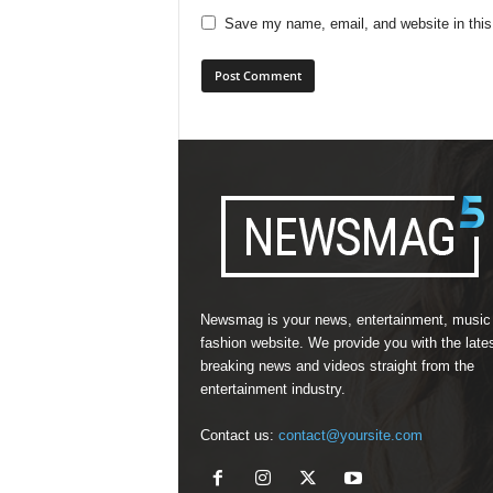
Save my name, email, and website in this
Newsmag is your news, entertainment, music
fashion website. We provide you with the late
breaking news and videos straight from the
entertainment industry.
Contact us:
contact@yoursite.com