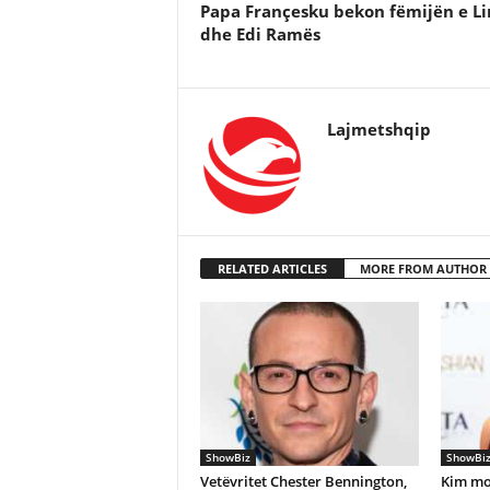
Papa Françesku bekon fëmijën e L
dhe Edi Ramës
Lajmetshqip
RELATED ARTICLES
MORE FROM AUTHOR
ShowBiz
ShowBi
Vetëvritet Chester Bennington,
Kim mo