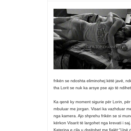
frikën se ndoshta eliminohej këtë javë, ndër
tha Lorit se nuk ka arsye pse ajo të ndih
Ka qenë ky moment sigurie për Lorin, për
mbuluar me jorgan. Visari ka vazhduar me lo
nga kamera. Ajo shprehu frikën se si mund
kërkon Visarit të largohet nga krevati i sa
Katerina e cila u drejtohet me fjalët:“Unë 