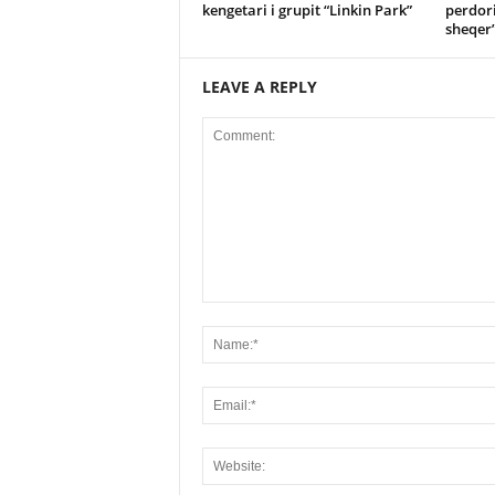
kengetari i grupit “Linkin Park”
perdori
sheqer
LEAVE A REPLY