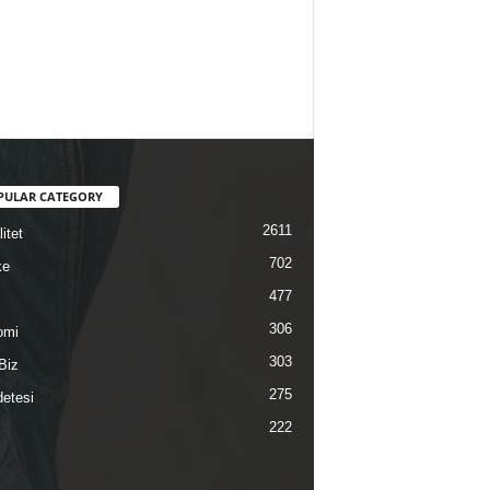
PULAR CATEGORY
2611
itet
702
ke
477
306
omi
303
Biz
275
etesi
222