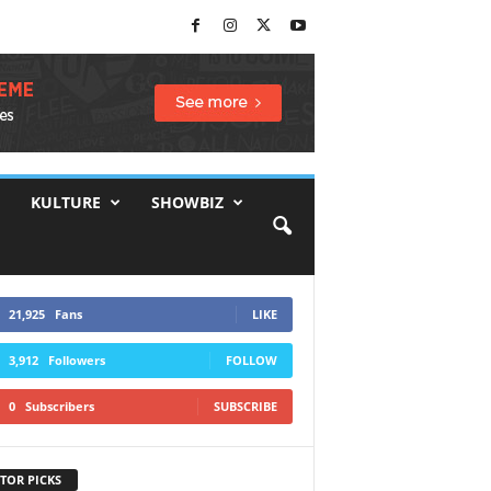
KULTURE
SHOWBIZ
21,925
Fans
LIKE
3,912
Followers
FOLLOW
0
Subscribers
SUBSCRIBE
TOR PICKS