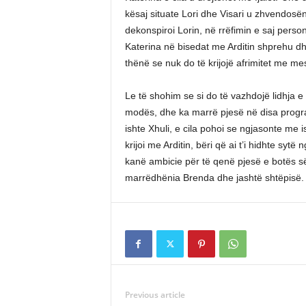
kësaj situate Lori dhe Visari u zhvendosën
dekonspiroi Lorin, në rrëfimin e saj perso
Katerina në bisedat me Arditin shprehu dhe
thënë se nuk do të krijojë afrimitet me mes
Le të shohim se si do të vazhdojë lidhja e 
modës, dhe ka marrë pjesë në disa programe
ishte Xhuli, e cila pohoi se ngjasonte me 
krijoi me Arditin, bëri që ai t’i hidhte sytë
kanë ambicie për të qenë pjesë e botës së 
marrëdhënia Brenda dhe jashtë shtëpisë.
Previous article