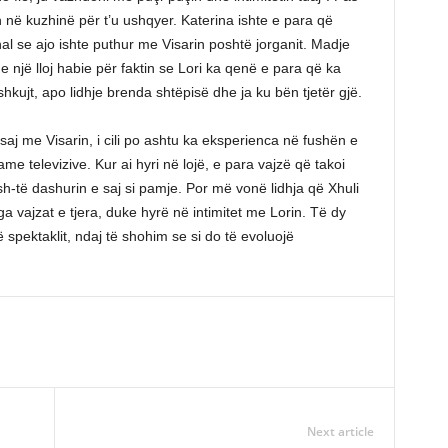
 në kuzhinë për t’u ushqyer. Katerina ishte e para që
nal se ajo ishte puthur me Visarin poshtë jorganit. Madje
 një lloj habie për faktin se Lori ka qenë e para që ka
hkujt, apo lidhje brenda shtëpisë dhe ja ku bën tjetër gjë.
saj me Visarin, i cili po ashtu ka eksperienca në fushën e
 televizive. Kur ai hyri në lojë, e para vajzë që takoi
ish-të dashurin e saj si pamje. Por më vonë lidhja që Xhuli
 nga vajzat e tjera, duke hyrë në intimitet me Lorin. Të dy
spektaklit, ndaj të shohim se si do të evoluojë
Next article