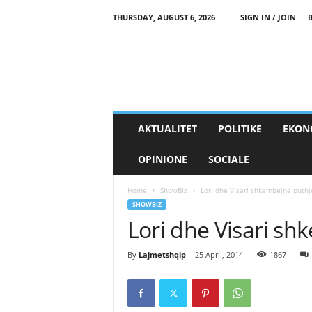
THURSDAY, AUGUST 6, 2026
SIGN IN / JOIN
AKTUALITET
POLITIKE
EKON
OPINIONE
SOCIALE
Home
ShowBiz
Lori dhe Visari shkembejne puthj
SHOWBIZ
Lori dhe Visari sh
By
Lajmetshqip
-
25 April, 2014
1867