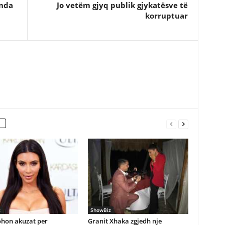
inda
Jo vetëm gjyq publik gjykatësve të
korruptuar
z
ShowBiz
hon akuzat per
Granit Xhaka zgjedh nje