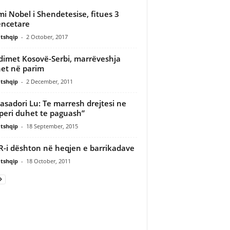
i Nobel i Shendetesise, fitues 3
ncetare
tshqip
-
2 October, 2017
dimet Kosovë-Serbi, marrëveshja
het në parim
tshqip
-
2 December, 2011
sadori Lu: Te marresh drejtesi ne
peri duhet te paguash”
tshqip
-
18 September, 2015
-i dështon në heqjen e barrikadave
tshqip
-
18 October, 2011