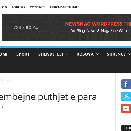
BLOG
FORUMS
CONTACT
PURCHASE THEME
OMI
SPORT
SHENDETESI
KOSOVA
SHKENCE
et e para
kembejne puthjet e para
0
EDI