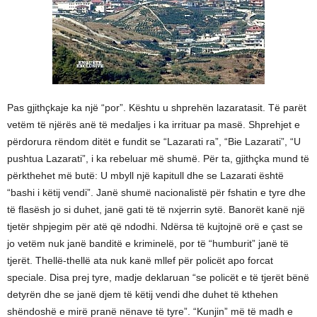
Pas gjithçkaje ka një “por”. Kështu u shprehën lazaratasit. Të parët
vetëm të njërës anë të medaljes i ka irrituar pa masë. Shprehjet e
përdorura rëndom ditët e fundit se “Lazarati ra”, “Bie Lazarati”, “U
pushtua Lazarati”, i ka rebeluar më shumë. Për ta, gjithçka mund të
përkthehet më butë: U mbyll një kapitull dhe se Lazarati është
“bashi i këtij vendi”. Janë shumë nacionalistë për fshatin e tyre dhe
të flasësh jo si duhet, janë gati të të nxjerrin sytë. Banorët kanë një
tjetër shpjegim për atë që ndodhi. Ndërsa të kujtojnë orë e çast se
jo vetëm nuk janë banditë e kriminelë, por të “humburit” janë të
tjerët. Thellë-thellë ata nuk kanë mllef për policët apo forcat
speciale. Disa prej tyre, madje deklaruan “se policët e të tjerët bënë
detyrën dhe se janë djem të këtij vendi dhe duhet të kthehen
shëndoshë e mirë pranë nënave të tyre”. “Kunjin” më të madh e