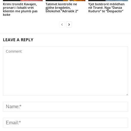
Krimi trondit Kavajen,
Tatimet kontrolle ne
Yjet botërorë mblidhen
pronari i lokalit vret
gjithe bregdetin,
në Tiranë. Nga “Danza
klientin me plumb pas
bllokohet “Adriatik 2”
Kuduro” te “Despacito”
koke
LEAVE A REPLY