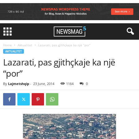
Home
Aktualitet
Lazarati, pas gjithçkaje ka një “por”
AKTUALITET
Lazarati, pas gjithçkaje ka një
“por”
By
Lajmetshqip
-
23 June, 2014
1164
0