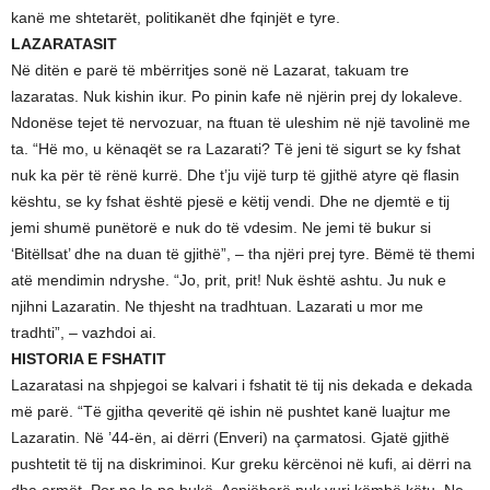
kanë me shtetarët, politikanët dhe fqinjët e tyre.
LAZARATASIT
Në ditën e parë të mbërritjes sonë në Lazarat, takuam tre
lazaratas. Nuk kishin ikur. Po pinin kafe në njërin prej dy lokaleve.
Ndonëse tejet të nervozuar, na ftuan të uleshim në një tavolinë me
ta. “Hë mo, u kënaqët se ra Lazarati? Të jeni të sigurt se ky fshat
nuk ka për të rënë kurrë. Dhe t’ju vijë turp të gjithë atyre që flasin
kështu, se ky fshat është pjesë e këtij vendi. Dhe ne djemtë e tij
jemi shumë punëtorë e nuk do të vdesim. Ne jemi të bukur si
‘Bitëllsat’ dhe na duan të gjithë”, – tha njëri prej tyre. Bëmë të themi
atë mendimin ndryshe. “Jo, prit, prit! Nuk është ashtu. Ju nuk e
njihni Lazaratin. Ne thjesht na tradhtuan. Lazarati u mor me
tradhti”, – vazhdoi ai.
HISTORIA E FSHATIT
Lazaratasi na shpjegoi se kalvari i fshatit të tij nis dekada e dekada
më parë. “Të gjitha qeveritë që ishin në pushtet kanë luajtur me
Lazaratin. Në ’44-ën, ai dërri (Enveri) na çarmatosi. Gjatë gjithë
pushtetit të tij na diskriminoi. Kur greku kërcënoi në kufi, ai dërri na