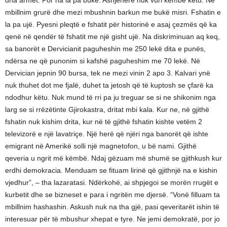
dha armët. Por na la pa bukë. Asnjëherë nuk vuri këmbë këtu. Ne
mbillnim grurë dhe mezi mbushnin barkun me bukë misri. Fshatin e
la pa ujë. Pyesni pleqtë e fshatit për historinë e asaj çezmës që ka
qenë në qendër të fshatit me një gisht ujë. Na diskriminuan aq keq,
sa banorët e Dervicianit paguheshin me 250 lekë dita e punës,
ndërsa ne që punonim si kafshë paguheshim me 70 lekë. Në
Dervician jepnin 90 bursa, tek ne mezi vinin 2 apo 3. Kalvari ynë
nuk thuhet dot me fjalë, duhet ta jetosh që të kuptosh se çfarë ka
ndodhur këtu. Nuk mund të rri pa ju treguar se si ne shikonim nga
larg se si rrëzëtinte Gjirokastra, dritat mbi kala. Kur ne, në gjithë
fshatin nuk kishim drita, kur në të gjithë fshatin kishte vetëm 2
televizorë e një lavatriçe. Një herë që njëri nga banorët që ishte
emigrant në Amerikë solli një magnetofon, u bë nami. Gjithë
qeveria u ngrit më këmbë. Ndaj gëzuam më shumë se gjithkush kur
erdhi demokracia. Menduam se fituam lirinë që gjithnjë na e kishin
vjedhur”, – tha lazaratasi. Ndërkohë, ai shpjegoi se morën rrugët e
kurbetit dhe se bizneset e para i ngritën me djersë. “Vonë filluam ta
mbillnim hashashin. Askush nuk na tha gjë, pasi qeveritarët ishin të
interesuar për të mbushur xhepat e tyre. Ne jemi demokratë, por jo