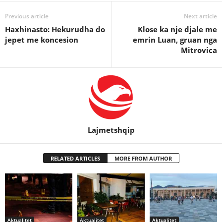
Previous article
Next article
Haxhinasto: Hekurudha do
Klose ka nje djale me
jepet me koncesion
emrin Luan, gruan nga
Mitrovica
Lajmetshqip
RELATED ARTICLES
MORE FROM AUTHOR
Aktualitet
Aktualitet
Aktualitet