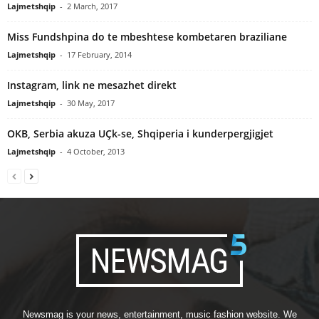
Lajmetshqip
-
2 March, 2017
Miss Fundshpina do te mbeshtese kombetaren braziliane
Lajmetshqip
-
17 February, 2014
Instagram, link ne mesazhet direkt
Lajmetshqip
-
30 May, 2017
OKB, Serbia akuza UÇk-se, Shqiperia i kunderpergjigjet
Lajmetshqip
-
4 October, 2013
Newsmag is your news, entertainment, music fashion website. We