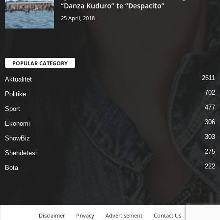
“Danza Kuduro” te “Despacito”
25 April, 2018
POPULAR CATEGORY
2611
Aktualitet
702
Politike
477
Sport
306
Ekonomi
303
ShowBiz
275
Shendetesi
222
Bota
Disclaimer
Privacy
Advertisement
Contact Us