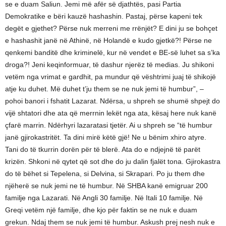
se e duam Saliun. Jemi më afër së djathtës, pasi Partia
Demokratike e bëri kauzë hashashin. Pastaj, përse kapeni tek
degët e gjethet? Përse nuk merreni me rrënjët? E dini ju se bohçet
e hashashit janë në Athinë, në Holandë e kudo gjetkë?! Përse ne
qenkemi banditë dhe kriminelë, kur në vendet e BE-së luhet sa s’ka
droga?! Jeni keqinformuar, të dashur njerëz të medias. Ju shikoni
vetëm nga vrimat e gardhit, pa mundur që vështrimi juaj të shikojë
atje ku duhet. Më duhet t’ju them se ne nuk jemi të humbur”, –
pohoi banori i fshatit Lazarat. Ndërsa, u shpreh se shumë shpejt do
vijë shtatori dhe ata që merrnin lekët nga ata, kësaj here nuk kanë
çfarë marrin. Ndërhyri lazaratasi tjetër. Ai u shpreh se “të humbur
janë gjirokastritët. Ta dini mirë këtë gjë! Ne u bënim xhiro atyre.
Tani do të tkurrin dorën për të blerë. Ata do e ndjejnë të parët
krizën. Shkoni në qytet që sot dhe do ju dalin fjalët tona. Gjirokastra
do të bëhet si Tepelena, si Delvina, si Skrapari. Po ju them dhe
njëherë se nuk jemi ne të humbur. Në SHBA kanë emigruar 200
familje nga Lazarati. Në Angli 30 familje. Në Itali 10 familje. Në
Greqi vetëm një familje, dhe kjo për faktin se ne nuk e duam
grekun. Ndaj them se nuk jemi të humbur. Askush prej nesh nuk e