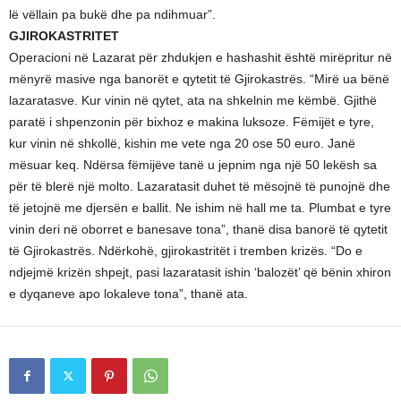
lë vëllain pa bukë dhe pa ndihmuar”.
GJIROKASTRITET
Operacioni në Lazarat për zhdukjen e hashashit është mirëpritur në
mënyrë masive nga banorët e qytetit të Gjirokastrës. “Mirë ua bënë
lazaratasve. Kur vinin në qytet, ata na shkelnin me këmbë. Gjithë
paratë i shpenzonin për bixhoz e makina luksoze. Fëmijët e tyre,
kur vinin në shkollë, kishin me vete nga 20 ose 50 euro. Janë
mësuar keq. Ndërsa fëmijëve tanë u jepnim nga një 50 lekësh sa
për të blerë një molto. Lazaratasit duhet të mësojnë të punojnë dhe
të jetojnë me djersën e ballit. Ne ishim në hall me ta. Plumbat e tyre
vinin deri në oborret e banesave tona”, thanë disa banorë të qytetit
të Gjirokastrës. Ndërkohë, gjirokastritët i tremben krizës. “Do e
ndjejmë krizën shpejt, pasi lazaratasit ishin ‘balozët’ që bënin xhiron
e dyqaneve apo lokaleve tona”, thanë ata.