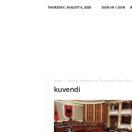
THURSDAY, AUGUST 6, 2026
SIGN IN / JOIN
Home
Kuvendi shkarkon me 74 vota pro Ilirjan Muh
kuvendi