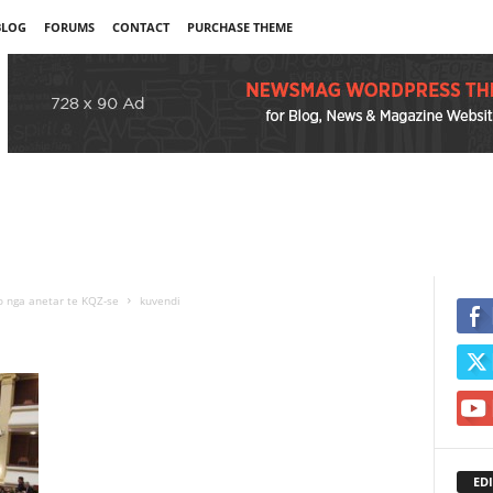
BLOG
FORUMS
CONTACT
PURCHASE THEME
o nga anetar te KQZ-se
kuvendi
EDI