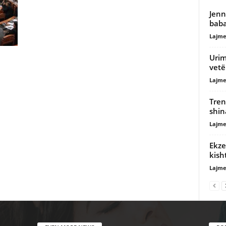
Jenn
baba
Lajme
Urim
vet
Lajme
Tren
shin
Lajme
Ekze
kish
Lajme