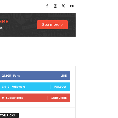
21,925
Fans
LIKE
3,912
Followers
FOLLOW
0
Subscribers
SUBSCRIBE
TOR PICKS