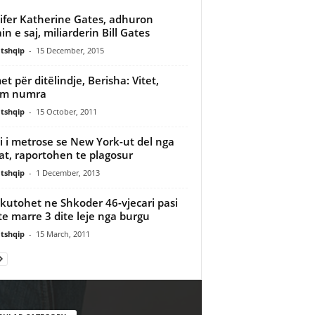
ifer Katherine Gates, adhuron
in e saj, miliarderin Bill Gates
tshqip
-
15 December, 2015
et për ditëlindje, Berisha: Vitet,
ëm numra
tshqip
-
15 October, 2011
i i metrose se New York-ut del nga
at, raportohen te plagosur
tshqip
-
1 December, 2013
kutohet ne Shkoder 46-vjecari pasi
te marre 3 dite leje nga burgu
tshqip
-
15 March, 2011