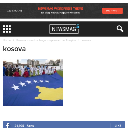
Home
Kosova mund te luaje miqesore me Turqine
kosova
kosova
21,925
Fans
LIKE