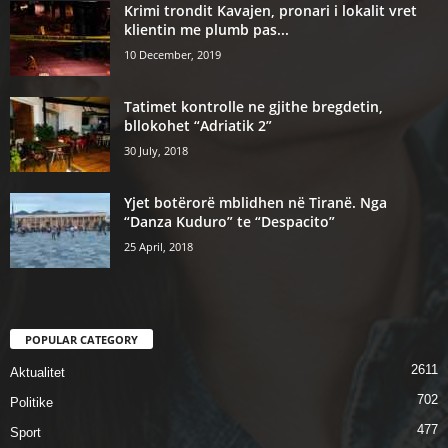
Krimi trondit Kavajen, pronari i lokalit vret
klientin me plumb pas...
10 December, 2019
Tatimet kontrolle ne gjithe bregdetin,
bllokohet “Adriatik 2”
30 July, 2018
Yjet botërorë mblidhen në Tiranë. Nga
“Danza Kuduro” te “Despacito”
25 April, 2018
POPULAR CATEGORY
2611
Aktualitet
702
Politike
477
Sport