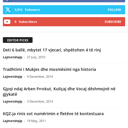
3,912
Followers
FOLLOW
0
Subscribers
SUBSCRIBE
EDITOR PICKS
Deti 6 ballë, mbytet 17 vjecari, shpëtohen 4 të rinj
Lajmetshqip
-
27 July, 2010
Tradhtimi i Mukjes dhe mosmësimi nga historia
Lajmetshqip
-
4 December, 2014
Gjyqi ndaj Arben Frrokut, Kuliçaj dhe Vocaj dëshmojnë në
gjykatë
Lajmetshqip
-
3 December, 2014
KQZ-ja rinis sot numërimin e fletëve të kontestuara
Lajmetshqip
-
19 May, 2011