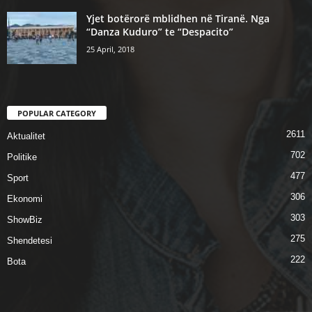
Yjet botërorë mblidhen në Tiranë. Nga
“Danza Kuduro” te “Despacito”
25 April, 2018
POPULAR CATEGORY
2611
Aktualitet
702
Politike
477
Sport
306
Ekonomi
303
ShowBiz
275
Shendetesi
222
Bota