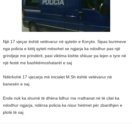
Një 17 vjeçar është vetëvarur në qytetin e Korçës. Sipas burimeve
nga policia e këtij qyteti mësohet se ngjarja ka ndodhur pas një
grindjeje me prindërit, pasi viktima kishte shkuar pa lejen e tyre në
një festë me bashkëmoshatarët e saj
Ndërkohë 17 vjecarja më inicialet M.Sh është vetëvarur në
banesën e saj.
Ende nuk ka shumë të dhëna lidhur me rrathanat në të cilat ka
ndodhur ngjarja, ndërsa policia ka nisur hetimet për zbardhjen e
plotë të saj.