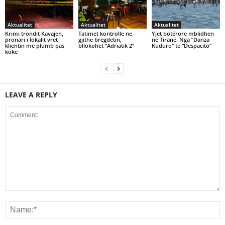
Aktualitet
Aktualitet
Aktualitet
Krimi trondit Kavajen,
Tatimet kontrolle ne
Yjet botërorë mblidhen
pronari i lokalit vret
gjithe bregdetin,
në Tiranë. Nga “Danza
klientin me plumb pas
bllokohet “Adriatik 2”
Kuduro” te “Despacito”
koke
LEAVE A REPLY