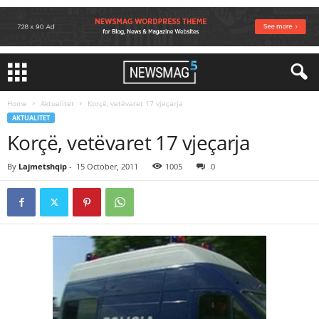
Home
Aktualitet
Korçë, vetëvaret 17 vjeçarja
AKTUALITET
Korçë, vetëvaret 17 vjeçarja
By
Lajmetshqip
-
15 October, 2011
1005
0