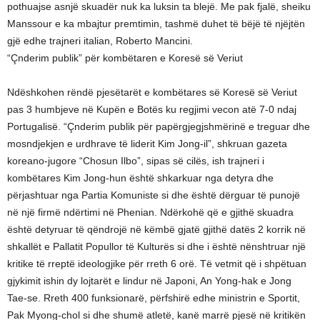
pothuajse asnjë skuadër nuk ka luksin ta blejë. Me pak fjalë, sheiku
Manssour e ka mbajtur premtimin, tashmë duhet të bëjë të njëjtën
gjë edhe trajneri italian, Roberto Mancini.
“Çnderim publik” për kombëtaren e Koresë së Veriut
Ndëshkohen rëndë pjesëtarët e kombëtares së Koresë së Veriut
pas 3 humbjeve në Kupën e Botës ku regjimi vecon atë 7-0 ndaj
Portugalisë. “Çnderim publik për papërgjegjshmërinë e treguar dhe
mosndjekjen e urdhrave të liderit Kim Jong-il”, shkruan gazeta
koreano-jugore “Chosun Ilbo”, sipas së cilës, ish trajneri i
kombëtares Kim Jong-hun është shkarkuar nga detyra dhe
përjashtuar nga Partia Komuniste si dhe është dërguar të punojë
në një firmë ndërtimi në Phenian. Ndërkohë që e gjithë skuadra
është detyruar të qëndrojë në këmbë gjatë gjithë datës 2 korrik në
shkallët e Pallatit Popullor të Kulturës si dhe i është nënshtruar një
kritike të rreptë ideologjike për rreth 6 orë. Të vetmit që i shpëtuan
gjykimit ishin dy lojtarët e lindur në Japoni, An Yong-hak e Jong
Tae-se. Rreth 400 funksionarë, përfshirë edhe ministrin e Sportit,
Pak Myong-chol si dhe shumë atletë, kanë marrë pjesë në kritikën