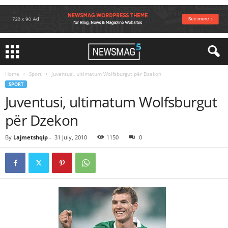
Home
Sport
Juventusi, ultimatum Wolfsburgut për Dzekon
SPORT
Juventusi, ultimatum Wolfsburgut
për Dzekon
By
Lajmetshqip
-
31 July, 2010
1150
0