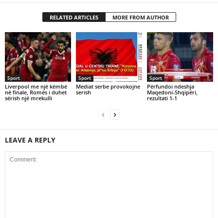
RELATED ARTICLES
MORE FROM AUTHOR
Sport
Sport
Sport
Liverpool me një këmbë
Mediat serbe provokojne
Përfundoi ndeshja
në finale, Romës i duhet
serish
Maqedoni-Shqipëri,
sërish një mrekulli
rezultati 1-1
LEAVE A REPLY