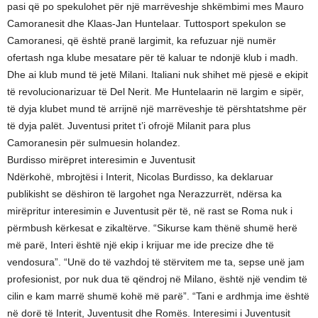
pasi që po spekulohet për një marrëveshje shkëmbimi mes Mauro
Camoranesit dhe Klaas-Jan Huntelaar. Tuttosport spekulon se
Camoranesi, që është pranë largimit, ka refuzuar një numër
ofertash nga klube mesatare për të kaluar te ndonjë klub i madh.
Dhe ai klub mund të jetë Milani. Italiani nuk shihet më pjesë e ekipit
të revolucionarizuar të Del Nerit. Me Huntelaarin në largim e sipër,
të dyja klubet mund të arrijnë një marrëveshje të përshtatshme për
të dyja palët. Juventusi pritet t’i ofrojë Milanit para plus
Camoranesin për sulmuesin holandez.
Burdisso mirëpret interesimin e Juventusit
Ndërkohë, mbrojtësi i Interit, Nicolas Burdisso, ka deklaruar
publikisht se dëshiron të largohet nga Nerazzurrët, ndërsa ka
mirëpritur interesimin e Juventusit për të, në rast se Roma nuk i
përmbush kërkesat e zikaltërve. “Sikurse kam thënë shumë herë
më parë, Interi është një ekip i krijuar me ide precize dhe të
vendosura”. “Unë do të vazhdoj të stërvitem me ta, sepse unë jam
profesionist, por nuk dua të qëndroj në Milano, është një vendim të
cilin e kam marrë shumë kohë më parë”. “Tani e ardhmja ime është
në dorë të Interit, Juventusit dhe Romës. Interesimi i Juventusit