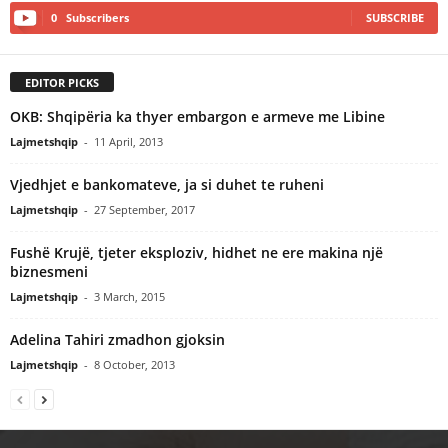
0
Subscribers
SUBSCRIBE
EDITOR PICKS
OKB: Shqipëria ka thyer embargon e armeve me Libine
Lajmetshqip
-
11 April, 2013
Vjedhjet e bankomateve, ja si duhet te ruheni
Lajmetshqip
-
27 September, 2017
Fushë Krujë, tjeter eksploziv, hidhet ne ere makina një
biznesmeni
Lajmetshqip
-
3 March, 2015
Adelina Tahiri zmadhon gjoksin
Lajmetshqip
-
8 October, 2013