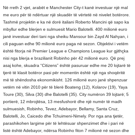
Në rreth 2 vjet, arabët e Manchester City-t kanë investuar një mal
me euro për të ndërtuar një skuadër të vërtetë në nivelet botërore.
Tashmë projektin e ka në dorë italiani Roberto Mancini që sapo ka
mbyllur edhe blerjen e sulmuesit Mario Balotelli. 400 milionë euro
janë investuar deri tani nga sheiku Mansour bin Zayd Al Nahyan, i
cili paguan edhe 90 milionë euro paga në sezon. Objektivi i vetëm
është fitorja në Premier League e Champions League kur gjithçka
nisi nga blerja e brazilianit Robinho për 42 milionë euro. Që prej
asaj kohe, skuadra “Citizens” është pasuruar edhe me 20 lojtarë të
tjerë të klasit botëror pasi për momentin është një nga shoqëritë
më të shëndosha ekonomikisht. 126 milionë euro janë shpenzuar
vetëm në vitin 2010 për të blerë Boateng (12), Kolarov (19), Yaya
Toure (30), Silva (30) dhe Balotelli (35). City numëron 39 lojtarë; 5
portierë, 12 mbrojtësa, 13 mesfushorë dhe një numër të madh
sulmuesish, Robinho, Tevez, Adebayor, Bellamy, Santa Cruz,
Balotelli, Jo, Caicedo dhe Tchuimeni-Nimely. Por nga ana tjetër,
parashikohen largime për të lehtësuar shpenzimet dhe i pari në
listë është Adebayor, ndërsa Robinho fiton 7 milionë në sezon dhe