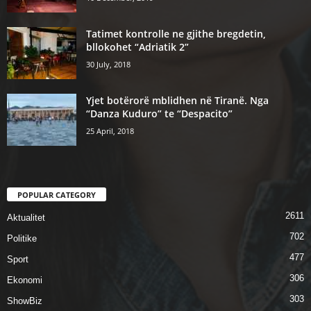
Tatimet kontrolle ne gjithe bregdetin,
bllokohet “Adriatik 2”
30 July, 2018
Yjet botërorë mblidhen në Tiranë. Nga
“Danza Kuduro” te “Despacito”
25 April, 2018
POPULAR CATEGORY
2611
Aktualitet
702
Politike
477
Sport
306
Ekonomi
303
ShowBiz