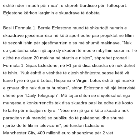
është nder i madh për mua”, u shpreh Burdisso për Tuttosport.
Eçlestone kërkon largimin e skuadrave të dobëta
Bosi i Formula 1, Bernie Eclestone mund të shkurtojë numrin e
skuadrave pjesëmarrëse në këtë sport edhe pse projektet në fillim
të sezonit ishin për pjesëmarrjen e sa më shumë makinave. “Nuk
do çuditesha sikur një apo dy skuderi të mos e mbyllnin sezonin. Të
gjithë ne duam 20 makina në startin e nisjes”, shprehet pronari i
Formula 1. Sipas Eclestone, në F1 janë disa skuadra që nuk duhet
të ishin. “Nuk është e vështirë të gjesh shënjestra sepse këtë vit
kanë hyrë në garë Lotus, Hispania e Virgin. Lotus është një markë
e çmuar dhe nuk dua ta humbas”, shton Eclestone në një intervistë
dhënë për “Daily Telegraph”. Më tej ai shton se shqetësohet nga
mungesa e konkurrencës tek disa skuadra pasi ka edhe një kosto
të lartë për mbajtjen e tyre. “Nëse në një garë këto skuadra nuk
paraqiten nuk mendoj se publiku do të pakësohej dhe shumë
njerëz do të fiknin televizorin”, përfundon Eclestone.
Manchester City, 400 milionë euro shpenzime për 2 vjet