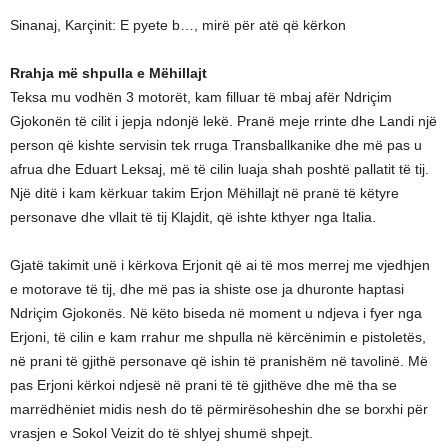
Sinanaj, Karçinit: E pyete b…, mirë për atë që kërkon
Rrahja më shpulla e Mëhillajt
Teksa mu vodhën 3 motorët, kam filluar të mbaj afër Ndriçim
Gjokonën të cilit i jepja ndonjë lekë. Pranë meje rrinte dhe Landi një
person që kishte servisin tek rruga Transballkanike dhe më pas u
afrua dhe Eduart Leksaj, më të cilin luaja shah poshtë pallatit të tij.
Një ditë i kam kërkuar takim Erjon Mëhillajt në pranë të këtyre
personave dhe vllait të tij Klajdit, që ishte kthyer nga Italia.
Gjatë takimit unë i kërkova Erjonit që ai të mos merrej me vjedhjen
e motorave të tij, dhe më pas ia shiste ose ja dhuronte haptasi
Ndriçim Gjokonës. Në këto biseda në moment u ndjeva i fyer nga
Erjoni, të cilin e kam rrahur me shpulla në kërcënimin e pistoletës,
në prani të gjithë personave që ishin të pranishëm në tavolinë. Më
pas Erjoni kërkoi ndjesë në prani të të gjithëve dhe më tha se
marrëdhëniet midis nesh do të përmirësoheshin dhe se borxhi për
vrasjen e Sokol Veizit do të shlyej shumë shpejt.