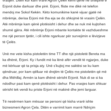
vrasjen. Ditën kur kam vrarë Agron Çelën kemi qënë në shtëpinë e
Erjonit duke darkuar dhe pirë. Erjoni, fliste me dikë në telefon
mendoj me Sokol Kekën. Këto komunikime kanë vijuar gjatë në
mbrëmje, derisa Erjoni më tha eja se do shkojmë të vrasim Çelën.
Atë mbrëmje kam qënë plotësisht i dehur dhe se nuk më kujtohen
shumë gjëra. Atë mbrëmje Erjoni mbante kontakte të vazhdueshme
me një person tjetër, i cili ishte ngarkuar për survejimin e lëvizjeve
të Çelës.
Unë me vete kisha pistoletën time TT dhe një pistoletë Bereta ma
ka dhënë, Erjoni. Ky i fundit më ka lënë afër vendit të ngjarjes, duke
më kërkuar që ta prisja aty. Unë s’kujtoj me saktësi se ku kam
qëndruar, por kam qëlluar në drejtim të Çelës me pistoletën që më
dha Mëhillaj. Armën ia kam dhënë sërisht Erjonit. Nuk di se si ka
ndodhur pasi kam qenë plotësisht i dehur. Pas vrasjes kam shkuar
sërisht tek vendi ku priste Erjoni në makinë dhe jemi larguar.
Të nesërmen kam mësuar se personi që kisha vrarë ishte
biznesmeni Agron Çela. Ditën e varrimit kam marrë Ndriçim