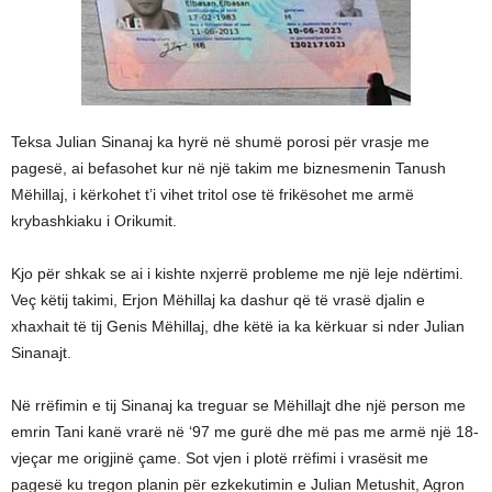
Teksa Julian Sinanaj ka hyrë në shumë porosi për vrasje me
pagesë, ai befasohet kur në një takim me biznesmenin Tanush
Mëhillaj, i kërkohet t’i vihet tritol ose të frikësohet me armë
krybashkiaku i Orikumit.
Kjo për shkak se ai i kishte nxjerrë probleme me një leje ndërtimi.
Veç këtij takimi, Erjon Mëhillaj ka dashur që të vrasë djalin e
xhaxhait të tij Genis Mëhillaj, dhe këtë ia ka kërkuar si nder Julian
Sinanajt.
Në rrëfimin e tij Sinanaj ka treguar se Mëhillajt dhe një person me
emrin Tani kanë vrarë në ‘97 me gurë dhe më pas me armë një 18-
vjeçar me origjinë çame. Sot vjen i plotë rrëfimi i vrasësit me
pagesë ku tregon planin për ezkekutimin e Julian Metushit, Agron