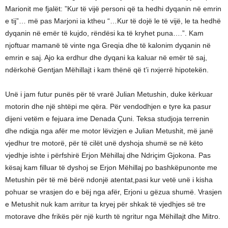
Marionit me fjalët: ”Kur të vijë personi që ta hedhi dyqanin në emrin
e tij”… më pas Marjoni ia ktheu “…Kur të dojë le të vijë, le ta hedhë
dyqanin në emër të kujdo, rëndësi ka të kryhet puna….”. Kam
njoftuar mamanë të vinte nga Greqia dhe të kalonim dyqanin në
emrin e saj. Ajo ka erdhur dhe dyqani ka kaluar në emër të saj,
ndërkohë Gentjan Mëhillajt i kam thënë që t’i nxjerrë hipotekën.
Unë i jam futur punës për të vrarë Julian Metushin, duke kërkuar
motorin dhe një shtëpi me qëra. Për vendodhjen e tyre ka pasur
dijeni vetëm e fejuara ime Denada Çuni. Teksa studjoja terrenin
dhe ndiqja nga afër me motor lëvizjen e Julian Metushit, më janë
vjedhur tre motorë, për të cilët unë dyshoja shumë se në këto
vjedhje ishte i përfshirë Erjon Mëhillaj dhe Ndriçim Gjokona. Pas
kësaj kam filluar të dyshoj se Erjon Mëhillaj po bashkëpunonte me
Metushin për të më bërë ndonjë atentat,pasi kur vetë unë i kisha
pohuar se vrasjen do e bëj nga afër, Erjoni u gëzua shumë. Vrasjen
e Metushit nuk kam arritur ta kryej për shkak të vjedhjes së tre
motorave dhe frikës për një kurth të ngritur nga Mëhillajt dhe Mitro.