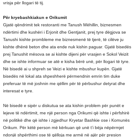
vrisja për llogari të tij.
Për kryebashkiakun e Orikumit
Gjatë qëndrimit tek restoranti me Tanush Mëhillin, biznesmen
ndërtimi dhe kushëri i Erjonit dhe Gentjanit, prej tyre dëgjova se
Tanushi kishte prombleme me biznesmenë të tjerë, të cilëve ju
kishte dhënë beton dhe ata ende nuk kishin paguar. Gjatë bisedës
prej Tanushit mësova se ai kishte dijeni për vrasjen e Sokol Veizit
dhe se ishte informuar se atë e kisha bërë unë, për llogari të tyre.
Në bisedë ai u shpreh se Veizi e kishte mbushur kupën. Gjatë
bisedës në lokal ata shpeshherë përmendnin emrin tim duke
preferuar të më joshnin me qëllim për të përbushur detyrat dhe
interesat e tyre.
Në bisedë e sipër u diskutua se ata kishin problem për punët e
lejeve të ndërtimit, me një person nga Orikumi që ishte i përfshirë
në politikë dhe që ishte i zgjedhur Kryetar Bashkie ose i Komunës
Orikum. Për këtë person më kërkuan që unë t’i bëja nëpërmjet
ndonjë shpërthimi ose të qëlloja me armë në ajër për presion