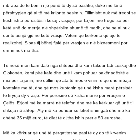
mbrapa do të bënin një punë të dy së bashku, duke më lënë
përshtypjen që ai të më krijonte besimin. Fillimisht nuk më tregoi se
kush ishte porositësi i kësaj vrasjeje, por Erjoni më tregoi se për
këtë unë do merrja një shpërblim shumë të madh, dhe se ai nuk
donte asnjë gjë në këtë vrasje. Vetëm që kërkonte që ajo të
realizohej. Sipas tij bëhej fjalë për vrasjen e një biznesmeni por
emrin nuk ma tha.
Të nesërmen kam dalë nga shtëpia dhe kam takuar Edi Leskaj dhe
Gjokonën, kemi pirë kafe dhe unë i kam pohuar pakënaqësitë e
mia për Erjonin, me qëllim që ata të mos e vinin re që unë mbaja
kontakte me të, dhe që mos kuptonin që unë kisha marë përsipër
të kryeja dy vrasje. Për porosinë që kisha marrë për vrasjen e
Çelës, Erjoni më ka marrë në telefon dhe më ka kërkuar që unë t’i
shkoja në shtëpi. Aty më ka pohuar se lekët ishin gati dhe më ka
dhënë 35 mijë euro, të cilat të gjitha ishin prerje 50 euroshe.
Më ka kërkuar që unë të përgatitesha pasi të dy do të kryenim