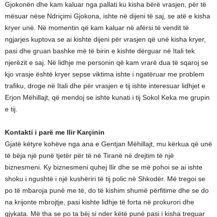
Gjokonën dhe kam kaluar nga pallati ku kisha bërë vrasjen, për të
mësuar nëse Ndriçimi Gjokona, ishte në dijeni të saj, se atë e kisha
kryer unë. Në momentin që kam kaluar në afërsi të vendit të
ngjarjes kuptova se ai kishte dijeni për vrasjen që unë kisha kryer,
pasi dhe gruan bashke më të birin e kishte dërguar në Itali tek
njerëzit e saj. Në lidhje me personin që kam vrarë dua të sqaroj se
kjo vrasje është kryer sepse viktima ishte i ngatëruar me problem
trafiku, droge në Itali dhe për vrasjen e tij ishte interesuar lidhjet e
Erjon Mëhillajt, që mendoj se ishte kunati i tij Sokol Keka me grupin
e tij.
Kontakti i parë me Ilir Karçinin
Gjatë këtyre kohëve nga ana e Gentjan Mëhillajt, mu kërkua që unë
të bëja një punë tjetër për të në Tiranë në drejtim të një
biznesmeni. Ky biznesmeni quhej Ilir dhe se më pohoi se ai ishte
shoku i ngushtë i një kushëriri të tij polic në Shkodër. Më tregoi se
po të mbaroja punë me të, do të kishim shumë përfitime dhe se do
na krijonte mbrojtje, pasi kishte lidhje të forta në prokurori dhe
gjykata. Më tha se po ta bëj si nder këtë punë pasi i kisha treguar