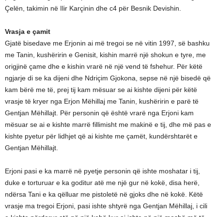
Çelën, takimin në Ilir Karçinin dhe c4 për Besnik Devishin.
Vrasja e çamit
Gjatë bisedave me Erjonin ai më tregoi se në vitin 1997, së bashku
me Tanin, kushëririn e Genisit, kishin marrë një shokun e tyre, me
origjinë çame dhe e kishin vrarë në një vend të fshehur. Për këtë
ngjarje di se ka dijeni dhe Ndriçim Gjokona, sepse në një bisedë që
kam bërë me të, prej tij kam mësuar se ai kishte dijeni për këtë
vrasje të kryer nga Erjon Mëhillaj me Tanin, kushëririn e parë të
Gentjan Mëhillajt. Për personin që është vrarë nga Erjoni kam
mësuar se ai e kishte marrë fillimisht me makinë e tij, dhe më pas e
kishte pyetur për lidhjet që ai kishte me çamët, kundërshtarët e
Gentjan Mëhillajt.
Erjoni pasi e ka marrë në pyetje personin që ishte moshatar i tij,
duke e torturuar e ka goditur atë me një gur në kokë, disa herë,
ndërsa Tani e ka qëlluar me pistoletë në gjoks dhe në kokë. Këtë
vrasje ma tregoi Erjoni, pasi ishte shtyrë nga Gentjan Mëhillaj, i cili