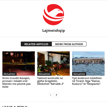
Lajmetshqip
RELATED ARTICLES
MORE FROM AUTHOR
Aktualitet
Aktualitet
Aktualitet
Krimi trondit Kavajen,
Tatimet kontrolle ne
Yjet botërorë mblidhen
pronari i lokalit vret
gjithe bregdetin,
në Tiranë. Nga “Danza
klientin me plumb pas
bllokohet “Adriatik 2”
Kuduro” te “Despacito”
koke