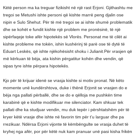
Këtë person ma ka treguar fizikisht në një rast Erjoni. Gjithashtu me
tregoi se Metushi ishte personi që kishte marrë peng djalin ose
nipin e Sulo Shehut. Për të më tregoi se ai ishte shumë problematik
dhe se kohët e fundit kishte një problem me pronësinë, të një
sipërfaqeje toke afër hipotekës së Vlorës. Personat me të cilët ai
kishte probleme me tokën, ishin kushërinj të parë ose të dytë të
Eduart Leskës, që ishte njëkohësisht shoku i Julianit.Për vrasjen që
më kërkuan të bëja, ata kishin përgatitur kohën dhe vendin, që
sipas tyre ishte përpara hipotekës.
Kjo për të krijuar idenë se vrasja kishte si motiv pronat. Në këto
momente unë kundërshtova, duke i thënë Erjonit se vrasjen do e
bëja nga pallati përballë, dhe se do e qëlloja me pushkën time
karabinë që e kishte modifikuar me silenciator. Kam shkuar tek
pallati dhe ka studjuar vendin, mu duk tepër i përshtatshëm për të
kryer këtë vrasje dhe ishte në favorin tim për t’u larguar dhe pa
rrezikuar. Ndërsa Erjoni vijonte të këmbëngulte se vrasja duhet të
kryhej nga afër, por për këtë nuk kam pranuar unë pasi kisha frikën