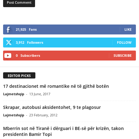
21,925
Fans
LIKE
3,912
Followers
FOLLOW
0
Subscribers
SUBSCRIBE
EDITOR PICKS
17 destinacionet më romantike në të gjithë botën
Lajmetshqip
-
13 June, 2017
Skrapar, autobusi aksidentohet, 9 te plagosur
Lajmetshqip
-
23 February, 2012
Mberrin sot në Tiranë i dërguari i BE-së për krizën, takon
presidentin Bamir Topi