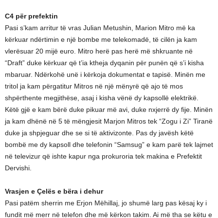
C4 për prefektin
Pasi s’kam arritur të vras Julian Metushin, Marion Mitro më ka
kërkuar ndërtimin e një bombe me telekomadë, të cilën ja kam
vlerësuar 20 mijë euro. Mitro herë pas herë më shkruante në
“Draft” duke kërkuar që t’ia ktheja dyqanin për punën që s’i kisha
mbaruar. Ndërkohë unë i kërkoja dokumentat e tapisë. Minën me
tritol ja kam përgatitur Mitros në një mënyrë që ajo të mos
shpërthente megjithëse, asaj i kisha vënë dy kapsollë elektrikë.
Këtë gjë e kam bërë duke pikuar më avi, duke nxjerrë dy fije. Minën
ja kam dhënë në 5 të mëngjesit Marjon Mitros tek “Zogu i Zi” Tiranë
duke ja shpjeguar dhe se si të aktivizonte. Pas dy javësh këtë
bombë me dy kapsoll dhe telefonin “Samsug” e kam parë tek lajmet
në televizur që ishte kapur nga prokuroria tek makina e Prefektit
Dervishi.
Vrasjen e Çelës e bëra i dehur
Pasi patëm sherrin me Erjon Mëhillaj, jo shumë larg pas kësaj ky i
fundit më merr në telefon dhe më kërkon takim. Ai më tha se këtu e