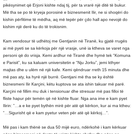
pikësynimet që Erjoni kishte ndaj tij, për ta vrarë një ditë të bukur.
Më tha se po të kryeja porosinë e biznesmenit Ilir, ne si shoqëri do
kishin përfitime të mëdha, aq më tepër për çdo hall apo nevojë do
kishim një derë ku do të trokisnim.
Kam vendosur të udhëtoj me Gentjanin në Tiranë, ku gjatë rrugës
ai më pyeti se sa kërkoja për një vrasje, unë ia ktheva se varet nga
personi që do vrisja. Kemi ardhur në Tiranë dhe hymë tek “Komuna
e Parisit”, ku sa kaluam universitetin e “Nju Jorku”, jemi kthyer
majtas dhe u ulëm në një kafe. Kemi qëndruar rreth 15 minuta dhe
më pas aty, ka hyrë një burrë. Gentjani më tha se ky është
biznesmeni Ilir Karçini, këtu kuptova se ata ishin takuar më parë.
Karçini në fillim mu duk i tensionuar dhe stresuar më pas filloi të
fliste hapur për temën që në kishte ftuar. Nga ana ime e kam pyet
Ilirin: ”…a e ke pyet bythën mirë për atë që kërkon, kur ai ma ktheu:
”…Sigurisht që e kam pyetur veten për atë që kërkoj…”.
Më pas i kam thënë se dua 50 mijë euro, ndërkohë i kam kërkuar