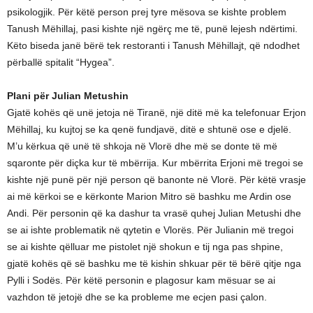
psikologjik. Për këtë person prej tyre mësova se kishte problem
Tanush Mëhillaj, pasi kishte një ngërç me të, punë lejesh ndërtimi.
Këto biseda janë bërë tek restoranti i Tanush Mëhillajt, që ndodhet
përballë spitalit “Hygea”.
Plani për Julian Metushin
Gjatë kohës që unë jetoja në Tiranë, një ditë më ka telefonuar Erjon
Mëhillaj, ku kujtoj se ka qenë fundjavë, ditë e shtunë ose e djelë.
M’u kërkua që unë të shkoja në Vlorë dhe më se donte të më
sqaronte për diçka kur të mbërrija. Kur mbërrita Erjoni më tregoi se
kishte një punë për një person që banonte në Vlorë. Për këtë vrasje
ai më kërkoi se e kërkonte Marion Mitro së bashku me Ardin ose
Andi. Për personin që ka dashur ta vrasë quhej Julian Metushi dhe
se ai ishte problematik në qytetin e Vlorës. Për Julianin më tregoi
se ai kishte qëlluar me pistolet një shokun e tij nga pas shpine,
gjatë kohës që së bashku me të kishin shkuar për të bërë qitje nga
Pylli i Sodës. Për këtë personin e plagosur kam mësuar se ai
vazhdon të jetojë dhe se ka probleme me ecjen pasi çalon.