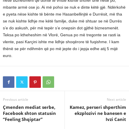
nëse biznesmeni që donte të vriste kishte shofer dhe nëse po,
mbante armë ose jo. Ai më pohoi se nuk e dinte këtë gjë. Ndërkohë
e pyeta nëse kishte të bënte me Hasanbellinjtë e Durrësit, më tha
se nuk kishte lidhje me këtë familje, duke më shtuar se në Durrës
s’e do askush, për më tepër s’e onepsin dot gjithë biznesmenët.
Teksa po ktheheshim në Vlorë, Genua po më tregonte se rasti ia
vlente, pasi Karçini ishte me lidhje shoqërore të fuqishme. I kam
thënë se për ndihmën që po më jepte do i jepja edhe atij 5 mijë
euro.
Previous article
Next article
Çmenden mediat serbe,
Kamez, perseri shperthim
Facebook shton statusin
ekzplozivi ne banesen e
“Feeling Shqiptar”
Ivzi Canit