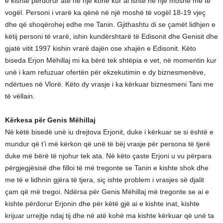
e kishte përdorur atë në një kohë kur ai ishte në një moshë më të
vogël. Personi i vrarë ka qënë në një moshë të vogël 18-19 vjeç
dhe që shoqërohej edhe me Tanin. Gjithashtu di se çamët lidhjen e
këtij personi të vrarë, ishin kundërshtarë të Edisonit dhe Genisit dhe
gjatë vitit 1997 kishin vrarë dajën ose xhajën e Edisonit. Këto
biseda Erjon Mëhillaj mi ka bërë tek shtëpia e vet, në momentin kur
unë i kam refuzuar ofertën për ekzekutimin e dy biznesmenëve,
ndërtues në Vlorë. Këto dy vrasje i ka kërkuar biznesmeni Tani me
të vëllain.
Kërkesa për Genis Mëhillaj
Në këtë bisedë unë iu drejtova Erjonit, duke i kërkuar se si është e
mundur që t’i më kërkon që unë të bëj vrasje për persona të tjerë
duke më bërë të njohur tek ata. Në këto çaste Erjoni u vu përpara
përgjegjësisë dhe filloi të më tregonte se Tanin e kishte shok dhe
me të e lidhnin gjëra të tjera, siç ishte problem i vrasjes së djalit
çam që më tregoi. Ndërsa për Genis Mëhillaj më tregonte se ai e
kishte përdorur Erjonin dhe për këtë gjë ai e kishte inat, kishte
krijuar urrejtje ndaj tij dhe në atë kohë ma kishte kërkuar që unë ta