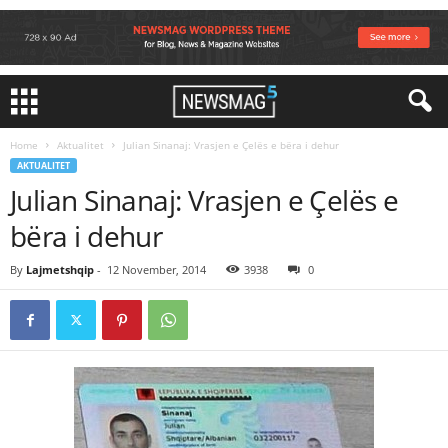
Home
Aktualitet
Julian Sinanaj: Vrasjen e Çelës e bëra i dehur
AKTUALITET
Julian Sinanaj: Vrasjen e Çelës e
bëra i dehur
By
Lajmetshqip
-
12 November, 2014
3938
0