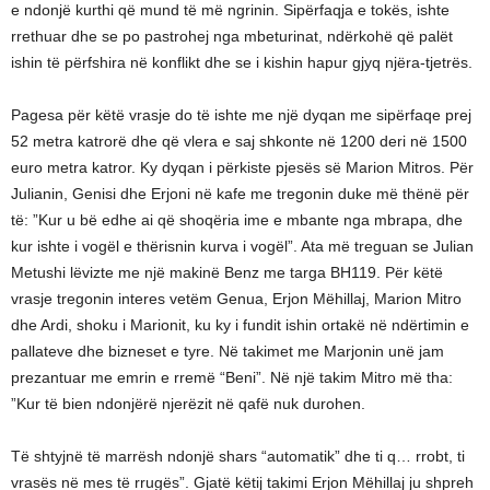
e ndonjë kurthi që mund të më ngrinin. Sipërfaqja e tokës, ishte
rrethuar dhe se po pastrohej nga mbeturinat, ndërkohë që palët
ishin të përfshira në konflikt dhe se i kishin hapur gjyq njëra-tjetrës.
Pagesa për këtë vrasje do të ishte me një dyqan me sipërfaqe prej
52 metra katrorë dhe që vlera e saj shkonte në 1200 deri në 1500
euro metra katror. Ky dyqan i përkiste pjesës së Marion Mitros. Për
Julianin, Genisi dhe Erjoni në kafe me tregonin duke më thënë për
të: ”Kur u bë edhe ai që shoqëria ime e mbante nga mbrapa, dhe
kur ishte i vogël e thërisnin kurva i vogël”. Ata më treguan se Julian
Metushi lëvizte me një makinë Benz me targa BH119. Për këtë
vrasje tregonin interes vetëm Genua, Erjon Mëhillaj, Marion Mitro
dhe Ardi, shoku i Marionit, ku ky i fundit ishin ortakë në ndërtimin e
pallateve dhe bizneset e tyre. Në takimet me Marjonin unë jam
prezantuar me emrin e rremë “Beni”. Në një takim Mitro më tha:
”Kur të bien ndonjërë njerëzit në qafë nuk durohen.
Të shtyjnë të marrësh ndonjë shars “automatik” dhe ti q… rrobt, ti
vrasës në mes të rrugës”. Gjatë këtij takimi Erjon Mëhillaj ju shpreh