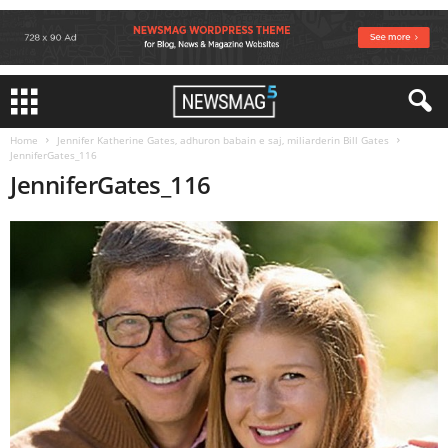
Home
Jennifer Katherine Gates, adhuron babain e saj, miliarderin Bill Gates
JenniferGates_116
JenniferGates_116