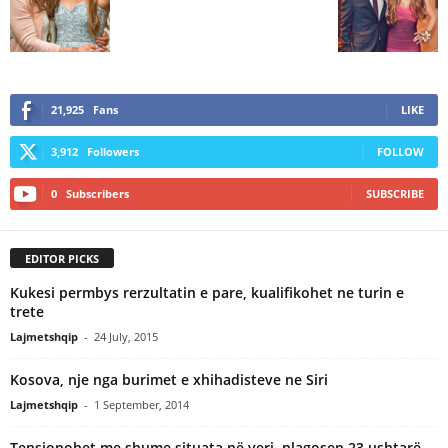
21,925
Fans
LIKE
3,912
Followers
FOLLOW
0
Subscribers
SUBSCRIBE
EDITOR PICKS
Kukesi permbys rerzultatin e pare, kualifikohet ne turin e
trete
Lajmetshqip
-
24 July, 2015
Kosova, nje nga burimet e xhihadisteve ne Siri
Lajmetshqip
-
1 September, 2014
Tensionohet me shume situata në veri, plagosen 23 ushtarë