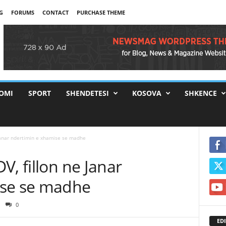
G
FORUMS
CONTACT
PURCHASE THEME
OMI
SPORT
SHENDETESI
KOSOVA
SHKENCE
 Janar ndertimin e xhamise se madhe
V, fillon ne Janar
ise se madhe
0
EDI