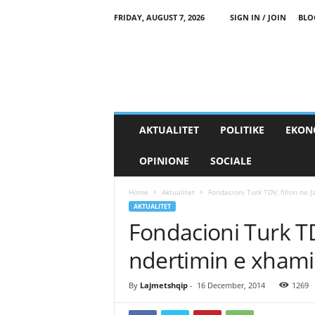
FRIDAY, AUGUST 7, 2026
SIGN IN / JOIN
BLO
AKTUALITET
POLITIKE
EKON
OPINIONE
SOCIALE
Home
Aktualitet
Fondacioni Turk TDV, fillon ne
AKTUALITET
Fondacioni Turk TD
ndertimin e xham
By
Lajmetshqip
-
16 December, 2014
1269