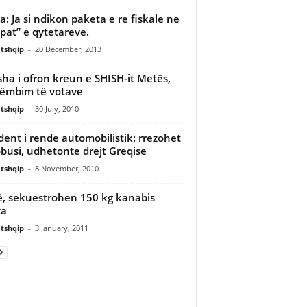
: Ja si ndikon paketa e re fiskale ne
pat” e qytetareve.
tshqip
-
20 December, 2013
sha i ofron kreun e SHISH-it Metës,
ëmbim të votave
tshqip
-
30 July, 2010
dent i rende automobilistik: rrezohet
busi, udhetonte drejt Greqise
tshqip
-
8 November, 2010
ë, sekuestrohen 150 kg kanabis
va
tshqip
-
3 January, 2011