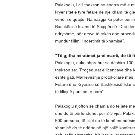
Palakoglu, i cili thekson se ëndrra më e
kryer ritet e tyre fetare në një xhami të 
vendin e quajtur Namazgja ka patur punime
Bashkësisë Islame të Shqipërisë. Dhe der
ndryshme, për arsye të tokës dhe proced
mundur fillimi i ndërtimit të xhamisë”.
“Të gjitha miratimet janë marrë, do të 
Palakoglu, duke shprehur se dëshira 100 
thekson se: “Proçedurat e licencave dhe l
është gati. Marrëveshja protokollare mes 
Fetare dhe Kryesisë së Bashkësisë Islame 
të fillojnë punimet e para”.
Palakoglu njofton se xhamia do të jetë m
dhe do të përfundohet për 2-3 vjet. Palak
500 persona, të cilët do të kenë mundësi
xhamisë do të ndërtojnë një sallë konfere