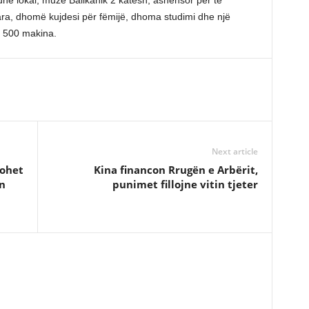
t dhe lokal, muze Ballkanik 2 katësh, ashensor për të
ra, dhomë kujdesi për fëmijë, dhoma studimi dhe një
 500 makina.
Next article
lohet
Kina financon Rrugën e Arbërit,
n
punimet fillojne vitin tjeter