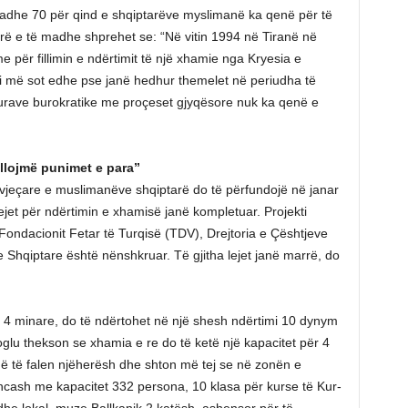
 madhe 70 për qind e shqiptarëve myslimanë ka qenë për të
gjerë e të madhe shprehet se: “Në vitin 1994 në Tiranë në
 për fillimin e ndërtimit të një xhamie nga Kryesia e
i më sot edhe pse janë hedhur themelet në periudha të
urave burokratike me proçeset gjyqësore nuk ka qenë e
fillojmë punimet e para”
vjeçare e muslimanëve shqiptarë do të përfundojë në janar
ejet për ndërtimin e xhamisë janë kompletuar. Projekti
Fondacionit Fetar të Turqisë (TDV), Drejtoria e Çështjeve
Shqiptare është nënshkruar. Të gjitha lejet janë marrë, do
e 4 minare, do të ndërtohet në një shesh ndërtimi 10 dynym
oglu thekson se xhamia e re do të ketë një kapacitet për 4
në të falen njëherësh dhe shton më tej se në zonën e
ncash me kapacitet 332 persona, 10 klasa për kurse të Kur-