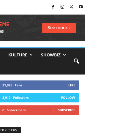
KULTURE
SHOWBIZ
21,925
Fans
LIKE
3,912
Followers
FOLLOW
0
Subscribers
SUBSCRIBE
TOR PICKS