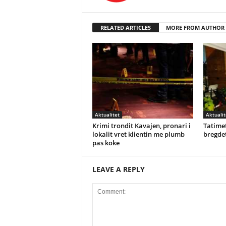
RELATED ARTICLES
MORE FROM AUTHOR
Aktualitet
Aktualit
Krimi trondit Kavajen, pronari i
Tatimet
lokalit vret klientin me plumb
bregdet
pas koke
LEAVE A REPLY