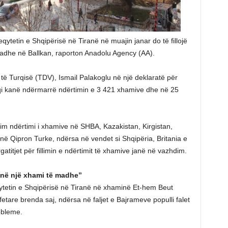
qytetin e Shqipërisë në Tiranë në muajin janar do të fillojë
adhe në Ballkan, raporton Anadolu Agency (AA).
r të Turqisë (TDV), Ismail Palakoglu në një deklaratë për
rqi kanë ndërmarrë ndërtimin e 3 421 xhamive dhe në 25
im ndërtimi i xhamive në SHBA, Kazakistan, Kirgistan,
he në Qipron Turke, ndërsa në vendet si Shqipëria, Britania e
titjet për fillimin e ndërtimit të xhamive janë në vazhdim.
 në një xhami të madhe”
qytetin e Shqipërisë në Tiranë në xhaminë Et-hem Beut
tare brenda saj, ndërsa në faljet e Bajrameve populli falet
obleme.