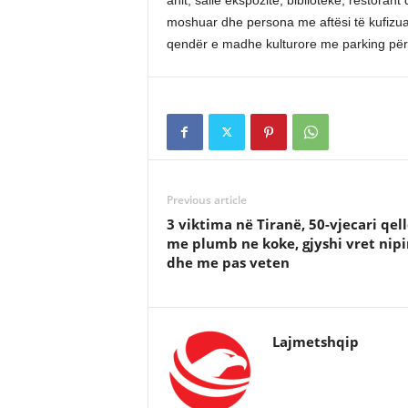
anit, sallë ekspozitë, bibliotekë, restoran
moshuar dhe persona me aftësi të kufizua
qendër e madhe kulturore me parking për
Previous article
3 viktima në Tiranë, 50-vjecari qel
me plumb ne koke, gjyshi vret nipi
dhe me pas veten
Lajmetshqip