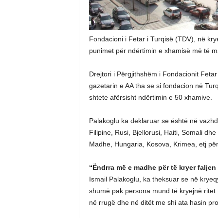
Fondacioni i Fetar i Turqisë (TDV), në krye
punimet për ndërtimin e xhamisë më të m
Drejtori i Përgjithshëm i Fondacionit Feta
gazetarin e AA tha se si fondacion në Tu
shtete afërsisht ndërtimin e 50 xhamive.
Palakoglu ka deklaruar se është në vazhd
Filipine, Rusi, Bjellorusi, Haiti, Somali d
Madhe, Hungaria, Kosova, Krimea, etj përga
“Ëndrra më e madhe për të kryer faljen
Ismail Palakoglu, ka theksuar se në krye
shumë pak persona mund të kryejnë ritet fe
në rrugë dhe në ditët me shi ata hasin pr