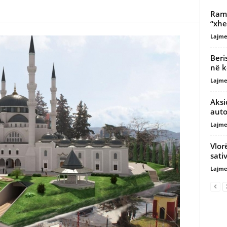
Rama
“xhe
Lajme
Beri
në k
Lajme
Aksi
auto
Lajme
Vlor
sati
Lajme