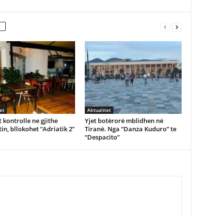
et
Aktualitet
 kontrolle ne gjithe
Yjet botërorë mblidhen në
in, bllokohet “Adriatik 2”
Tiranë. Nga “Danza Kuduro” te
“Despacito”