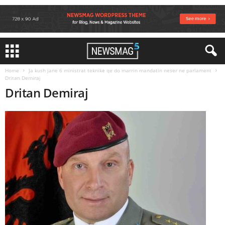
Home
Ja kush jane 6 ministrat teknike qe do marrin mandatin neser ne parlament
Dritan Demiraj
Dritan Demiraj