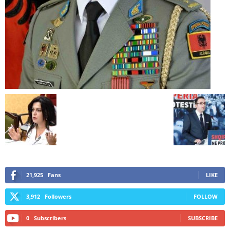
21,925
Fans
LIKE
3,912
Followers
FOLLOW
0
Subscribers
SUBSCRIBE