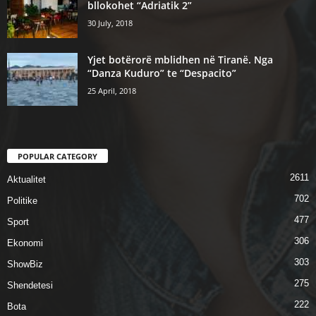
bllokohet “Adriatik 2”
30 July, 2018
Yjet botërorë mblidhen në Tiranë. Nga
“Danza Kuduro” te “Despacito”
25 April, 2018
POPULAR CATEGORY
2611
Aktualitet
702
Politike
477
Sport
306
Ekonomi
303
ShowBiz
275
Shendetesi
222
Bota