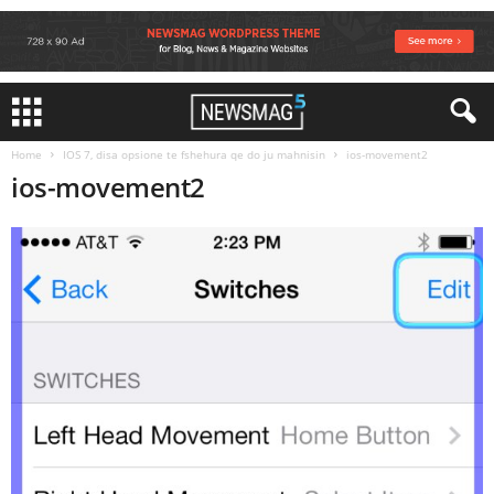
Home
IOS 7, disa opsione te fshehura qe do ju mahnisin
ios-movement2
ios-movement2