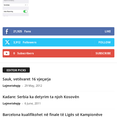
21,925
Fans
LIKE
3,912
Followers
FOLLOW
0
Subscribers
SUBSCRIBE
EDITOR PICKS
Sauk, vetëvaret 16 vjeçarja
Lajmetshqip
-
29 May, 2012
Kadare: Serbia ka detyrim ta njoh Kosovën
Lajmetshqip
-
6 June, 2011
Barcelona kualifikohet në finale të Ligës së Kampionëve