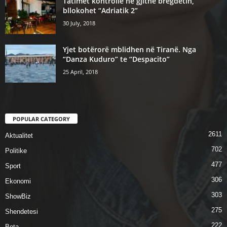
Tatimet kontrolle ne gjithe bregdetin,
bllokohet “Adriatik 2”
30 July, 2018
Yjet botërorë mblidhen në Tiranë. Nga
“Danza Kuduro” te “Despacito”
25 April, 2018
POPULAR CATEGORY
2611
Aktualitet
702
Politike
477
Sport
306
Ekonomi
303
ShowBiz
275
Shendetesi
222
Bota