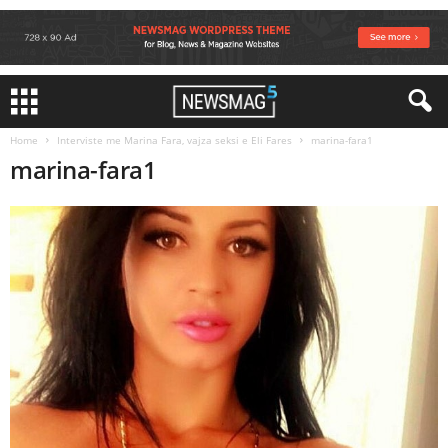
Home
Interviste me Marina Fara, vajza seksi e Eli Fares
marina-fara1
marina-fara1