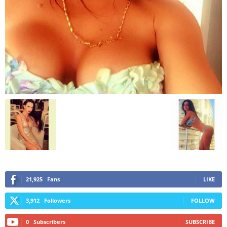
21,925
Fans
LIKE
3,912
Followers
FOLLOW
0
Subscribers
SUBSCRIBE