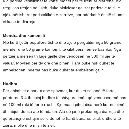
Kjo perime këshillohet të konsumohet për të frenuar diarrenë. Ajo
rregullon tretjen në lukth, duke aktivizuar qelizat parietale të tij, e
njëkohësisht rrit peristaltikën e zorrëve, por ndërkohë është shumë
efikase te diarreja.
Mendra dhe kamomili
Një kurë tjetër popullore është dhe ajo e përgatitur nga 50 gramë
mendër dhe 50 gramë kamomil, të cilat përzihen së bashku. Nga
përzierja merren tri lugë gjelle dhe vendosen në 500 ml ujë të
valuar. Mbyllen për dy orë dhe pihen. Para buke nuk duhet të
ëmbëlsohen, ndërsa pas buke duhet ta ëmbëlsoni çajin.
Hudhra
Për dhimbjet e barkut dhe spazmat, kur duket se janë të forta,
përdoren 3-4 thelpinj hudhre të shtypura imët, që vendosen më pas
në 100 ml raki të forte rrushi. Kjo mase pihet disa herë kur ndiejmë
dhimbjet, derisa ato të ndalen. Ata që janë prekur nga diarreja dhe
që pranojnë ushqim solid duhet të hanë banane, pilaf, drithëra të
ziera, mollë dhe mish të zier.