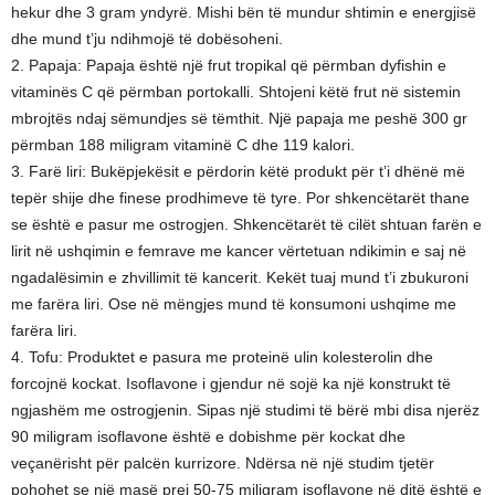
hekur dhe 3 gram yndyrë. Mishi bën të mundur shtimin e energjisë
dhe mund t’ju ndihmojë të dobësoheni.
2. Papaja: Papaja është një frut tropikal që përmban dyfishin e
vitaminës C që përmban portokalli. Shtojeni këtë frut në sistemin
mbrojtës ndaj sëmundjes së tëmthit. Një papaja me peshë 300 gr
përmban 188 miligram vitaminë C dhe 119 kalori.
3. Farë liri: Bukëpjekësit e përdorin këtë produkt për t’i dhënë më
tepër shije dhe finese prodhimeve të tyre. Por shkencëtarët thane
se është e pasur me ostrogjen. Shkencëtarët të cilët shtuan farën e
lirit në ushqimin e femrave me kancer vërtetuan ndikimin e saj në
ngadalësimin e zhvillimit të kancerit. Kekët tuaj mund t’i zbukuroni
me farëra liri. Ose në mëngjes mund të konsumoni ushqime me
farëra liri.
4. Tofu: Produktet e pasura me proteinë ulin kolesterolin dhe
forcojnë kockat. Isoflavone i gjendur në sojë ka një konstrukt të
ngjashëm me ostrogjenin. Sipas një studimi të bërë mbi disa njerëz
90 miligram isoflavone është e dobishme për kockat dhe
veçanërisht për palcën kurrizore. Ndërsa në një studim tjetër
pohohet se një masë prej 50-75 miligram isoflavone në ditë është e