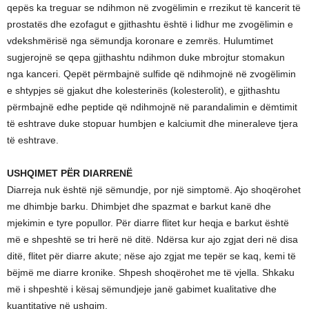
qepës ka treguar se ndihmon në zvogëlimin e rrezikut të kancerit të
prostatës dhe ezofagut e gjithashtu është i lidhur me zvogëlimin e
vdekshmërisë nga sëmundja koronare e zemrës. Hulumtimet
sugjerojnë se qepa gjithashtu ndihmon duke mbrojtur stomakun
nga kanceri. Qepët përmbajnë sulfide që ndihmojnë në zvogëlimin
e shtypjes së gjakut dhe kolesterinës (kolesterolit), e gjithashtu
përmbajnë edhe peptide që ndihmojnë në parandalimin e dëmtimit
të eshtrave duke stopuar humbjen e kalciumit dhe mineraleve tjera
të eshtrave.
USHQIMET PËR DIARRENË
Diarreja nuk është një sëmundje, por një simptomë. Ajo shoqërohet
me dhimbje barku. Dhimbjet dhe spazmat e barkut kanë dhe
mjekimin e tyre popullor. Për diarre flitet kur heqja e barkut është
më e shpeshtë se tri herë në ditë. Ndërsa kur ajo zgjat deri në disa
ditë, flitet për diarre akute; nëse ajo zgjat me tepër se kaq, kemi të
bëjmë me diarre kronike. Shpesh shoqërohet me të vjella. Shkaku
më i shpeshtë i kësaj sëmundjeje janë gabimet kualitative dhe
kuantitative në ushqim.