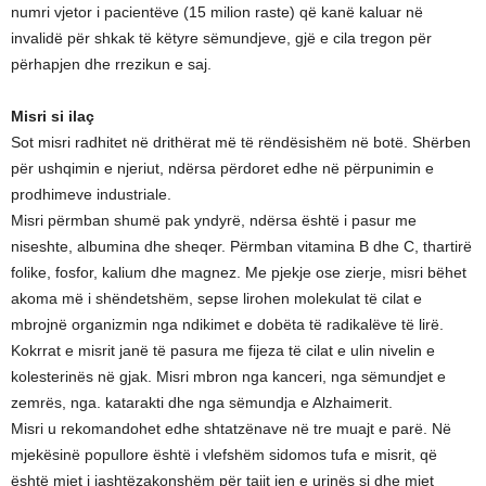
numri vjetor i pacientëve (15 milion raste) që kanë kaluar në
invalidë për shkak të këtyre sëmundjeve, gjë e cila tregon për
përhapjen dhe rrezikun e saj.
Misri si ilaç
Sot misri radhitet në drithërat më të rëndësishëm në botë. Shërben
për ushqimin e njeriut, ndërsa përdoret edhe në përpunimin e
prodhimeve industriale.
Misri përmban shumë pak yndyrë, ndërsa është i pasur me
niseshte, albumina dhe sheqer. Përmban vitamina B dhe C, thartirë
folike, fosfor, kalium dhe magnez. Me pjekje ose zierje, misri bëhet
akoma më i shëndetshëm, sepse lirohen molekulat të cilat e
mbrojnë organizmin nga ndikimet e dobëta të radikalëve të lirë.
Kokrrat e misrit janë të pasura me fijeza të cilat e ulin nivelin e
kolesterinës në gjak. Misri mbron nga kanceri, nga sëmundjet e
zemrës, nga. katarakti dhe nga sëmundja e Alzhaimerit.
Misri u rekomandohet edhe shtatzënave në tre muajt e parë. Në
mjekësinë popullore është i vlefshëm sidomos tufa e misrit, që
është mjet i jashtëzakonshëm për tajit jen e urinës si dhe mjet