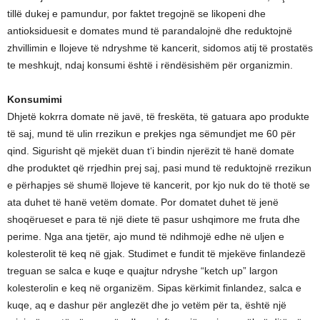
tillë dukej e pamundur, por faktet tregojnë se likopeni dhe
antioksiduesit e domates mund të parandalojnë dhe reduktojnë
zhvillimin e llojeve të ndryshme të kancerit, sidomos atij të prostatës
te meshkujt, ndaj konsumi është i rëndësishëm për organizmin.
Konsumimi
Dhjetë kokrra domate në javë, të freskëta, të gatuara apo produkte
të saj, mund të ulin rrezikun e prekjes nga sëmundjet me 60 për
qind. Sigurisht që mjekët duan t‘i bindin njerëzit të hanë domate
dhe produktet që rrjedhin prej saj, pasi mund të reduktojnë rrezikun
e përhapjes së shumë llojeve të kancerit, por kjo nuk do të thotë se
ata duhet të hanë vetëm domate. Por domatet duhet të jenë
shoqërueset e para të një diete të pasur ushqimore me fruta dhe
perime. Nga ana tjetër, ajo mund të ndihmojë edhe në uljen e
kolesterolit të keq në gjak. Studimet e fundit të mjekëve finlandezë
treguan se salca e kuqe e quajtur ndryshe “ketch up” largon
kolesterolin e keq në organizëm. Sipas kërkimit finlandez, salca e
kuqe, aq e dashur për anglezët dhe jo vetëm për ta, është një