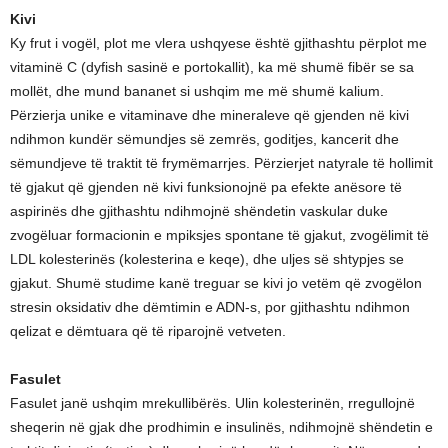
Kivi
Ky frut i vogël, plot me vlera ushqyese është gjithashtu përplot me
vitaminë C (dyfish sasinë e portokallit), ka më shumë fibër se sa
mollët, dhe mund bananet si ushqim me më shumë kalium.
Përzierja unike e vitaminave dhe mineraleve që gjenden në kivi
ndihmon kundër sëmundjes së zemrës, goditjes, kancerit dhe
sëmundjeve të traktit të frymëmarrjes. Përzierjet natyrale të hollimit
të gjakut që gjenden në kivi funksionojnë pa efekte anësore të
aspirinës dhe gjithashtu ndihmojnë shëndetin vaskular duke
zvogëluar formacionin e mpiksjes spontane të gjakut, zvogëlimit të
LDL kolesterinës (kolesterina e keqe), dhe uljes së shtypjes se
gjakut. Shumë studime kanë treguar se kivi jo vetëm që zvogëlon
stresin oksidativ dhe dëmtimin e ADN-s, por gjithashtu ndihmon
qelizat e dëmtuara që të riparojnë vetveten.
Fasulet
Fasulet janë ushqim mrekullibërës. Ulin kolesterinën, rregullojnë
sheqerin në gjak dhe prodhimin e insulinës, ndihmojnë shëndetin e