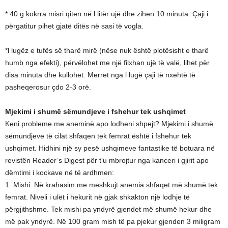
* 40 g kokrra misri qiten në l litër ujë dhe zihen 10 minuta. Çaji i
përgatitur pihet gjatë ditës në sasi të vogla.
*l lugëz e tufës së tharë mirë (nëse nuk është plotësisht e tharë
humb nga efekti), përvëlohet me një filxhan ujë të valë, lihet për
disa minuta dhe kullohet. Merret nga l lugë çaji të nxehtë të
pasheqerosur çdo 2-3 orë.
Mjekimi i shumë sëmundjeve i fshehur tek ushqimet
Keni probleme me aneminë apo lodheni shpejt? Mjekimi i shumë
sëmundjeve të cilat shfaqen tek femrat është i fshehur tek
ushqimet. Hidhini një sy pesë ushqimeve fantastike të botuara në
revistën Reader’s Digest për t’u mbrojtur nga kanceri i gjirit apo
dëmtimi i kockave në të ardhmen:
1. Mishi: Në krahasim me meshkujt anemia shfaqet më shumë tek
femrat. Niveli i ulët i hekurit në gjak shkakton një lodhje të
përgjithshme. Tek mishi pa yndyrë gjendet më shumë hekur dhe
më pak yndyrë. Në 100 gram mish të pa pjekur gjenden 3 miligram