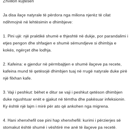
Zhvillon kujtesën
Ja disa ilaçe natyrale të përdora nga miliona njerëz të cilat
ndihmojnë në lehtësimin e dhimbjeve:
1. Pini ujë: një praktikë shumë e thjeshtë në dukje, por parandalimi i
etjes pengon dhe shfaqjen e shumë sëmundjeve si dhimbja e
kokës, ngërçet dhe lodhja.
2. Kafeina: e gjendur në përmbajtjen e shumë ilaçeve pa recete,
kafeina mund të qetësojë dhimbjen tuaj në rrugë natyrale duke pirë
një filxhan kafe.
3. Vaji i peshkut: bëhet e ditur se vaji i peshkut qetëson dhimbjen
duke ngushtuar enët e gjakut në tëmtha dhe pakësuar infeksionin.
Ky është një lajm i mirë për ato që ankohen nga migrena.
4. Hani xhenxhefil ose pini hap xhenxhefili: kurimi i përzierjes së
stomakut është shumë i vështirë me anë të ilaçeve pa recetë.