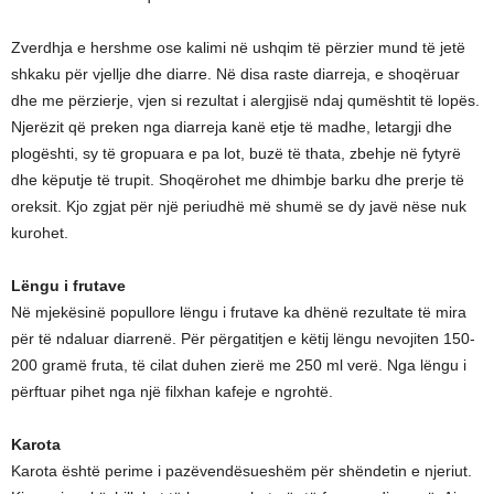
Zverdhja e hershme ose kalimi në ushqim të përzier mund të jetë
shkaku për vjellje dhe diarre. Në disa raste diarreja, e shoqëruar
dhe me përzierje, vjen si rezultat i alergjisë ndaj qumështit të lopës.
Njerëzit që preken nga diarreja kanë etje të madhe, letargji dhe
plogështi, sy të gropuara e pa lot, buzë të thata, zbehje në fytyrë
dhe këputje të trupit. Shoqërohet me dhimbje barku dhe prerje të
oreksit. Kjo zgjat për një periudhë më shumë se dy javë nëse nuk
kurohet.
Lëngu i frutave
Në mjekësinë popullore lëngu i frutave ka dhënë rezultate të mira
për të ndaluar diarrenë. Për përgatitjen e këtij lëngu nevojiten 150-
200 gramë fruta, të cilat duhen zierë me 250 ml verë. Nga lëngu i
përftuar pihet nga një filxhan kafeje e ngrohtë.
Karota
Karota është perime i pazëvendësueshëm për shëndetin e njeriut.