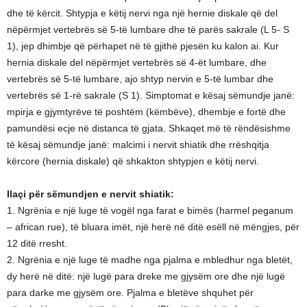
dhe të kërcit. Shtypja e këtij nervi nga një hernie diskale që del
nëpërmjet vertebrës së 5-të lumbare dhe të parës sakrale (L 5- S
1), jep dhimbje që përhapet në të gjithë pjesën ku kalon ai. Kur
hernia diskale del nëpërmjet vertebrës së 4-ët lumbare, dhe
vertebrës së 5-të lumbare, ajo shtyp nervin e 5-të lumbar dhe
vertebrës së 1-rë sakrale (S 1). Simptomat e kësaj sëmundje janë:
mpirja e gjymtyrëve të poshtëm (këmbëve), dhembje e fortë dhe
pamundësi ecje në distanca të gjata. Shkaqet më të rëndësishme
të kësaj sëmundje janë: malcimi i nervit shiatik dhe rrëshqitja
kërcore (hernia diskale) që shkakton shtypjen e këtij nervi.
Ilaçi për sëmundjen e nervit shiatik:
1. Ngrënia e një luge të vogël nga farat e bimës (harmel peganum
– african rue), të bluara imët, një herë në ditë esëll në mëngjes, për
12 ditë rresht.
2. Ngrënia e një luge të madhe nga pjalma e mbledhur nga bletët,
dy herë në ditë: një lugë para dreke me gjysëm ore dhe një lugë
para darke me gjysëm ore. Pjalma e bletëve shquhet për