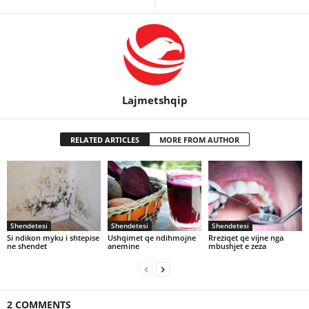
Lajmetshqip
RELATED ARTICLES
MORE FROM AUTHOR
Shendetesi
Shendetesi
Shendetesi
Si ndikon myku i shtepise
Ushqimet qe ndihmojne
Rreziqet qe vijne nga
ne shendet
anemine
mbushjet e zeza
2 COMMENTS