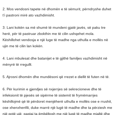
2. Mos vendosni tapete në dhomën e të sëmurit, përndryshe duhet
t’i pastroni mirë ato vazhdimisht.
3. Lani kokën sa më shumë të mundeni gjatë javës, së paku tre
herë, për të pastruar zbokthin me të cilin ushqehet mola.
Këshillohet vendosja e një luge të madhe nga uthulla e mollës në
ujin me të cilin lan kokën.
4. Lani mbulesat dhe batanijet e të gjithë familjes vazhdimisht në
mënyrë të rregullt.
5. Ajrosni dhomën dhe mundësoni që rrezet e diellit të futen në të.
6. Për kurimin e gjendjes së nxjerrjes së sekrecioneve dhe të
infeksionit të pjesës së sipërme të sistemit të frymëmarrjes
këshillojmë që të përdoret menjëherë uthulla e mollës ose e rrushit,
ose xhenxhenfili, duke marrë një lugë të madhe dhe ta përziesh me
një gotë ujë, pastaj ta ëmbëltosh me një lugë të madhe mjaltë dhe