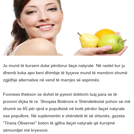
Ju mund të kurseni duke përdorur ilaçe natyrale. Në rastet kur ju
dhemb koka apo keni dhimbje të kyçeve mund të mendoni shumë
zgjidhje alternative në vend të marrjes së aspirinës.
Foxnews thekson se duhet të pyesni doktorin tuaj para se të
provoni diçka të re. Shoqata Botërore e Shëndetësisë pohon se më
shumë se 65 për qind e popullsisë në botë përdor ilaçet natyrale
ose popullore. Në suplementin e shëndetit të së shtunës, gazeta
“Tirana Observer” boton të gjitha ilaçet natyrale që kurojmë
sëmundjet më kryesore.