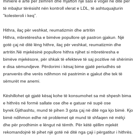
minierë e artë për zemrën dhe mjafton një sasi e vogël në ditë për
të mbajtur tërësisht nën kontroll vlerat e LDL, të ashtuquajturin
“kolesteroli i keq”.
Hithra, ilaç për veshkat, reumatizmin dhe artritin
Hithra, mbretëresha e bimëve popullore që pastron gjakun. Një
gotë çaj në ditë lëng hithre, ilaç për veshkat, reumatizmin dhe
artritin.Në mjekësinë popullore hithra njihet si mbretëresha e
bimëve mjekësore, për shkak të efekteve të saj pozitive në shërimin
e disa sëmundjeve. Përdorimi i kësaj bime gjatë periudhës së
pranverës dhe verës ndihmon në pastrimin e gjakut dhe tek të
sëmurët me anemi.
Këshillohet që gjatë kësaj kohe të konsumohet sa më shpesh bima
e hithrës në formë sallate ose dhe e gatuar në supë ose
byrek.Gjithashtu, mund të pihen 3 gota çaj në ditë nga kjo bimë. Kjo
bimë ndihmon edhe në problemet që mund të shfaqen në mëlçi
dhe për prodhimin e lëngut në tëmth. Për këtë qëllim mjekët
rekomandojnë të pihet një gotë në ditë nga çaji i përgatitur i hithrës.