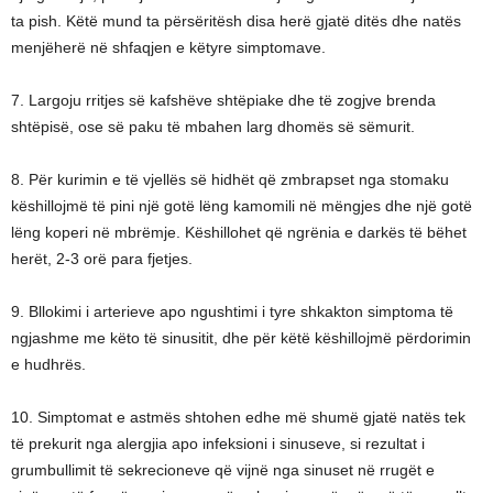
ta pish. Këtë mund ta përsëritësh disa herë gjatë ditës dhe natës
menjëherë në shfaqjen e këtyre simptomave.
7. Largoju rritjes së kafshëve shtëpiake dhe të zogjve brenda
shtëpisë, ose së paku të mbahen larg dhomës së sëmurit.
8. Për kurimin e të vjellës së hidhët që zmbrapset nga stomaku
këshillojmë të pini një gotë lëng kamomili në mëngjes dhe një gotë
lëng koperi në mbrëmje. Këshillohet që ngrënia e darkës të bëhet
herët, 2-3 orë para fjetjes.
9. Bllokimi i arterieve apo ngushtimi i tyre shkakton simptoma të
ngjashme me këto të sinusitit, dhe për këtë këshillojmë përdorimin
e hudhrës.
10. Simptomat e astmës shtohen edhe më shumë gjatë natës tek
të prekurit nga alergjia apo infeksioni i sinuseve, si rezultat i
grumbullimit të sekrecioneve që vijnë nga sinuset në rrugët e