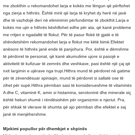
me zbokthin u rekomandohet larja e kokës me lëngun që përftohet
nga zierja e hithrës. Është mirë që larja të kryhet dy herë në javë
dhe të vazhdojë deri në eliminimin përfundimtar të zbokthit.Larja e
kokës me ujin e hithrës këshillohet edhe për ata, që kanë probleme
me rritjen e ngadaltë të flokut. Për të pasur flokë të gjatë e të
shëndetshëm rekomandohet larja e flokut me këtë bimë.Efektet
anësore të hithrës janë ende të panjohura. Por, është e dëmshme
të përdoret te personat, që kanë akumulime ujore si pasojë e
aktivitetit të kufizuar të zemrës dhe veshkave, pasi është një çaj që
nxit largimin e ujërave nga trupi.Hithra mund të përdoret në gatime
për të zëvendësuar spinaqin, mund të përdoret si sallatë ose të
zihet për supë.Hithra përmban sasi të konsiderueshme të vitaminës
A dhe C, vitaminë K, amin si histamina, serotoninë dhe minerale siç
është hekuri shumë i rëndësishëm për organizmin e njeriut. Pra,
për shkak të vlerave të shumta që ajo përmban dhe efektet e saj
janë të menjëhershme.
Mjekimi popullor për dhembjet e shpinës