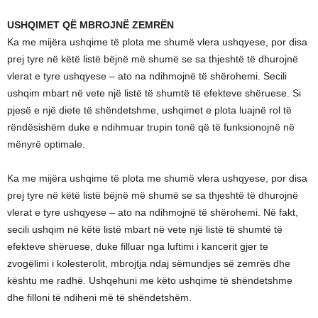
USHQIMET QË MBROJNË ZEMRËN
Ka me mijëra ushqime të plota me shumë vlera ushqyese, por disa
prej tyre në këtë listë bëjnë më shumë se sa thjeshtë të dhurojnë
vlerat e tyre ushqyese – ato na ndihmojnë të shërohemi. Secili
ushqim mbart në vete një listë të shumtë të efekteve shëruese. Si
pjesë e një diete të shëndetshme, ushqimet e plota luajnë rol të
rëndësishëm duke e ndihmuar trupin tonë që të funksionojnë në
mënyrë optimale.
Ka me mijëra ushqime të plota me shumë vlera ushqyese, por disa
prej tyre në këtë listë bëjnë më shumë se sa thjeshtë të dhurojnë
vlerat e tyre ushqyese – ato na ndihmojnë të shërohemi. Në fakt,
secili ushqim në këtë listë mbart në vete një listë të shumtë të
efekteve shëruese, duke filluar nga luftimi i kancerit gjer te
zvogëlimi i kolesterolit, mbrojtja ndaj sëmundjes së zemrës dhe
kështu me radhë. Ushqehuni me këto ushqime të shëndetshme
dhe filloni të ndiheni më të shëndetshëm.