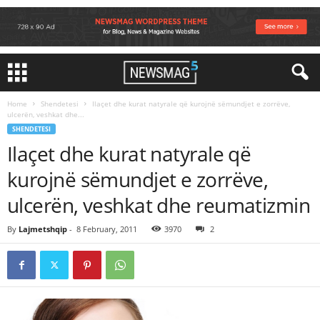
Home
Shendetesi
Ilaçet dhe kurat natyrale që kurojnë sëmundjet e zorrëve,
ulcerën, veshkat dhe...
SHENDETESI
Ilaçet dhe kurat natyrale që
kurojnë sëmundjet e zorrëve,
ulcerën, veshkat dhe reumatizmin
By
Lajmetshqip
-
8 February, 2011
3970
2