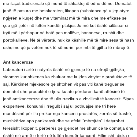
me ilaçet tradicionale që mund të shkaktojnë edhe dëme. Domatet
janë të pasura me betakaroten, likopen (substanca që u jep atyre
ngjyrën e kuqe) dhe me vitaminat më të mira dhe më efikase se
çdo gjë tjetër në luftën kundër plakjes.Jo më kot është cilësuar si
fryti më i përhapur në botë pas mollëve, bananeve, rrushit dhe
portokallieve. Në të vërtetë, nuk ka këshillë më të mirë sesa të hash
ushqime që jo vetëm nuk të sëmurin, por mbi të gjitha të mbrojnë.
Antikanceroze
Laboratori i artë i natyrës është në gjendje të na ofrojë gjithçka,
sidomos kur shkenca ka zbuluar me kujdes virtytet e produkteve të
saj. Kërkimet mjekësore që shtohen vit pas viti kanë treguar se
domatet dhe produktet e tjera ku ato përdoren kanë aftësinë të
jenë antikanceroze dhe të ulin rrezikun e zhvillimit të kancerit. Sipas
ekspertëve, konsumi i rregullt i saj ul pothuajse me tri herë
mundësinë për t‘u prekur nga kanceri i prostatës, zorrës së trashë,
mushkërive apo pankreasit dhe se efekti “mbrojtës” i detyrohet
tërësisht likopenit, përbërës që gjendet me shumicë te domatja dhe
është një armë e fortë në luftën kundër kancerit. Fillimisht, diçka e