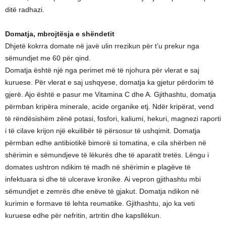
ditë radhazi.
Domatja, mbrojtësja e shëndetit
Dhjetë kokrra domate në javë ulin rrezikun për t’u prekur nga
sëmundjet me 60 për qind.
Domatja është një nga perimet më të njohura për vlerat e saj
kuruese. Për vlerat e saj ushqyese, domatja ka gjetur përdorim të
gjerë. Ajo është e pasur me Vitamina C dhe A. Gjithashtu, domatja
përmban kripëra minerale, acide organike etj. Ndër kripërat, vend
të rëndësishëm zënë potasi, fosfori, kaliumi, hekuri, magnezi raporti
i të cilave krijon një ekuilibër të përsosur të ushqimit. Domatja
përmban edhe antibiotikë bimorë si tomatina, e cila shërben në
shërimin e sëmundjeve të lëkurës dhe të aparatit tretës. Lëngu i
domates ushtron ndikim të madh në shërimin e plagëve të
infektuara si dhe të ulcerave kronike. Ai vepron gjithashtu mbi
sëmundjet e zemrës dhe enëve të gjakut. Domatja ndikon në
kurimin e formave të lehta reumatike. Gjithashtu, ajo ka veti
kuruese edhe për nefritin, artritin dhe kapsllëkun.