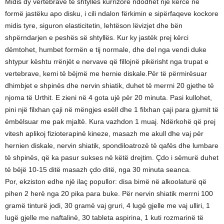
Midis dy vertebrave të shtyllës kurrizore ndodhet një kërce në
formë jastëku apo disku, i cili ndalon fërkimin e sipërfaqeve kockore
midis tyre, siguron elasticitetin, lehtëson lëvizjet dhe bën
shpërndarjen e peshës së shtyllës. Kur ky jastëk prej kërci
dëmtohet, humbet formën e tij normale, dhe del nga vendi duke
shtypur kështu rrënjët e nervave që fillojnë pikërisht nga trupat e
vertebrave, kemi të bëjmë me hernie diskale.Për të përmirësuar
dhimbjet e shpinës dhe nervin shiatik, duhet të merrni 20 gjethe të
njoma të Urthit. E zieni në 4 gota ujë për 20 minuta. Pasi kullohet,
pini një filxhan çaji në mëngjes esëll dhe 1 filxhan çaji para gjumit të
ëmbëlsuar me pak mjaltë. Kura vazhdon 1 muaj. Ndërkohë që prej
vitesh aplikoj fizioterapinë kineze, masazh me akull dhe vaj për
hernien diskale, nervin shiatik, spondiloatrozë të qafës dhe lumbare
të shpinës, që ka pasur sukses në këtë drejtim. Çdo i sëmurë duhet
të bëjë 10-15 ditë masazh çdo ditë, nga 30 minuta seanca.
Por, ekziston edhe një ilaç popullor: disa bimë në alkoolaturë që
pihen 2 herë nga 20 pika para buke. Për nervin shiatik merrni 100
gramë tinturë jodi, 30 gramë vaj gruri, 4 lugë gjelle me vaj ulliri, 1
lugë gjelle me naftalinë, 30 tableta aspirina, 1 kuti rozmarinë të