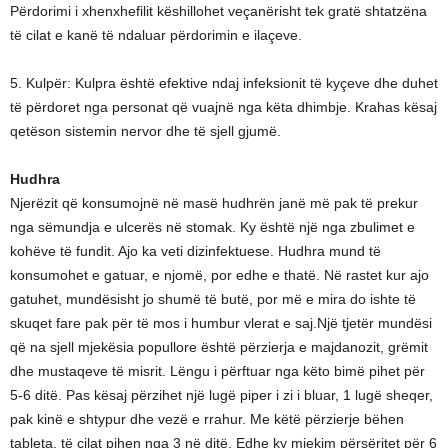
Përdorimi i xhenxhefilit këshillohet veçanërisht tek gratë shtatzëna
të cilat e kanë të ndaluar përdorimin e ilaçeve.
5. Kulpër: Kulpra është efektive ndaj infeksionit të kyçeve dhe duhet
të përdoret nga personat që vuajnë nga këta dhimbje. Krahas kësaj
qetëson sistemin nervor dhe të sjell gjumë.
Hudhra
Njerëzit që konsumojnë në masë hudhrën janë më pak të prekur
nga sëmundja e ulcerës në stomak. Ky është një nga zbulimet e
kohëve të fundit. Ajo ka veti dizinfektuese. Hudhra mund të
konsumohet e gatuar, e njomë, por edhe e thatë. Në rastet kur ajo
gatuhet, mundësisht jo shumë të butë, por më e mira do ishte të
skuqet fare pak për të mos i humbur vlerat e saj.Një tjetër mundësi
që na sjell mjekësia popullore është përzierja e majdanozit, grëmit
dhe mustaqeve të misrit. Lëngu i përftuar nga këto bimë pihet për
5-6 ditë. Pas kësaj përzihet një lugë piper i zi i bluar, 1 lugë sheqer,
pak kinë e shtypur dhe vezë e rrahur. Me këtë përzierje bëhen
tableta, të cilat pihen nga 3 në ditë. Edhe ky mjekim përsëritet për 6