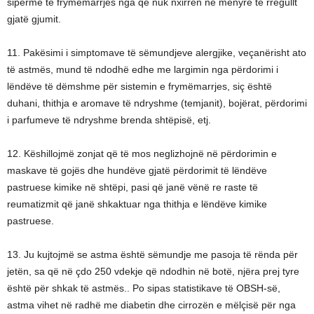
sipërme të frymëmarrjes nga që nuk nxirren në mënyrë të rregullt
gjatë gjumit.
11. Pakësimi i simptomave të sëmundjeve alergjike, veçanërisht ato
të astmës, mund të ndodhë edhe me largimin nga përdorimi i
lëndëve të dëmshme për sistemin e frymëmarrjes, siç është
duhani, thithja e aromave të ndryshme (temjanit), bojërat, përdorimi
i parfumeve të ndryshme brenda shtëpisë, etj.
12. Këshillojmë zonjat që të mos neglizhojnë në përdorimin e
maskave të gojës dhe hundëve gjatë përdorimit të lëndëve
pastruese kimike në shtëpi, pasi që janë vënë re raste të
reumatizmit që janë shkaktuar nga thithja e lëndëve kimike
pastruese.
13. Ju kujtojmë se astma është sëmundje me pasoja të rënda për
jetën, sa që në çdo 250 vdekje që ndodhin në botë, njëra prej tyre
është për shkak të astmës.. Po sipas statistikave të OBSH-së,
astma vihet në radhë me diabetin dhe cirrozën e mëlçisë për nga