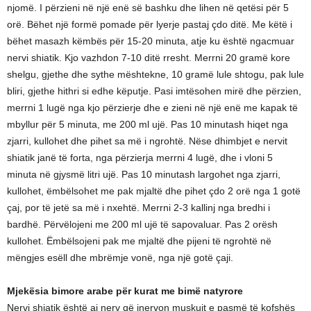
njomë. I përzieni në një enë së bashku dhe lihen në qetësi për 5
orë. Bëhet një formë pomade për lyerje pastaj çdo ditë. Me këtë i
bëhet masazh këmbës për 15-20 minuta, atje ku është ngacmuar
nervi shiatik. Kjo vazhdon 7-10 ditë rresht. Merrni 20 gramë kore
shelgu, gjethe dhe sythe mështekne, 10 gramë lule shtogu, pak lule
bliri, gjethe hithri si edhe këputje. Pasi imtësohen mirë dhe përzien,
merrni 1 lugë nga kjo përzierje dhe e zieni në një enë me kapak të
mbyllur për 5 minuta, me 200 ml ujë. Pas 10 minutash hiqet nga
zjarri, kullohet dhe pihet sa më i ngrohtë. Nëse dhimbjet e nervit
shiatik janë të forta, nga përzierja merrni 4 lugë, dhe i vloni 5
minuta në gjysmë litri ujë. Pas 10 minutash largohet nga zjarri,
kullohet, ëmbëlsohet me pak mjaltë dhe pihet çdo 2 orë nga 1 gotë
çaj, por të jetë sa më i nxehtë. Merrni 2-3 kallinj nga bredhi i
bardhë. Përvëlojeni me 200 ml ujë të sapovaluar. Pas 2 orësh
kullohet. Ëmbëlsojeni pak me mjaltë dhe pijeni të ngrohtë në
mëngjes esëll dhe mbrëmje vonë, nga një gotë çaji.
Mjekësia bimore arabe për kurat me bimë natyrore
Nervi shiatik është ai nerv që inervon muskujt e pasmë të kofshës