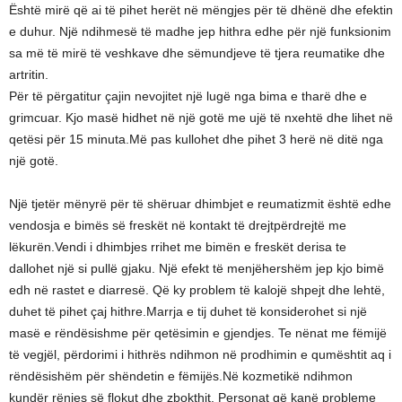
Është mirë që ai të pihet herët në mëngjes për të dhënë dhe efektin
e duhur. Një ndihmesë të madhe jep hithra edhe për një funksionim
sa më të mirë të veshkave dhe sëmundjeve të tjera reumatike dhe
artritin.
Për të përgatitur çajin nevojitet një lugë nga bima e tharë dhe e
grimcuar. Kjo masë hidhet në një gotë me ujë të nxehtë dhe lihet në
qetësi për 15 minuta.Më pas kullohet dhe pihet 3 herë në ditë nga
një gotë.
Një tjetër mënyrë për të shëruar dhimbjet e reumatizmit është edhe
vendosja e bimës së freskët në kontakt të drejtpërdrejtë me
lëkurën.Vendi i dhimbjes rrihet me bimën e freskët derisa te
dallohet një si pullë gjaku. Një efekt të menjëhershëm jep kjo bimë
edh në rastet e diarresë. Që ky problem të kalojë shpejt dhe lehtë,
duhet të pihet çaj hithre.Marrja e tij duhet të konsiderohet si një
masë e rëndësishme për qetësimin e gjendjes. Te nënat me fëmijë
të vegjël, përdorimi i hithrës ndihmon në prodhimin e qumështit aq i
rëndësishëm për shëndetin e fëmijës.Në kozmetikë ndihmon
kundër rënies së flokut dhe zbokthit. Personat që kanë probleme