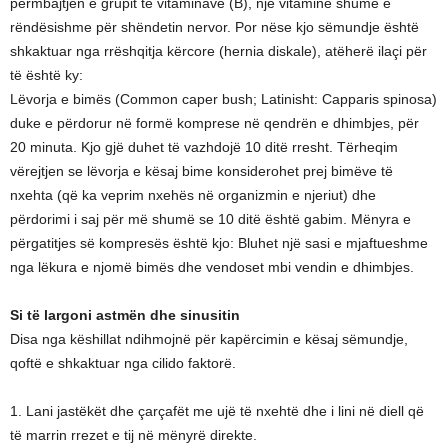
përmbajtjen e grupit të vitaminave (B), një vitaminë shumë e
rëndësishme për shëndetin nervor. Por nëse kjo sëmundje është
shkaktuar nga rrëshqitja kërcore (hernia diskale), atëherë ilaçi për
të është ky:
Lëvorja e bimës (Common caper bush; Latinisht: Capparis spinosa)
duke e përdorur në formë komprese në qendrën e dhimbjes, për
20 minuta. Kjo gjë duhet të vazhdojë 10 ditë rresht. Tërheqim
vërejtjen se lëvorja e kësaj bime konsiderohet prej bimëve të
nxehta (që ka veprim nxehës në organizmin e njeriut) dhe
përdorimi i saj për më shumë se 10 ditë është gabim. Mënyra e
përgatitjes së kompresës është kjo: Bluhet një sasi e mjaftueshme
nga lëkura e njomë bimës dhe vendoset mbi vendin e dhimbjes.
Si të largoni astmën dhe sinusitin
Disa nga këshillat ndihmojnë për kapërcimin e kësaj sëmundje,
qoftë e shkaktuar nga cilido faktorë.
1. Lani jastëkët dhe çarçafët me ujë të nxehtë dhe i lini në diell që
të marrin rrezet e tij në mënyrë direkte.