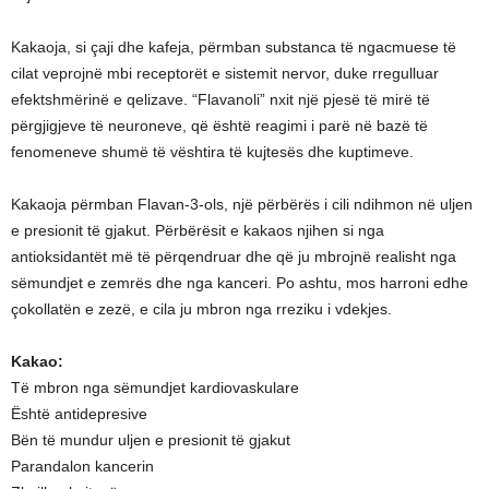
Kakaoja, si çaji dhe kafeja, përmban substanca të ngacmuese të
cilat veprojnë mbi receptorët e sistemit nervor, duke rregulluar
efektshmërinë e qelizave. “Flavanoli” nxit një pjesë të mirë të
përgjigjeve të neuroneve, që është reagimi i parë në bazë të
fenomeneve shumë të vështira të kujtesës dhe kuptimeve.
Kakaoja përmban Flavan-3-ols, një përbërës i cili ndihmon në uljen
e presionit të gjakut. Përbërësit e kakaos njihen si nga
antioksidantët më të përqendruar dhe që ju mbrojnë realisht nga
sëmundjet e zemrës dhe nga kanceri. Po ashtu, mos harroni edhe
çokollatën e zezë, e cila ju mbron nga rreziku i vdekjes.
Kakao:
Të mbron nga sëmundjet kardiovaskulare
Është antidepresive
Bën të mundur uljen e presionit të gjakut
Parandalon kancerin