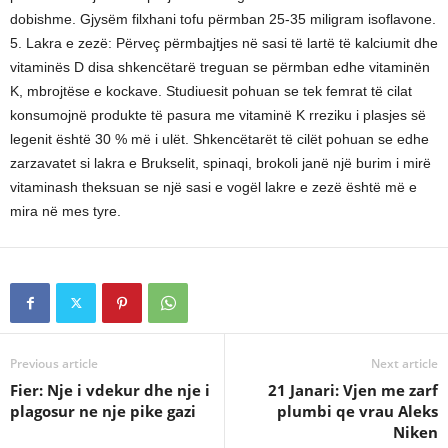
dobishme. Gjysëm filxhani tofu përmban 25-35 miligram isoflavone.
5. Lakra e zezë: Përveç përmbajtjes në sasi të lartë të kalciumit dhe
vitaminës D disa shkencëtarë treguan se përmban edhe vitaminën
K, mbrojtëse e kockave. Studiuesit pohuan se tek femrat të cilat
konsumojnë produkte të pasura me vitaminë K rreziku i plasjes së
legenit është 30 % më i ulët. Shkencëtarët të cilët pohuan se edhe
zarzavatet si lakra e Brukselit, spinaqi, brokoli janë një burim i mirë
vitaminash theksuan se një sasi e vogël lakre e zezë është më e
mira në mes tyre.
Previous article
Next article
Fier: Nje i vdekur dhe nje i
21 Janari: Vjen me zarf
plagosur ne nje pike gazi
plumbi qe vrau Aleks
Niken