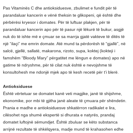
Pas Vitaminës C dhe antioksiduesve, zbulimet e fundit për të
parandaluar kancerin e vënë theksin te glikopeni, që është dhe
përbërësi kryesor i domates. Për të luftuar plakjen, për të
parandaluar kancerin apo për të pasur një lëkurë të bukur, asgjë
nuk do të ishte më e çmuar se sa marrja gjatë vakteve të ditës të
një “ilaçi” me emrin domate. Atë mund ta përdorësh të “gjallë”, në
salcë, gjellë, sallatë, makarona, rizoto, supa, koktej (kokteji i
famshëm “Bloody Mary” përgatitet me lëngun e domates) apo në
gatime të ndryshme, për të cilat nuk është e nevojshme të
konsultohesh me ndonjë mjek apo të kesh recetë për t‘i blerë.
Antioksiduese
Është vërtetuar se domatet kanë veti magjike, janë të shijshme,
ekonomike, por mbi të gjitha janë aleate të çmuara për shëndetin.
Prania e madhe e antioksiduesve shkatërron radikalet e lira,
cilësohet nga shumë ekspertë si dhurata e natyrës, prandaj
domatet luftojnë sëmundjet. Është zbuluar se këto substanca
arrijnë rezultate të shkëlqyera, madje mund të krahasohen edhe