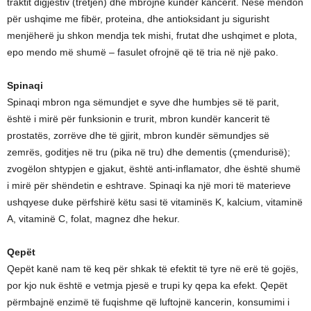
traktit digjestiv (tretjen) dhe mbrojnë kundër kancerit. Nëse mendon
për ushqime me fibër, proteina, dhe antioksidant ju sigurisht
menjëherë ju shkon mendja tek mishi, frutat dhe ushqimet e plota,
epo mendo më shumë – fasulet ofrojnë që të tria në një pako.
Spinaqi
Spinaqi mbron nga sëmundjet e syve dhe humbjes së të parit,
është i mirë për funksionin e trurit, mbron kundër kancerit të
prostatës, zorrëve dhe të gjirit, mbron kundër sëmundjes së
zemrës, goditjes në tru (pika në tru) dhe dementis (çmendurisë);
zvogëlon shtypjen e gjakut, është anti-inflamator, dhe është shumë
i mirë për shëndetin e eshtrave. Spinaqi ka një mori të materieve
ushqyese duke përfshirë këtu sasi të vitaminës K, kalcium, vitaminë
A, vitaminë C, folat, magnez dhe hekur.
Qepët
Qepët kanë nam të keq për shkak të efektit të tyre në erë të gojës,
por kjo nuk është e vetmja pjesë e trupi ky qepa ka efekt. Qepët
përmbajnë enzimë të fuqishme që luftojnë kancerin, konsumimi i