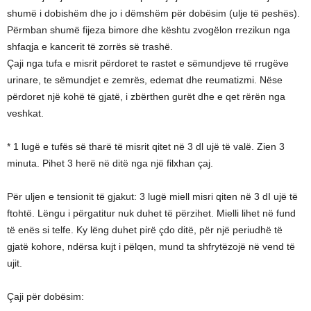
shumë i dobishëm dhe jo i dëmshëm për dobësim (ulje të peshës).
Përmban shumë fijeza bimore dhe kështu zvogëlon rrezikun nga
shfaqja e kancerit të zorrës së trashë.
Çaji nga tufa e misrit përdoret te rastet e sëmundjeve të rrugëve
urinare, te sëmundjet e zemrës, edemat dhe reumatizmi. Nëse
përdoret një kohë të gjatë, i zbërthen gurët dhe e qet rërën nga
veshkat.
* 1 lugë e tufës së tharë të misrit qitet në 3 dl ujë të valë. Zien 3
minuta. Pihet 3 herë në ditë nga një filxhan çaj.
Për uljen e tensionit të gjakut: 3 lugë miell misri qiten në 3 dI ujë të
ftohtë. Lëngu i përgatitur nuk duhet të përzihet. Mielli lihet në fund
të enës si telfe. Ky lëng duhet pirë çdo ditë, për një periudhë të
gjatë kohore, ndërsa kujt i pëlqen, mund ta shfrytëzojë në vend të
ujit.
Çaji për dobësim: