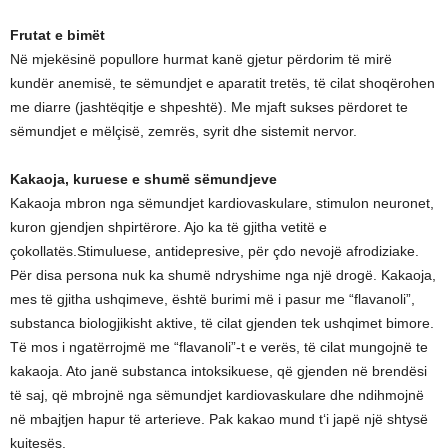
Frutat e bimët
Në mjekësinë popullore hurmat kanë gjetur përdorim të mirë
kundër anemisë, te sëmundjet e aparatit tretës, të cilat shoqërohen
me diarre (jashtëqitje e shpeshtë). Me mjaft sukses përdoret te
sëmundjet e mëlçisë, zemrës, syrit dhe sistemit nervor.
Kakaoja, kuruese e shumë sëmundjeve
Kakaoja mbron nga sëmundjet kardiovaskulare, stimulon neuronet,
kuron gjendjen shpirtërore. Ajo ka të gjitha vetitë e
çokollatës.Stimuluese, antidepresive, për çdo nevojë afrodiziake.
Për disa persona nuk ka shumë ndryshime nga një drogë. Kakaoja,
mes të gjitha ushqimeve, është burimi më i pasur me “flavanoli”,
substanca biologjikisht aktive, të cilat gjenden tek ushqimet bimore.
Të mos i ngatërrojmë me “flavanoli”-t e verës, të cilat mungojnë te
kakaoja. Ato janë substanca intoksikuese, që gjenden në brendësi
të saj, që mbrojnë nga sëmundjet kardiovaskulare dhe ndihmojnë
në mbajtjen hapur të arterieve. Pak kakao mund t‘i japë një shtysë
kujtesës.