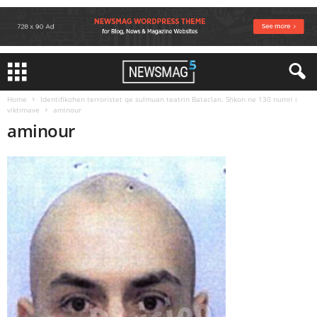
Home
Identifikohen terroristet qe sulmuan teatrin Bataclan. Shkon ne 130 numri i
viktimave
aminour
aminour