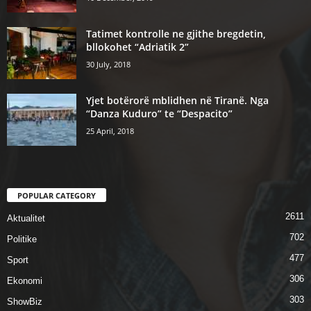
Tatimet kontrolle ne gjithe bregdetin,
bllokohet “Adriatik 2”
30 July, 2018
Yjet botërorë mblidhen në Tiranë. Nga
“Danza Kuduro” te “Despacito”
25 April, 2018
POPULAR CATEGORY
2611
Aktualitet
702
Politike
477
Sport
306
Ekonomi
303
ShowBiz