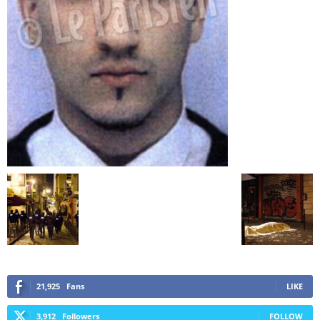
21,925
Fans
LIKE
3,912
Followers
FOLLOW