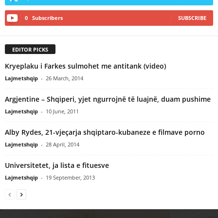
0
Subscribers
SUBSCRIBE
EDITOR PICKS
Kryeplaku i Farkes sulmohet me antitank (video)
Lajmetshqip
-
26 March, 2014
Argjentine – Shqiperi, yjet ngurrojnë të luajnë, duam pushime
Lajmetshqip
-
10 June, 2011
Alby Rydes, 21-vjeçarja shqiptaro-kubaneze e filmave porno
Lajmetshqip
-
28 April, 2014
Universitetet, ja lista e fituesve
Lajmetshqip
-
19 September, 2013