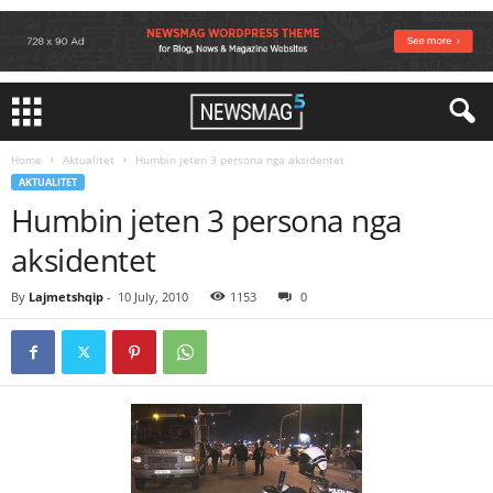
Home
Aktualitet
Humbin jeten 3 persona nga aksidentet
AKTUALITET
Humbin jeten 3 persona nga
aksidentet
By
Lajmetshqip
-
10 July, 2010
1153
0