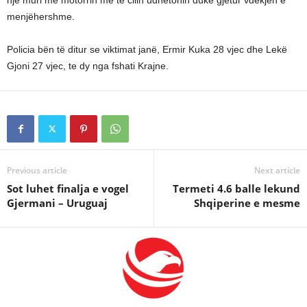
nje muri me motorrin me të cilin udhëtonin duke gjetur vdekjen e
menjëhershme.
Policia bën të ditur se viktimat janë, Ermir Kuka 28 vjec dhe Lekë
Gjoni 27 vjec, te dy nga fshati Krajne.
Previous article
Next article
Sot luhet finalja e vogel
Termeti 4.6 balle lekund
Gjermani – Uruguaj
Shqiperine e mesme