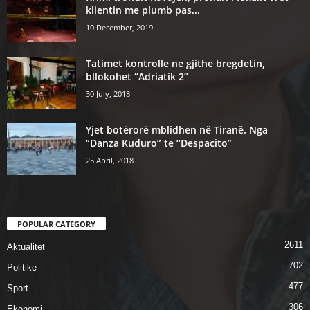
klientin me plumb pas...
10 December, 2019
Tatimet kontrolle ne gjithe bregdetin,
bllokohet “Adriatik 2”
30 July, 2018
Yjet botërorë mblidhen në Tiranë. Nga
“Danza Kuduro” te “Despacito”
25 April, 2018
POPULAR CATEGORY
2611
Aktualitet
702
Politike
477
Sport
306
Ekonomi