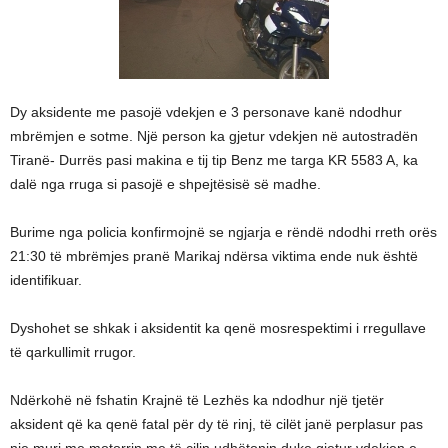
Dy aksidente me pasojë vdekjen e 3 personave kanë ndodhur
mbrëmjen e sotme. Një person ka gjetur vdekjen në autostradën
Tiranë- Durrës pasi makina e tij tip Benz me targa KR 5583 A, ka
dalë nga rruga si pasojë e shpejtësisë së madhe.
Burime nga policia konfirmojnë se ngjarja e rëndë ndodhi rreth orës
21:30 të mbrëmjes pranë Marikaj ndërsa viktima ende nuk është
identifikuar.
Dyshohet se shkak i aksidentit ka qenë mosrespektimi i rregullave
të qarkullimit rrugor.
Ndërkohë në fshatin Krajnë të Lezhës ka ndodhur një tjetër
aksident që ka qenë fatal për dy të rinj, të cilët janë perplasur pas