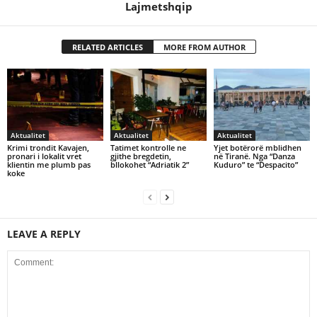
Lajmetshqip
RELATED ARTICLES
MORE FROM AUTHOR
Aktualitet
Aktualitet
Aktualitet
Krimi trondit Kavajen,
Tatimet kontrolle ne
Yjet botërorë mblidhen
pronari i lokalit vret
gjithe bregdetin,
në Tiranë. Nga “Danza
klientin me plumb pas
bllokohet “Adriatik 2”
Kuduro” te “Despacito”
koke
LEAVE A REPLY