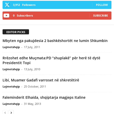
3,912
Followers
FOLLOW
0
Subscribers
SUBSCRIBE
EDITOR PICKS
Mbyten nga pakujdesia 2 bashkëshortët ne lumin Shkumbin
Lajmetshqip
-
17 July, 2011
Rrëzohet edhe Muçmata:PD “shuplakë” për herë të dytë
Presidentit Topi
Lajmetshqip
-
13 July, 2010
Libi, Muamer Gadafi varroset në shkretëtirë
Lajmetshqip
-
25 October, 2011
Faleminderit Elhaida, shqiptarja magjeps Italine
Lajmetshqip
-
31 May, 2013