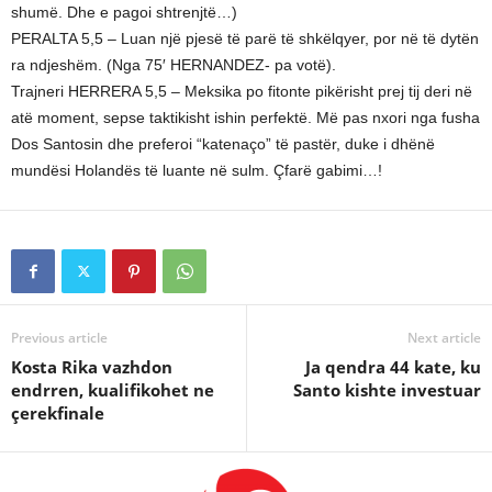
shumë. Dhe e pagoi shtrenjtë…)
PERALTA 5,5 – Luan një pjesë të parë të shkëlqyer, por në të dytën
ra ndjeshëm. (Nga 75′ HERNANDEZ- pa votë).
Trajneri HERRERA 5,5 – Meksika po fitonte pikërisht prej tij deri në
atë moment, sepse taktikisht ishin perfektë. Më pas nxori nga fusha
Dos Santosin dhe preferoi “katenaço” të pastër, duke i dhënë
mundësi Holandës të luante në sulm. Çfarë gabimi…!
Previous article
Next article
Kosta Rika vazhdon
Ja qendra 44 kate, ku
endrren, kualifikohet ne
Santo kishte investuar
çerekfinale