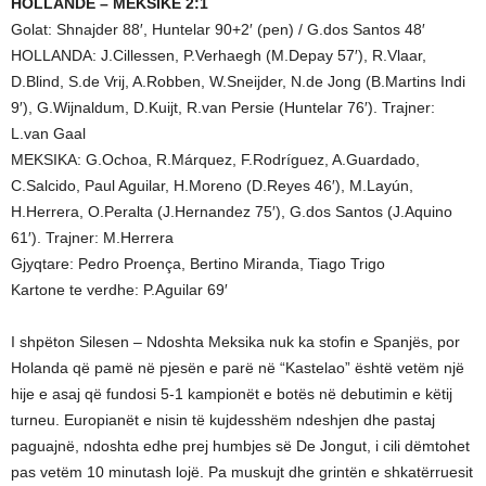
HOLLANDE – MEKSIKE 2:1
Golat: Shnajder 88′, Huntelar 90+2′ (pen) / G.dos Santos 48′
HOLLANDA: J.Cillessen, P.Verhaegh (M.Depay 57′), R.Vlaar,
D.Blind, S.de Vrij, A.Robben, W.Sneijder, N.de Jong (B.Martins Indi
9′), G.Wijnaldum, D.Kuijt, R.van Persie (Huntelar 76′). Trajner:
L.van Gaal
MEKSIKA: G.Ochoa, R.Márquez, F.Rodríguez, A.Guardado,
C.Salcido, Paul Aguilar, H.Moreno (D.Reyes 46′), M.Layún,
H.Herrera, O.Peralta (J.Hernandez 75′), G.dos Santos (J.Aquino
61′). Trajner: M.Herrera
Gjyqtare: Pedro Proença, Bertino Miranda, Tiago Trigo
Kartone te verdhe: P.Aguilar 69′
I shpëton Silesen – Ndoshta Meksika nuk ka stofin e Spanjës, por
Holanda që pamë në pjesën e parë në “Kastelao” është vetëm një
hije e asaj që fundosi 5-1 kampionët e botës në debutimin e këtij
turneu. Europianët e nisin të kujdesshëm ndeshjen dhe pastaj
paguajnë, ndoshta edhe prej humbjes së De Jongut, i cili dëmtohet
pas vetëm 10 minutash lojë. Pa muskujt dhe grintën e shkatërruesit