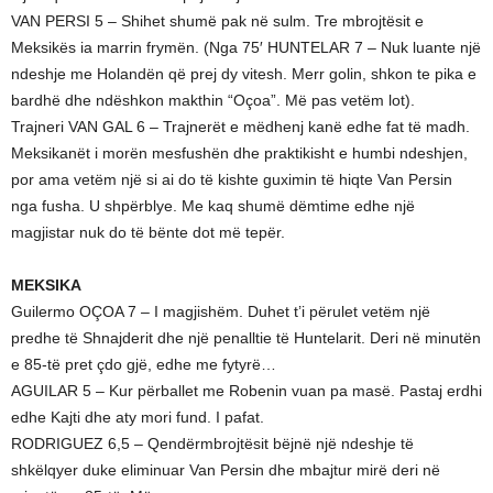
VAN PERSI 5 – Shihet shumë pak në sulm. Tre mbrojtësit e
Meksikës ia marrin frymën. (Nga 75′ HUNTELAR 7 – Nuk luante një
ndeshje me Holandën që prej dy vitesh. Merr golin, shkon te pika e
bardhë dhe ndëshkon makthin “Oçoa”. Më pas vetëm lot).
Trajneri VAN GAL 6 – Trajnerët e mëdhenj kanë edhe fat të madh.
Meksikanët i morën mesfushën dhe praktikisht e humbi ndeshjen,
por ama vetëm një si ai do të kishte guximin të hiqte Van Persin
nga fusha. U shpërblye. Me kaq shumë dëmtime edhe një
magjistar nuk do të bënte dot më tepër.
MEKSIKA
Guilermo OÇOA 7 – I magjishëm. Duhet t’i përulet vetëm një
predhe të Shnajderit dhe një penalltie të Huntelarit. Deri në minutën
e 85-të pret çdo gjë, edhe me fytyrë…
AGUILAR 5 – Kur përballet me Robenin vuan pa masë. Pastaj erdhi
edhe Kajti dhe aty mori fund. I pafat.
RODRIGUEZ 6,5 – Qendërmbrojtësit bëjnë një ndeshje të
shkëlqyer duke eliminuar Van Persin dhe mbajtur mirë deri në