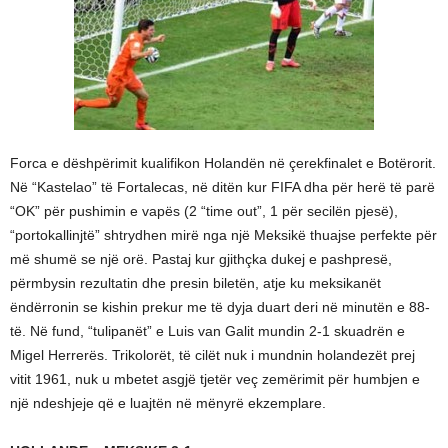
Forca e dëshpërimit kualifikon Holandën në çerekfinalet e Botërorit.
Në “Kastelao” të Fortalecas, në ditën kur FIFA dha për herë të parë
“OK” për pushimin e vapës (2 “time out”, 1 për secilën pjesë),
“portokallinjtë” shtrydhen mirë nga një Meksikë thuajse perfekte për
më shumë se një orë. Pastaj kur gjithçka dukej e pashpresë,
përmbysin rezultatin dhe presin biletën, atje ku meksikanët
ëndërronin se kishin prekur me të dyja duart deri në minutën e 88-
të. Në fund, “tulipanët” e Luis van Galit mundin 2-1 skuadrën e
Migel Herrerës. Trikolorët, të cilët nuk i mundnin holandezët prej
vitit 1961, nuk u mbetet asgjë tjetër veç zemërimit për humbjen e
një ndeshjeje që e luajtën në mënyrë ekzemplare.