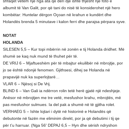
shfaqet vetëm një nga ata që deri dje ishte thjesht një foto e
albumit të Van Galit, por që tani do nisë të konsiderohet një hero
kombëtar: Huntelar dërgon Oçoan në krahun e kundërt dhe
Holandës brenda 5 minutave i kalon ferri dhe parajsa përpara syve.
NOTAT
HOLANDA
SILESEN 5,5 – Kur topi mbërrin në zonën e tij Holanda dridhet. Më
shumë se kaq nuk mund të thuhet për të.
DE VRIJ 6 – Mjaftueshëm për të mbajtur ekuilibër në mbrojtje, por
jo se është ndonjë fenomen. Gjithsesi, dihej se Holanda në
prapavijë nuk ka superlojtarë…
VLAR 6 – Njësoj si De Vrij.
BLIND 6 – Van Gali ia ndërron rolin tetë herë gjatë një ndeshjeje.
Anësor në mbrojtjen me tre vetë, mesfushor krahu, mbrojtës, më
pas mesfushor sulmues. Ia del pak a shumë në të gjitha rolet.
VERHAEG 5 – Ishte lojtari i dytë në historinë e Holandës që
debutonte në fazën me eliminim direkt, por ja që debutimi i tij qe
për t’u harruar. (Nga 56′ DEPAJ 6,5 – Hyn dhe sërish ndryshon