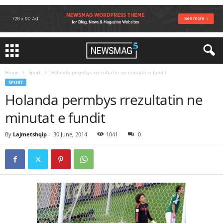
Home
Sport
Holanda permbys rrezultatin ne minutat e fundit
SPORT
Holanda permbys rrezultatin ne
minutat e fundit
By
Lajmetshqip
-
30 June, 2014
1041
0