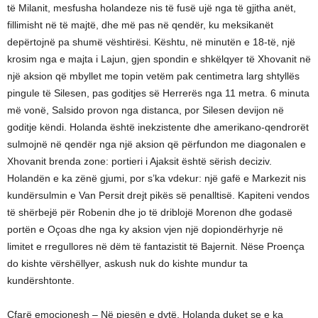
të Milanit, mesfusha holandeze nis të fusë ujë nga të gjitha anët,
fillimisht në të majtë, dhe më pas në qendër, ku meksikanët
depërtojnë pa shumë vështirësi. Kështu, në minutën e 18-të, një
krosim nga e majta i Lajun, gjen spondin e shkëlqyer të Xhovanit në
një aksion që mbyllet me topin vetëm pak centimetra larg shtyllës
pingule të Silesen, pas goditjes së Herrerës nga 11 metra. 6 minuta
më vonë, Salsido provon nga distanca, por Silesen devijon në
goditje këndi. Holanda është inekzistente dhe amerikano-qendrorët
sulmojnë në qendër nga një aksion që përfundon me diagonalen e
Xhovanit brenda zone: portieri i Ajaksit është sërish deciziv.
Holandën e ka zënë gjumi, por s’ka vdekur: një gafë e Markezit nis
kundërsulmin e Van Persit drejt pikës së penalltisë. Kapiteni vendos
të shërbejë për Robenin dhe jo të driblojë Morenon dhe godasë
portën e Oçoas dhe nga ky aksion vjen një dopiondërhyrje në
limitet e rregullores në dëm të fantazistit të Bajernit. Nëse Proença
do kishte vërshëllyer, askush nuk do kishte mundur ta
kundërshtonte.
Çfarë emocionesh – Në pjesën e dytë, Holanda duket se e ka