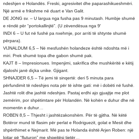
ndeshjen e Holandës. Freski, agresivitet dhe paparashikueshmëri.
Një armë e frikshme në duart e Van Galit.
DE JONG sv. – U largua nga fusha pas 9 minutash. Humbje shumë
e rëndë për “portokallinjtë”. (U zëvendësua nga 9′
INDI 6 – U fut në fushë pa nxehmje, por arriti të shtynte shumë
përpara).
VIJNALDUM 6,5 – Në mesfushën holandeze është ndoshta më i
miri. Prek shumë topa dhe gabon shumë pak.
KAJT 8 – Impresionues. Impenjimi, sakrifica dhe mushkëritë e këtij
djaloshi janë diçka unike. Gjigant.
SHNAJDER 6,5 – Të jemi të sinqertë: deri 5 minuta para
përfundimit të ndeshjes nota për të ishte gati: më i dobëti në fushë.
Jashtë rolit dhe jashtë ndeshjes. Pastaj erdhi ajo gjuajtje me plot
zemërim, por shpëtimtare për Holandën. Në kohën e duhur dhe në
momentin e duhur…
ROBEN 8,5 – Thjesht i jashtëzakonshëm. Për të gjitha. Në këtë
Botëror mund të flasim për perlat e Rodriguezit, golat e Mesit dhe
shpërthimet e Nejmarit. Më pas te Holanda është Arjen Roben: një
lojtar që “fluturon” me shpejtësi tjetër…