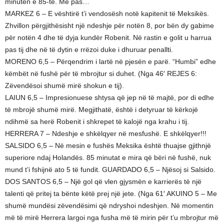
minutën e 85-të. Më pas…
MARKEZ 6 – E vështirë t’i vendosësh notë kapitenit të Meksikës.
Zhvillon përgjithësisht një ndeshje për notën 8, por bën dy gabime
për notën 4 dhe të dyja kundër Robenit. Në rastin e golit u harrua
pas tij dhe në të dytin e rrëzoi duke i dhuruar penallti.
MORENO 6,5 – Përqendrim i lartë në pjesën e parë. “Humbi” edhe
këmbët në fushë për të mbrojtur si duhet. (Nga 46′ REJES 6:
Zëvendësoi shumë mirë shokun e tij).
LAIUN 6,5 – Impresionuese shtysa që jep në të majtë, por di edhe
të mbrojë shumë mirë. Megjithatë, është i detyruar të kërkojë
ndihmë sa herë Robenit i shkrepet të kalojë nga krahu i tij.
HERRERA 7 – Ndeshje e shkëlqyer në mesfushë. E shkëlqyer!!!
SALSIDO 6,5 – Në mesin e fushës Meksika është thuajse gjithnjë
superiore ndaj Holandës. 85 minutat e mira që bëri në fushë, nuk
mund t’i fshijnë ato 5 të fundit. GUARDADO 6,5 – Njësoj si Salsido.
DOS SANTOS 6,5 – Një gol që vlen gjysmën e karrierës të një
talenti që pritej ta bënte këtë prej një jete. (Nga 61′ AKUINO 5 – Me
shumë mundësi zëvendësimi që ndryshoi ndeshjen. Në momentin
më të mirë Herrera largoi nga fusha më të mirin për t’u mbrojtur më