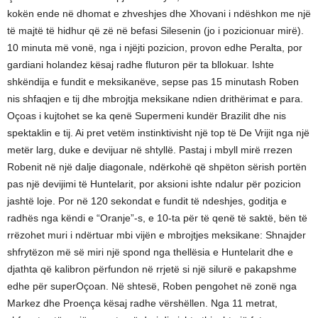
kokën ende në dhomat e zhveshjes dhe Xhovani i ndëshkon me një
të majtë të hidhur që zë në befasi Silesenin (jo i pozicionuar mirë).
10 minuta më vonë, nga i njëjti pozicion, provon edhe Peralta, por
gardiani holandez kësaj radhe fluturon për ta bllokuar. Ishte
shkëndija e fundit e meksikanëve, sepse pas 15 minutash Roben
nis shfaqjen e tij dhe mbrojtja meksikane ndien drithërimat e para.
Oçoas i kujtohet se ka qenë Supermeni kundër Brazilit dhe nis
spektaklin e tij. Ai pret vetëm instinktivisht një top të De Vrijit nga një
metër larg, duke e devijuar në shtyllë. Pastaj i mbyll mirë rrezen
Robenit në një dalje diagonale, ndërkohë që shpëton sërish portën
pas një devijimi të Huntelarit, por aksioni ishte ndalur për pozicion
jashtë loje. Por në 120 sekondat e fundit të ndeshjes, goditja e
radhës nga këndi e “Oranje”-s, e 10-ta për të qenë të saktë, bën të
rrëzohet muri i ndërtuar mbi vijën e mbrojtjes meksikane: Shnajder
shfrytëzon më së miri një spond nga thellësia e Huntelarit dhe e
djathta që kalibron përfundon në rrjetë si një silurë e pakapshme
edhe për superOçoan. Në shtesë, Roben pengohet në zonë nga
Markez dhe Proença kësaj radhe vërshëllen. Nga 11 metrat,