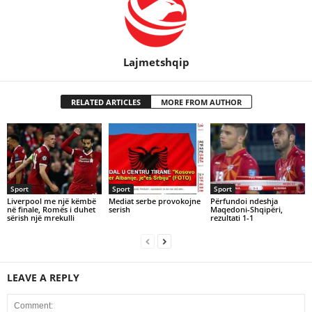
Lajmetshqip
RELATED ARTICLES
MORE FROM AUTHOR
Sport
Sport
Sport
Liverpool me një këmbë
Mediat serbe provokojne
Përfundoi ndeshja
në finale, Romës i duhet
serish
Maqedoni-Shqipëri,
sërish një mrekulli
rezultati 1-1
LEAVE A REPLY