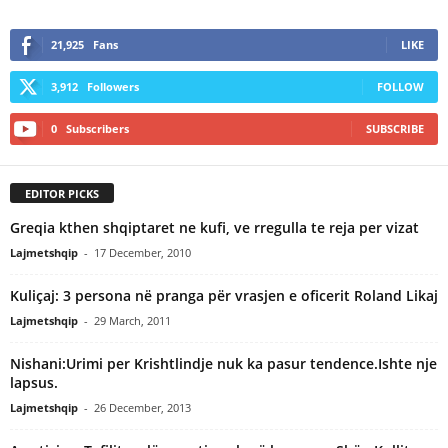
21,925
Fans
LIKE
3,912
Followers
FOLLOW
0
Subscribers
SUBSCRIBE
EDITOR PICKS
Greqia kthen shqiptaret ne kufi, ve rregulla te reja per vizat
Lajmetshqip
-
17 December, 2010
Kuliçaj: 3 persona në pranga për vrasjen e oficerit Roland Likaj
Lajmetshqip
-
29 March, 2011
Nishani:Urimi per Krishtlindje nuk ka pasur tendence.Ishte nje
lapsus.
Lajmetshqip
-
26 December, 2013